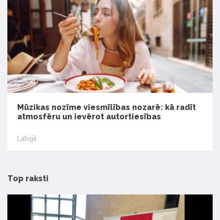
Mūzikas nozīme viesmīlības nozarē: kā radīt
atmosfēru un ievērot autortiesības
Latvijā
Top raksti