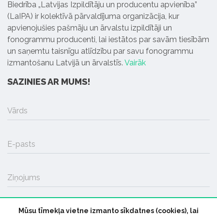
Biedrība „Latvijas Izpildītāju un producentu apvienība”
(LaIPA) ir kolektīvā pārvaldījuma organizācija, kur
apvienojušies pašmāju un ārvalstu izpildītāji un
fonogrammu producenti, lai iestātos par savām tiesībām
un saņemtu taisnīgu atlīdzību par savu fonogrammu
izmantošanu Latvijā un ārvalstīs.
Vairāk
SAZINIES AR MUMS!
Vārds
E-pasts
Ziņojums
Mūsu tīmekļa vietne izmanto sīkdatnes (cookies), lai