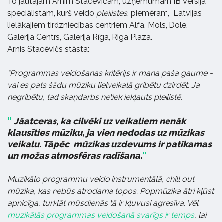
To jautājām Arnim Stacēvičam, uzņēmumam IB Versija
speciālistam, kurš veido
pleilistes
, piemēram, Latvijas
lielākajiem tirdzniecības centriem Alfa, Mols, Dole,
Galerija Centrs, Galerija Rīga, Riga Plaza.
Arnis Stacēvičs stāsta:
“Programmas veidošanas kritērijs ir mana paša gaume -
vai es pats šādu mūziku lielveikalā gribētu dzirdēt. Ja
negribētu, tad skaņdarbs netiek iekļauts pleilistē.
Jāatceras, ka cilvēki uz veikaliem nenāk
klausīties mūziku, ja vien nedodas uz mūzikas
veikalu. Tāpēc mūzikas uzdevums ir patīkamas
un možas atmosfēras radīšana.
Muzikālo programmu veido instrumentālā, chill out
mūzika, kas nebūs atrodama topos. Popmūzika ātri kļūst
apnicīga, turklāt mūsdienās tā ir kļuvusi agresīva. Vēl
muzikālās programmas veidošanā svarīgs ir temps
, lai