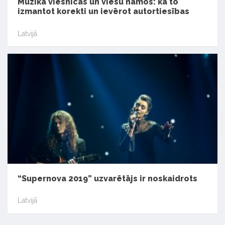
Mūzika viesnīcās un viesu namos: kā to
izmantot korekti un ievērot autortiesības
Latvijā
“Supernova 2019” uzvarētājs ir noskaidrots
Latvijā