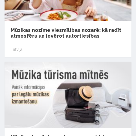
Mūzikas nozīme viesmīlības nozarē: kā radīt
atmosfēru un ievērot autortiesības
Latvijā