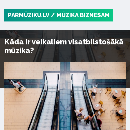
PARMŪZIKU.LV
/ MŪZIKA BIZNESAM
Kāda ir veikaliem visatbilstošākā
mūzika?