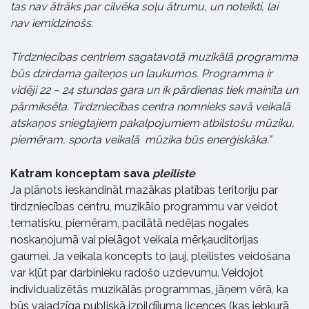
tas nav ātrāks par cilvēka soļu ātrumu, un noteikti, lai
nav iemidzinošs.
Tirdzniecības centriem sagatavotā muzikālā programma
būs dzirdama gaiteņos un laukumos. Programma ir
vidēji 22 – 24 stundas gara un ik pārdienas tiek mainīta un
pārmiksēta. Tirdzniecības centra nomnieks savā veikalā
atskaņos sniegtajiem pakalpojumiem atbilstošu mūziku,
piemēram, sporta veikalā mūzika būs enerģiskāka.”
Katram konceptam sava
pleiliste
Ja plānots ieskandināt mazākas platības teritoriju par
tirdzniecības centru, muzikālo programmu var veidot
tematisku, piemēram, pacilātā nedēļas nogales
noskaņojumā vai pielāgot veikala mērķauditorijas
gaumei. Ja veikala koncepts to ļauj, pleilistes veidošana
var kļūt par darbinieku radošo uzdevumu. Veidojot
individualizētās muzikālās programmas, jāņem vērā, ka
būs vajadzīga publiskā izpildījuma licences (kas jebkurā