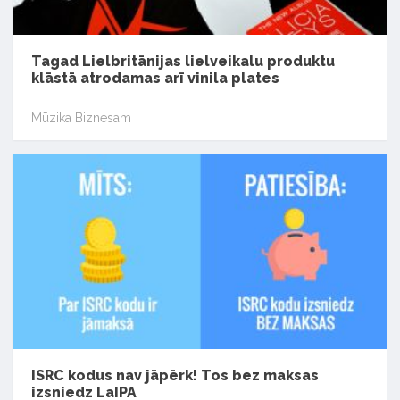
Tagad Lielbritānijas lielveikalu produktu
klāstā atrodamas arī vinila plates
Mūzika Biznesam
ISRC kodus nav jāpērk! Tos bez maksas
izsniedz LaIPA