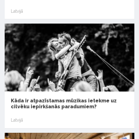
Latvijā
Kāda ir atpazīstamas mūzikas ietekme uz
cilvēku iepirkšanās paradumiem?
Latvijā