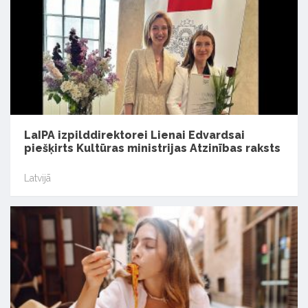
LaIPA izpilddirektorei Lienai Edvardsai
piešķirts Kultūras ministrijas Atzinības raksts
Latvijā