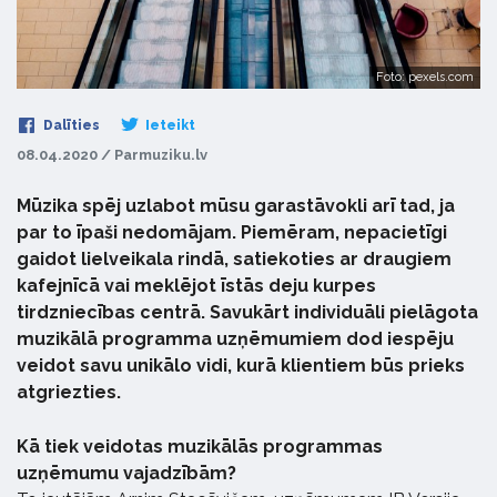
Foto: pexels.com
Dalīties
Ieteikt
08.04.2020 / Parmuziku.lv
Mūzika spēj uzlabot mūsu garastāvokli arī tad, ja
par to īpaši nedomājam. Piemēram, nepacietīgi
gaidot lielveikala rindā, satiekoties ar draugiem
kafejnīcā vai meklējot īstās deju kurpes
tirdzniecības centrā. Savukārt individuāli pielāgota
muzikālā programma uzņēmumiem dod iespēju
veidot savu unikālo vidi, kurā klientiem būs prieks
atgriezties.
Kā tiek veidotas muzikālās programmas
uzņēmumu vajadzībām?