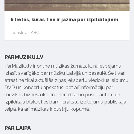
6 lietas, kuras Tev ir jāzina par izpildītājiem
Industrijas ABC
PARMUZIKU.LV
ParMuziku.lv ir online mūzikas žurnāls, kurā iespējams
izlasīt svarīgāko par mūziku Latvijā un pasaulē. Šeit vari
atrast ne tikai aktuālās ziņas, ekspertu viedokļus, albumu,
DVD un koncertu apskatus, bet arī informāciju par
mūzikas biznesa ikdienā neredzamo pusi – autoru un
izpildītāju blakustiesībām, ierakstu izpildījumu publiskajā
telpā, kā arī mūzikas industriju kopumā.
PAR LAIPA