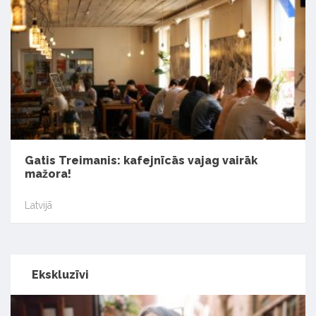
Gatis Treimanis: kafejnīcās vajag vairāk
mažora!
Latvijā
Ekskluzīvi