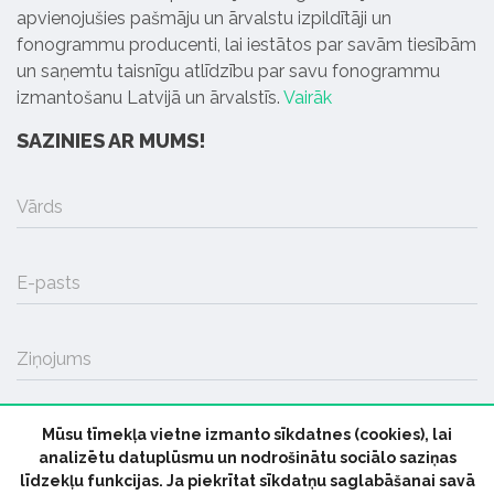
apvienojušies pašmāju un ārvalstu izpildītāji un
fonogrammu producenti, lai iestātos par savām tiesībām
un saņemtu taisnīgu atlīdzību par savu fonogrammu
izmantošanu Latvijā un ārvalstīs.
Vairāk
SAZINIES AR MUMS!
Vārds
E-pasts
Ziņojums
Mūsu tīmekļa vietne izmanto sīkdatnes (cookies), lai
SŪTĪT
analizētu datuplūsmu un nodrošinātu sociālo saziņas
līdzekļu funkcijas. Ja piekrītat sīkdatņu saglabāšanai savā