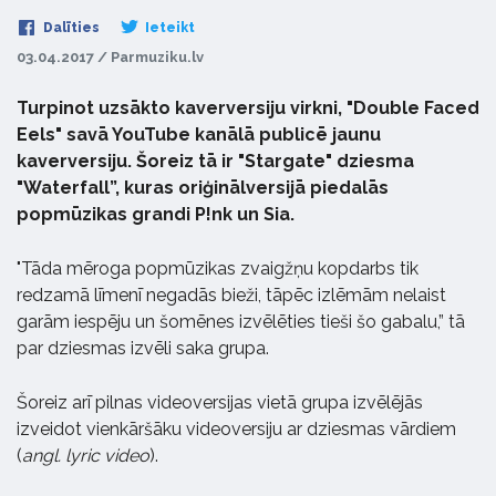
Dalīties
Ieteikt
03.04.2017 / Parmuziku.lv
Turpinot uzsākto kaverversiju virkni, "Double Faced
Eels" savā YouTube kanālā publicē jaunu
kaverversiju. Šoreiz tā ir "Stargate" dziesma
"Waterfall”, kuras oriģinālversijā piedalās
popmūzikas grandi P!nk un Sia.
"Tāda mēroga popmūzikas zvaigžņu kopdarbs tik
redzamā līmenī negadās bieži, tāpēc izlēmām nelaist
garām iespēju un šomēnes izvēlēties tieši šo gabalu,” tā
par dziesmas izvēli saka grupa.
Šoreiz arī pilnas videoversijas vietā grupa izvēlējās
izveidot vienkāršāku videoversiju ar dziesmas vārdiem
(
angl. lyric video
).