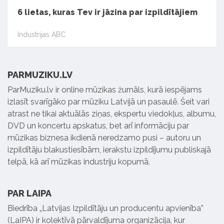
6 lietas, kuras Tev ir jāzina par izpildītājiem
Industrijas ABC
PARMUZIKU.LV
ParMuziku.lv ir online mūzikas žurnāls, kurā iespējams
izlasīt svarīgāko par mūziku Latvijā un pasaulē. Šeit vari
atrast ne tikai aktuālās ziņas, ekspertu viedokļus, albumu,
DVD un koncertu apskatus, bet arī informāciju par
mūzikas biznesa ikdienā neredzamo pusi – autoru un
izpildītāju blakustiesībām, ierakstu izpildījumu publiskajā
telpā, kā arī mūzikas industriju kopumā.
PAR LAIPA
Biedrība „Latvijas Izpildītāju un producentu apvienība”
(LaIPA) ir kolektīvā pārvaldījuma organizācija, kur