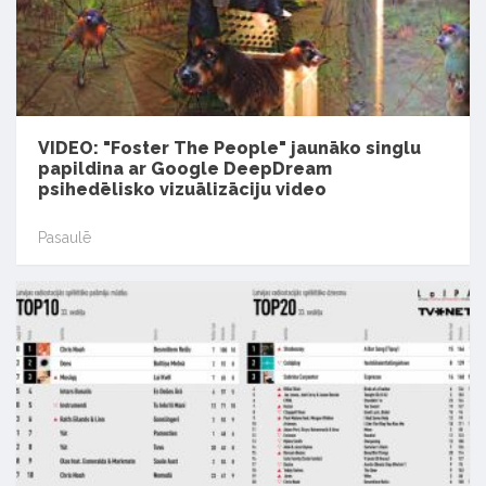
VIDEO: "Foster The People" jaunāko singlu
papildina ar Google DeepDream
psihedēlisko vizuālizāciju video
Pasaulē