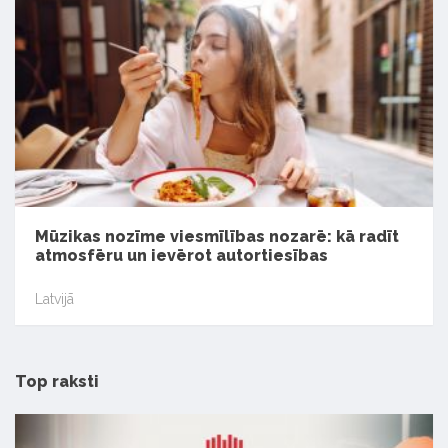
Mūzikas nozīme viesmīlības nozarē: kā radīt
atmosfēru un ievērot autortiesības
Latvijā
Top raksti