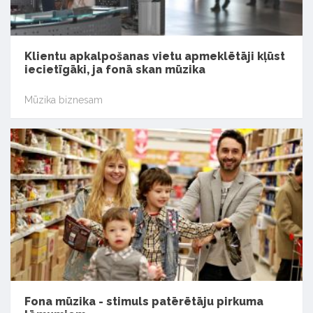
Klientu apkalpošanas vietu apmeklētāji kļūst
iecietīgāki, ja fonā skan mūzika
Mūzika biznesam
Fona mūzika - stimuls patērētāju pirkuma