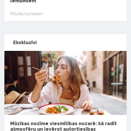
lēmumiem
Mūzika biznesam
Ekskluzīvi
Mūzikas nozīme viesmīlības nozarē: kā radīt
atmosfēru un ievērot autortiesības