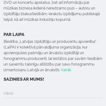
DVD un koncertu apskatus, bet arī informāciju par
mūzikas biznesa ikdienā neredzamo pusi – autoru un
izpildītāju blakustiesībām, ierakstu izpildījumu publiskajā
telpā, kā arī mūzikas industriju kopumā.
PAR LAIPA
Biedrība „Latvijas Izpildītāju un producentu apvienība”
(LaIPA) ir kolektīvā pārvaldījuma organizācija, kur
apvienojušies pašmāju un ārvalstu izpildītāji un
fonogrammu producenti, lai iestātos par savām tiesībām
un saņemtu taisnīgu atlīdzību par savu fonogrammu
izmantošanu Latvijā un ārvalstīs.
Vairāk
SAZINIES AR MUMS!
Vārds