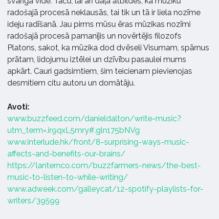
svarīga vide. Taču, lai arī daļa atbildēs, ka mūziku
radošajā procesā neklausās, tai tik un tā ir liela nozīme
ideju radīšanā. Jau pirms mūsu ēras mūzikas nozīmi
radošajā procesā pamanījis un novērtējis filozofs
Platons, sakot, ka mūzika dod dvēseli Visumam, spārnus
prātam, lidojumu iztēlei un dzīvību pasaulei mums
apkārt. Cauri gadsimtiem, šim teicienam pievienojas
desmitiem citu autoru un domātāju.
Avoti:
www.buzzfeed.com/danieldalton/write-music?
utm_term=.ir9qxL5mry#.gln175bNVg
www.interlude.hk/front/8-surprising-ways-music-
affects-and-benefits-our-brains/
https://lanternco.com/buzzfarmers-news/the-best-
music-to-listen-to-while-writing/
www.adweek.com/galleycat/12-spotify-playlists-for-
writers/39599