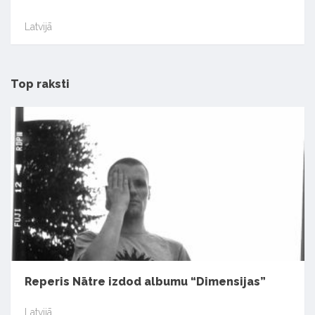
Latvijā
Top raksti
Reperis Nātre izdod albumu “Dimensijas”
Latvijā