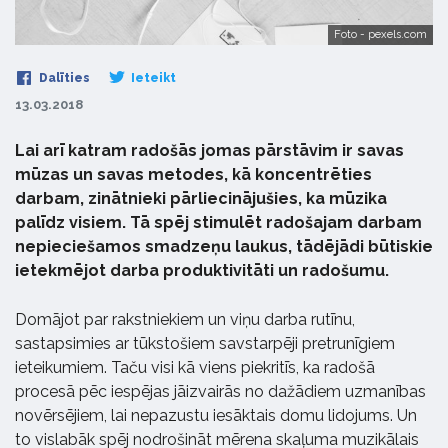
Foto - pexels.com
Dalīties
Ieteikt
13.03.2018
Lai arī katram radošās jomas pārstāvim ir savas
mūzas un savas metodes, kā koncentrēties
darbam, zinātnieki pārliecinājušies, ka mūzika
palīdz visiem. Tā spēj stimulēt radošajam darbam
nepieciešamos smadzeņu laukus, tādējādi būtiskie
ietekmējot darba produktivitāti un radošumu.
Domājot par rakstniekiem un viņu darba rutīnu,
sastapsimies ar tūkstošiem savstarpēji pretrunīgiem
ieteikumiem. Taču visi kā viens piekritīs, ka radošā
procesā pēc iespējas jāizvairās no dažādiem uzmanības
novērsējiem, lai nepazustu iesāktais domu lidojums. Un
to vislabāk spēj nodrošināt mērena skaļuma muzikālais