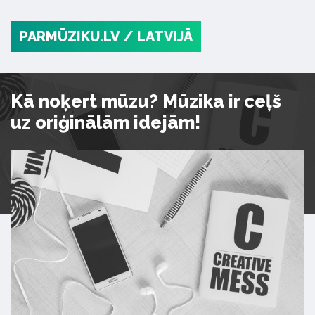
PARMŪZIKU.LV
/ LATVIJĀ
Kā noķert mūzu? Mūzika ir ceļš
uz oriģinālām idejām!