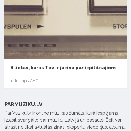
6 lietas, kuras Tev ir jāzina par izpildītājiem
Industrijas ABC
PARMUZIKU.LV
ParMuziku.lv ir online mūzikas žurnāls, kurā iespējams
izlasīt svarīgāko par mūziku Latvijā un pasaulē. Šeit vari
atrast ne tikai aktuālās ziņas, ekspertu viedokļus, albumu,