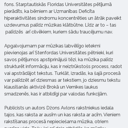
fons. Starptautiskās Floridas Universitātes pētījumā
pierādīts, ka bērniem ar Uzmanības Deficīta
hiperaktivitātes sindromu koncentrēties un ātrāk paveikt
uzdevumus palīdz mūzikas klātbūtne. Līdz ar to – tas
palīdzēs arī cilvēkiem, kuriem šādu traucējumu nav.
Apgalvojumam par mūzikas labvēlīgo ietekmi
pievienojas arī Stenfordas Universitātes pētnieki, kuri
savos pētījumos apstiprinājuši tēzi, ka mūzika palīdz
strukturēt informāciju, kas ir neiztrūkstošs process, radot
vai apstrādājot tekstus. Turklāt, izradās, ka šajā procesā
var palīdzēt arī dziesmas ar tekstiem, jo dziesmu tekstu
klausīšanās aktivizē Brokā un Vernikes laukus
smadzenēs, kas ir atbildīgi par valodas funkcijām.
Publicists un autors Džons Avlons rakstniekus iedala
tajos, kas raksta ar ausīm un kas raksta ar acīm. Vieniem
rakstīšanas procesā nepieciešama mūzika, otriem