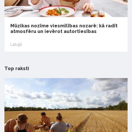
Mūzikas nozīme viesmīlības nozarē: kā radīt
atmosfēru un ievērot autortiesības
Latvijā
Top raksti