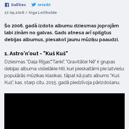
Dalīties
Ieteikt
27.09.2016 / Aiga Leitholde
Šo 2006. gadā izdoto albumu dziesmas joprojām
labi zinām no galvas. Gads atnesa arī spilgtus
debijas albumus, piesakot jaunu mūziķu paaudzi.
1.
Astro'n'out - "Kuš Kuš"
Dziesmas "Daļa Rīgas","Tanki", "Gravitātei Nē" ir grupas
debijas albuma vislielākie hiti, kuri pieskaitāmi pie latviešu
populārās mūzikas klasikas, tāpat kā pats albums "Kuš
Kuš", kas, starp citu, 2015. gadā piedzīvoja pārizdošanu.