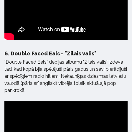
6.
Double Faced Eals - "Zilais valis"
"Double Faced Eels" debijas albumu "Zilais valis" izdeva
tad, kad kopā bija spēlējuši pāris gadus un sevi pierādījuši
ar spēcīgiem radio hitiem. Nekaunīgas dziesmas latviešu
valodā (pāris arī angliski) vibrēja tolaik aktuālajā pop
pankrokā.