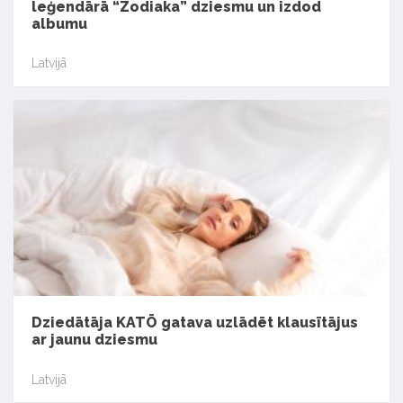
leģendārā “Zodiaka” dziesmu un izdod
albumu
Latvijā
Dziedātāja KATŌ gatava uzlādēt klausītājus
ar jaunu dziesmu
Latvijā