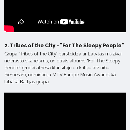
2.
Tribes of the City - "For The Sleepy People"
Grupa "Tribes of the City" pārsteidza ar Latvijas mūzikai
neierasto skanējumu, un otrais albums "For The Sleepy
People" grupai atnesa klausītāju un kritiķu atzinību.
Piemēram, nomināciju MTV Europe Music Awards kā
labākā Baltijas grupa.