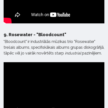
9.
Rosewater - "Bloodcount"
"Bloodcount" ir industriālās mūzikas trio "Rosewater"
trešais albums, specifiskākais albums grupas diskogrāfijā,
tāpēc vēl jo vairāk novērtēts starp
industrial
pazinējiem.