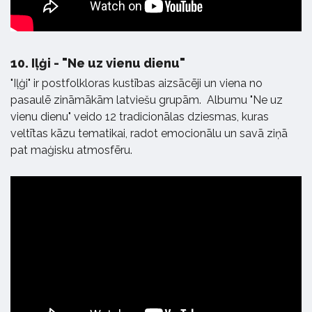
10.
Iļģi - "Ne uz vienu dienu"
"Iļģi" ir postfolkloras kustības aizsācēji un viena no
pasaulē zināmākām latviešu grupām. Albumu "Ne uz
vienu dienu" veido 12 tradicionālas dziesmas, kuras
veltītas kāzu tematikai, radot emocionālu un savā ziņā
pat maģisku atmosfēru.