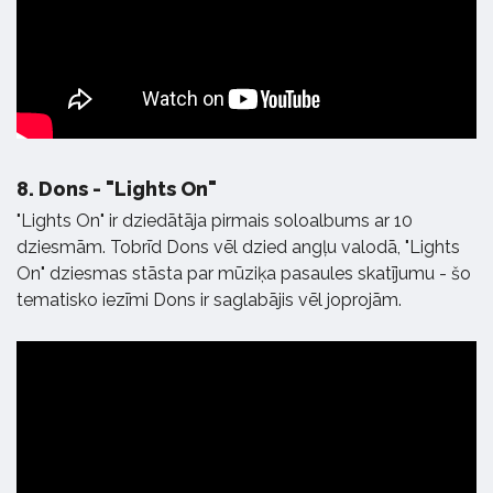
8.
Dons - "Lights On"
"Lights On" ir dziedātāja pirmais soloalbums ar 10
dziesmām. Tobrīd Dons vēl dzied angļu valodā, "Lights
On" dziesmas stāsta par mūziķa pasaules skatījumu - šo
tematisko iezīmi Dons ir saglabājis vēl joprojām.