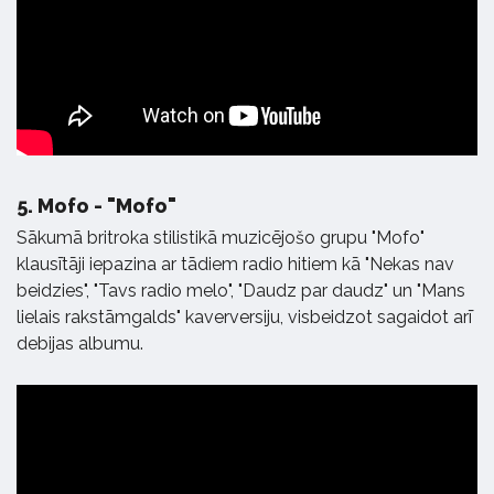
5.
Mofo - "Mofo"
Sākumā britroka stilistikā muzicējošo grupu "Mofo"
klausītāji iepazina ar tādiem radio hitiem kā "Nekas nav
beidzies", "Tavs radio melo", "Daudz par daudz" un "Mans
lielais rakstāmgalds" kaverversiju, visbeidzot sagaidot arī
debijas albumu.