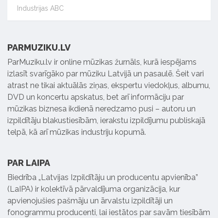
Industrijas ABC
PARMUZIKU.LV
ParMuziku.lv ir online mūzikas žurnāls, kurā iespējams
izlasīt svarīgāko par mūziku Latvijā un pasaulē. Šeit vari
atrast ne tikai aktuālās ziņas, ekspertu viedokļus, albumu,
DVD un koncertu apskatus, bet arī informāciju par
mūzikas biznesa ikdienā neredzamo pusi – autoru un
izpildītāju blakustiesībām, ierakstu izpildījumu publiskajā
telpā, kā arī mūzikas industriju kopumā.
PAR LAIPA
Biedrība „Latvijas Izpildītāju un producentu apvienība”
(LaIPA) ir kolektīvā pārvaldījuma organizācija, kur
apvienojušies pašmāju un ārvalstu izpildītāji un
fonogrammu producenti, lai iestātos par savām tiesībām