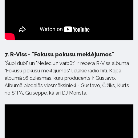
7.
R-Viss - "Fokusu pokusu meklējumos"
"Šubi dubi" un "Neliec uz varbūt" ir repera R-Viss albuma
"Fokusu pokusu meklējumos" lielākie radio hiti. Kopā
albumā 16 dziesmas, kuru producents ir Gustavo.
Albumā piedalās viesmāksinieki - Gustavo, Čižiks, Kurts
no S'T'A, Guiseppe, kā arī DJ Monsta.