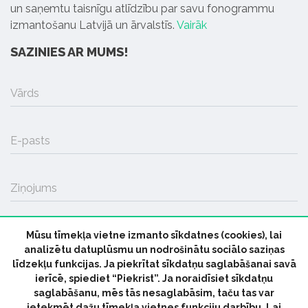
un saņemtu taisnīgu atlīdzību par savu fonogrammu
izmantošanu Latvijā un ārvalstīs.
Vairāk
SAZINIES AR MUMS!
Vārds
E-pasts
Ziņojums
Mūsu tīmekļa vietne izmanto sīkdatnes (cookies), lai
SŪTĪT
analizētu datuplūsmu un nodrošinātu sociālo saziņas
līdzekļu funkcijas. Ja piekrītat sīkdatņu saglabāšanai savā
ierīcē, spiediet “Piekrist”. Ja noraidīsiet sīkdatņu
saglabāšanu, mēs tās nesaglabāsim, taču tas var
ietekmēt dažu tīmekļa vietnes funkciju darbību. Lai