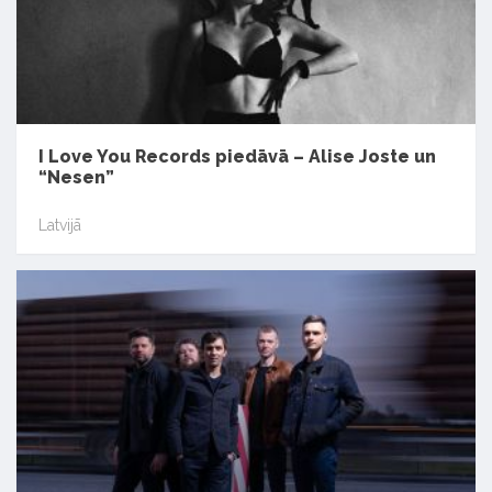
I Love You Records piedāvā – Alise Joste un
“Nesen”
Latvijā