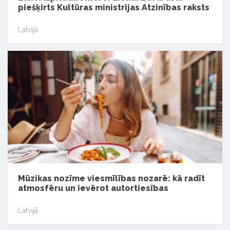
piešķirts Kultūras ministrijas Atzinības raksts
Latvijā
Mūzikas nozīme viesmīlības nozarē: kā radīt
atmosfēru un ievērot autortiesības
Latvijā