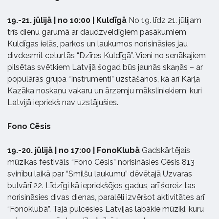
19.-21. jūlijā | no 10:00 | Kuldīgā
No 19. līdz 21. jūlijam
trīs dienu garumā ar daudzveidīgiem pasākumiem
Kuldīgas ielās, parkos un laukumos norisināsies jau
divdesmit ceturtās “Dzīres Kuldīgā”. Vieni no senākajiem
pilsētas svētkiem Latvijā šogad būs jaunās skaņās – ar
populārās grupa “Instrumenti” uzstāšanos, kā arī Kārļa
Kazāka noskaņu vakaru un ārzemju māksliniekiem, kuri
Latvijā iepriekš nav uzstājušies.
Fono Cēsis
19.-20. jūlijā | no 17:00 | FonoKlubā
Gadskārtējais
mūzikas festivāls “Fono Cēsis” norisināsies Cēsis 813
svinību laikā par “Smilšu laukumu” dēvētajā Uzvaras
bulvārī 22. Līdzīgi kā iepriekšējos gadus, arī šoreiz tas
norisināsies divas dienas, paralēli izvēršot aktivitātes arī
“Fonoklubā”. Tajā pulcēsies Latvijas labākie mūziķi, kuru