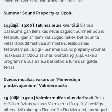
sniegumu varēs baudīt pilnībā bez maksas.
Summer Sound Preparty ar Ozolu
19.jūlijā | 19:00 | Tallinas ielas kvartālā
Šis būs
pasākums gan tiem, kas nevar sagaidīt Summer Sound
festivālu, gan arī tiem, kas šogad netiek, bet tik un tā
vēlas izbaudīt festivāla atmosfēru. Iesildīšanās
festivālam jau laicīgi - Summer Sound preparty urbānās
noskaņās ar Ozolu Tallinas kvartālā 19. jūlijā. Vakara
programmā būs arī ielu basketbola turnīrs un galda
teniss.
Dzīvās mūzikas vakars ar “Pienvedēja
piedzīvojumiem” Valmiermuižā
19. jūlijā | 19:00 | Valmiermuižas alus darītavā
Roka
dzīvās mūzikas vakarus Valmiermuižā 19. jūlijā noslēgs
alternatīvā rokgrupa Pienvedēja Piedzīvojumi, kas šogad