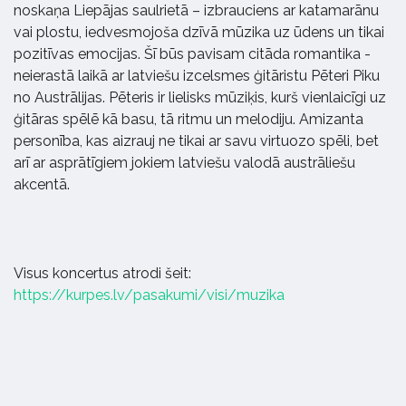
noskaņa Liepājas saulrietā – izbrauciens ar katamarānu
vai plostu, iedvesmojoša dzīvā mūzika uz ūdens un tikai
pozitīvas emocijas. Šī būs pavisam citāda romantika -
neierastā laikā ar latviešu izcelsmes ģitāristu Pēteri Piku
no Austrālijas. Pēteris ir lielisks mūziķis, kurš vienlaicīgi uz
ģitāras spēlē kā basu, tā ritmu un melodiju. Amizanta
personība, kas aizrauj ne tikai ar savu virtuozo spēli, bet
arī ar asprātīgiem jokiem latviešu valodā austrāliešu
akcentā.
Visus koncertus atrodi šeit:
https://kurpes.lv/pasakumi/visi/muzika