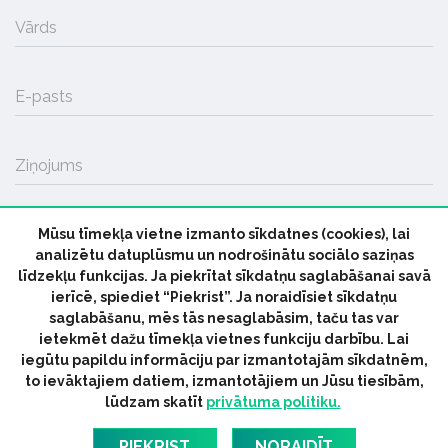
Vārds
E-pasts
Ziņojums
Mūsu tīmekļa vietne izmanto sīkdatnes (cookies), lai
SŪTĪT
analizētu datuplūsmu un nodrošinātu sociālo saziņas
līdzekļu funkcijas. Ja piekrītat sīkdatņu saglabāšanai savā
ierīcē, spiediet “Piekrist”. Ja noraidīsiet sīkdatņu
saglabāšanu, mēs tās nesaglabāsim, taču tas var
ietekmēt dažu tīmekļa vietnes funkciju darbību. Lai
iegūtu papildu informāciju par izmantotajām sīkdatnēm,
© 2026 parmuziku.lv, visas tiesības paturētas
to ievāktajiem datiem, izmantotājiem un Jūsu tiesībām,
lūdzam skatīt
privātuma politiku.
RSS:
ParMuziku.lv
Mūzikas Ziņas
Industrijas Ziņas
Industrijas ABC
Mūzika Biznesam
Latvijas oficiālais
PIEKRIST
NORAIDĪT