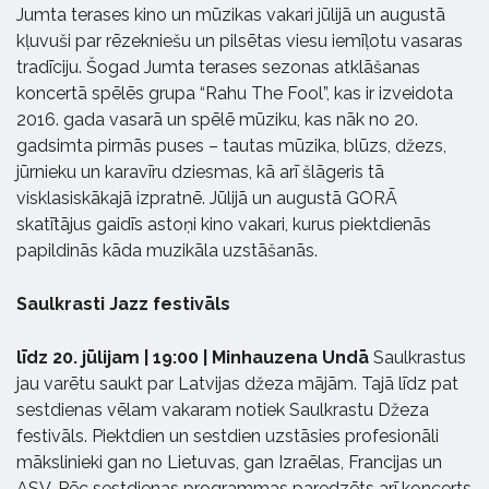
Jumta terases kino un mūzikas vakari jūlijā un augustā
kļuvuši par rēzekniešu un pilsētas viesu iemīļotu vasaras
tradīciju. Šogad Jumta terases sezonas atklāšanas
koncertā spēlēs grupa “Rahu The Fool”, kas ir izveidota
2016. gada vasarā un spēlē mūziku, kas nāk no 20.
gadsimta pirmās puses – tautas mūzika, blūzs, džezs,
jūrnieku un karavīru dziesmas, kā arī šlāgeris tā
visklasiskākajā izpratnē. Jūlijā un augustā GORĀ
skatītājus gaidīs astoņi kino vakari, kurus piektdienās
papildinās kāda muzikāla uzstāšanās.
Saulkrasti Jazz festivāls
līdz 20. jūlijam | 19:00 | Minhauzena Undā
Saulkrastus
jau varētu saukt par Latvijas džeza mājām. Tajā līdz pat
sestdienas vēlam vakaram notiek Saulkrastu Džeza
festivāls. Piektdien un sestdien uzstāsies profesionāli
mākslinieki gan no Lietuvas, gan Izraēlas, Francijas un
ASV. Pēc sestdienas programmas paredzēts arī koncerts