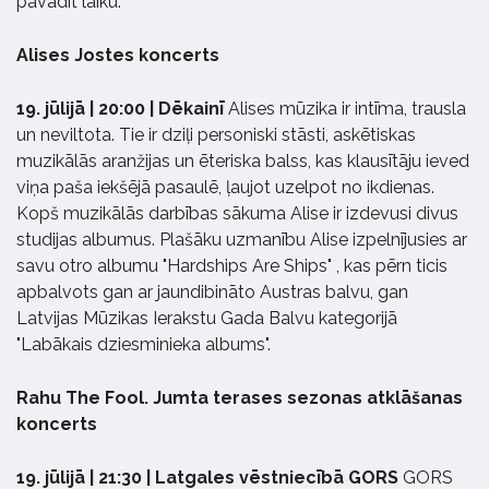
pavadīt laiku.
Alises Jostes koncerts
19. jūlijā | 20:00 | Dēkainī
Alises mūzika ir intīma, trausla
un neviltota. Tie ir dziļi personiski stāsti, askētiskas
muzikālās aranžijas un ēteriska balss, kas klausītāju ieved
viņa paša iekšējā pasaulē, ļaujot uzelpot no ikdienas.
Kopš muzikālās darbības sākuma Alise ir izdevusi divus
studijas albumus. Plašāku uzmanību Alise izpelnījusies ar
savu otro albumu "Hardships Are Ships" , kas pērn ticis
apbalvots gan ar jaundibināto Austras balvu, gan
Latvijas Mūzikas Ierakstu Gada Balvu kategorijā
"Labākais dziesminieka albums".
Rahu The Fool. Jumta terases sezonas atklāšanas
koncerts
19. jūlijā | 21:30 | Latgales vēstniecībā GORS
GORS