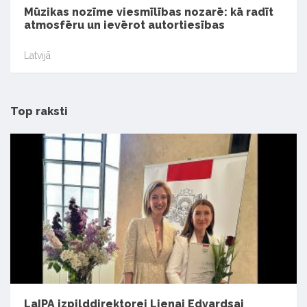
Mūzikas nozīme viesmīlības nozarē: kā radīt
atmosfēru un ievērot autortiesības
Latvijā
Top raksti
LaIPA izpilddirektorei Lienai Edvardsai