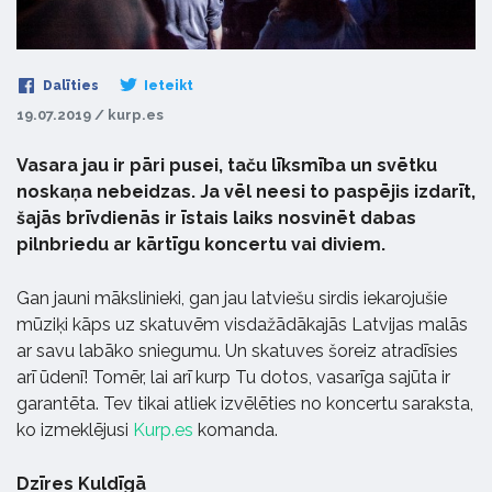
Dalīties
Ieteikt
19.07.2019 / kurp.es
Vasara jau ir pāri pusei, taču līksmība un svētku
noskaņa nebeidzas. Ja vēl neesi to paspējis izdarīt,
šajās brīvdienās ir īstais laiks nosvinēt dabas
pilnbriedu ar kārtīgu koncertu vai diviem.
Gan jauni mākslinieki, gan jau latviešu sirdis iekarojušie
mūziķi kāps uz skatuvēm visdažādākajās Latvijas malās
ar savu labāko sniegumu. Un skatuves šoreiz atradīsies
arī ūdenī! Tomēr, lai arī kurp Tu dotos, vasarīga sajūta ir
garantēta. Tev tikai atliek izvēlēties no koncertu saraksta,
ko izmeklējusi
Kurp.es
komanda.
Dzīres Kuldīgā