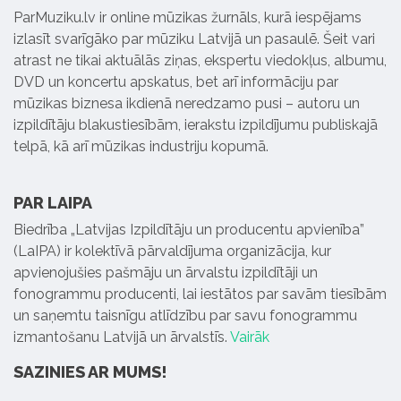
ParMuziku.lv ir online mūzikas žurnāls, kurā iespējams
izlasīt svarīgāko par mūziku Latvijā un pasaulē. Šeit vari
atrast ne tikai aktuālās ziņas, ekspertu viedokļus, albumu,
DVD un koncertu apskatus, bet arī informāciju par
mūzikas biznesa ikdienā neredzamo pusi – autoru un
izpildītāju blakustiesībām, ierakstu izpildījumu publiskajā
telpā, kā arī mūzikas industriju kopumā.
PAR LAIPA
Biedrība „Latvijas Izpildītāju un producentu apvienība”
(LaIPA) ir kolektīvā pārvaldījuma organizācija, kur
apvienojušies pašmāju un ārvalstu izpildītāji un
fonogrammu producenti, lai iestātos par savām tiesībām
un saņemtu taisnīgu atlīdzību par savu fonogrammu
izmantošanu Latvijā un ārvalstīs.
Vairāk
SAZINIES AR MUMS!