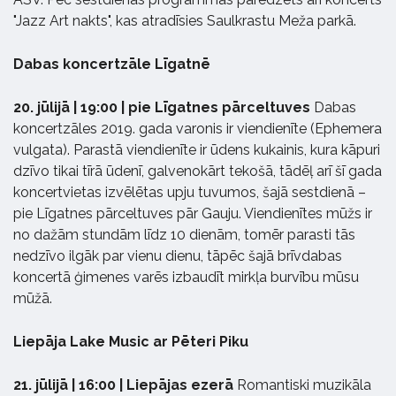
"Jazz Art nakts", kas atradīsies Saulkrastu Meža parkā.
Dabas koncertzāle Līgatnē
20. jūlijā | 19:00 | pie Līgatnes pārceltuves
Dabas
koncertzāles 2019. gada varonis ir viendienīte (Ephemera
vulgata). Parastā viendienīte ir ūdens kukainis, kura kāpuri
dzīvo tikai tīrā ūdenī, galvenokārt tekošā, tādēļ arī šī gada
koncertvietas izvēlētas upju tuvumos, šajā sestdienā –
pie Līgatnes pārceltuves pār Gauju. Viendienītes mūžs ir
no dažām stundām līdz 10 dienām, tomēr parasti tās
nedzīvo ilgāk par vienu dienu, tāpēc šajā brīvdabas
koncertā ģimenes varēs izbaudīt mirkļa burvību mūsu
mūžā.
Liepāja Lake Music ar Pēteri Piku
21. jūlijā | 16:00 | Liepājas ezerā
Romantiski muzikāla