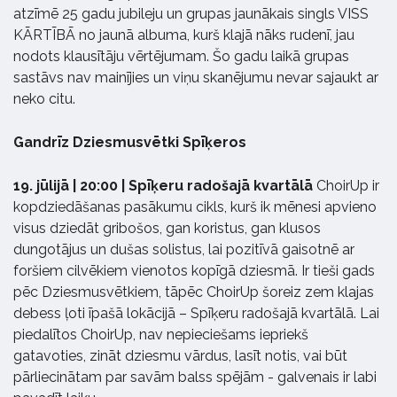
atzīmē 25 gadu jubileju un grupas jaunākais singls VISS
KĀRTĪBĀ no jaunā albuma, kurš klajā nāks rudenī, jau
nodots klausītāju vērtējumam. Šo gadu laikā grupas
sastāvs nav mainījies un viņu skanējumu nevar sajaukt ar
neko citu.
Gandrīz Dziesmusvētki Spīķeros
19. jūlijā | 20:00 | Spīķeru radošajā kvartālā
ChoirUp ir
kopdziedāšanas pasākumu cikls, kurš ik mēnesi apvieno
visus dziedāt gribošos, gan koristus, gan klusos
dungotājus un dušas solistus, lai pozitīvā gaisotnē ar
foršiem cilvēkiem vienotos kopīgā dziesmā. Ir tieši gads
pēc Dziesmusvētkiem, tāpēc ChoirUp šoreiz zem klajas
debess ļoti īpašā lokācijā – Spīķeru radošajā kvartālā. Lai
piedalītos ChoirUp, nav nepieciešams iepriekš
gatavoties, zināt dziesmu vārdus, lasīt notis, vai būt
pārliecinātam par savām balss spējām - galvenais ir labi