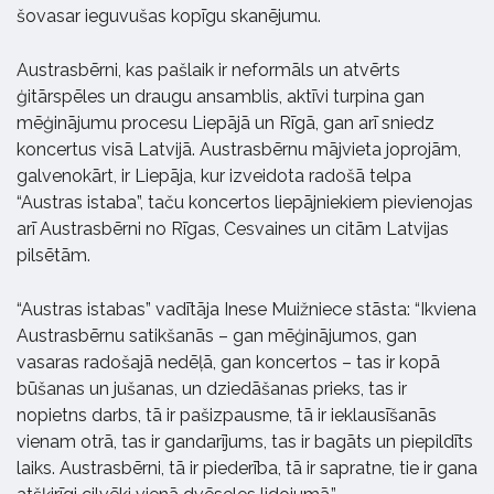
šovasar ieguvušas kopīgu skanējumu.
Austrasbērni, kas pašlaik ir neformāls un atvērts
ģitārspēles un draugu ansamblis, aktīvi turpina gan
mēģinājumu procesu Liepājā un Rīgā, gan arī sniedz
koncertus visā Latvijā. Austrasbērnu mājvieta joprojām,
galvenokārt, ir Liepāja, kur izveidota radošā telpa
“Austras istaba”, taču koncertos liepājniekiem pievienojas
arī Austrasbērni no Rīgas, Cesvaines un citām Latvijas
pilsētām.
“Austras istabas” vadītāja Inese Muižniece stāsta: “Ikviena
Austrasbērnu satikšanās – gan mēģinājumos, gan
vasaras radošajā nedēļā, gan koncertos – tas ir kopā
būšanas un jušanas, un dziedāšanas prieks, tas ir
nopietns darbs, tā ir pašizpausme, tā ir ieklausīšanās
vienam otrā, tas ir gandarījums, tas ir bagāts un piepildīts
laiks. Austrasbērni, tā ir piederība, tā ir sapratne, tie ir gana