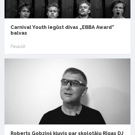
Carnival Youth iegūst divas „EBBA Award”
balvas
Pasaulē
Roberts Gobziņš kļuvis par skolotāju Rīgas DJ