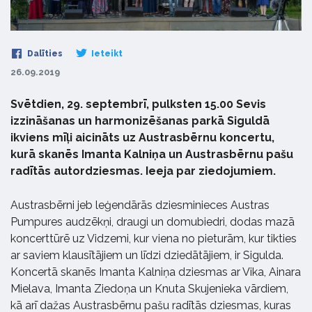
Dalīties
Ieteikt
26.09.2019
Svētdien, 29. septembrī, pulksten 15.00 Sevis
izzināšanas un harmonizēšanas parkā Siguldā
ikviens mīļi aicināts uz Austrasbērnu koncertu,
kurā skanēs Imanta Kalniņa un Austrasbērnu pašu
radītās autordziesmas. Ieeja par ziedojumiem.
Austrasbērni jeb leģendārās dziesminieces Austras
Pumpures audzēkņi, draugi un domubiedri, dodas mazā
koncerttūrē uz Vidzemi, kur viena no pieturām, kur tikties
ar saviem klausītājiem un līdzi dziedātājiem, ir Sigulda.
Koncertā skanēs Imanta Kalniņa dziesmas ar Vika, Ainara
Mielava, Imanta Ziedoņa un Knuta Skujenieka vārdiem,
kā arī dažas Austrasbērnu pašu radītās dziesmas, kuras