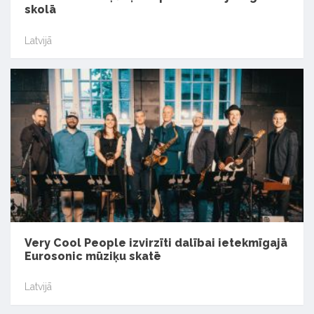
skolā
Latvijā
Very Cool People izvirzīti dalībai ietekmīgajā
Eurosonic mūziķu skatē
Latvijā