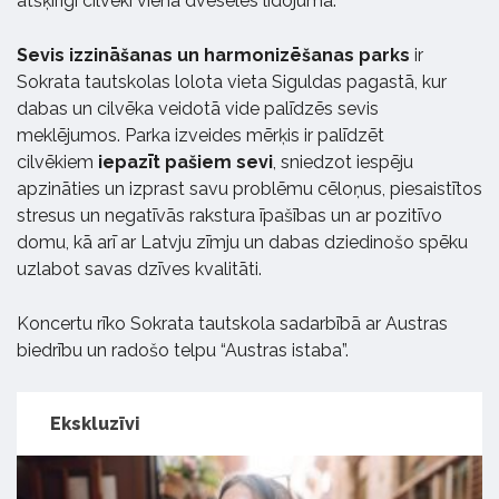
atšķirīgi cilvēki vienā dvēseles lidojumā.”
Sevis izzināšanas un harmonizēšanas parks
ir
Sokrata tautskolas lolota vieta Siguldas pagastā, kur
dabas un cilvēka veidotā vide palīdzēs sevis
meklējumos. Parka izveides mērķis ir palīdzēt
cilvēkiem
iepazīt pašiem sevi
, sniedzot iespēju
apzināties un izprast savu problēmu cēloņus, piesaistītos
stresus un negatīvās rakstura īpašības un ar pozitīvo
domu, kā arī ar Latvju zīmju un dabas dziedinošo spēku
uzlabot savas dzīves kvalitāti.
Koncertu rīko Sokrata tautskola sadarbībā ar Austras
biedrību un radošo telpu “Austras istaba”.
Ekskluzīvi