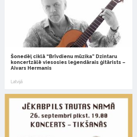
Šonedēļ ciklā “Brīvdienu mūzika” Dzintaru
koncertzālē viesosies leģendārais ģitārists –
Aivars Hermanis
Latvijā