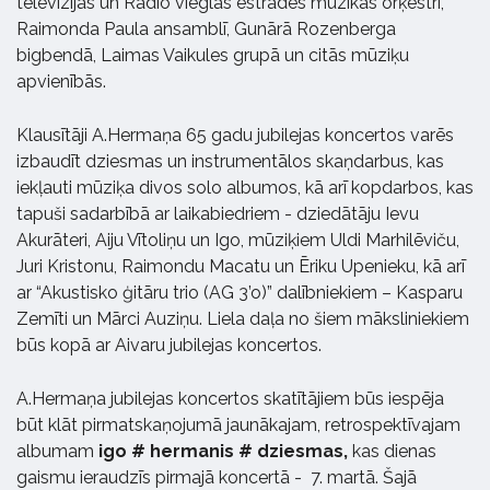
televīzijas un Radio vieglās estrādes mūzikas orķestrī,
Raimonda Paula ansamblī, Gunārā Rozenberga
bigbendā, Laimas Vaikules grupā un citās mūziķu
apvienībās.
Klausītāji A.Hermaņa 65 gadu jubilejas koncertos varēs
izbaudīt dziesmas un instrumentālos skaņdarbus, kas
iekļauti mūziķa divos solo albumos, kā arī kopdarbos, kas
tapuši sadarbībā ar laikabiedriem - dziedātāju Ievu
Akurāteri, Aiju Vītoliņu un Igo, mūziķiem Uldi Marhilēviču,
Juri Kristonu, Raimondu Macatu un Ēriku Upenieku, kā arī
ar “Akustisko ģitāru trio (AG 3’o)” dalībniekiem – Kasparu
Zemīti un Mārci Auziņu. Liela daļa no šiem māksliniekiem
būs kopā ar Aivaru jubilejas koncertos.
A.Hermaņa jubilejas koncertos skatītājiem būs iespēja
būt klāt pirmatskaņojumā jaunākajam, retrospektīvajam
albumam
igo # hermanis # dziesmas,
kas dienas
gaismu ieraudzīs pirmajā koncertā - 7. martā. Šajā