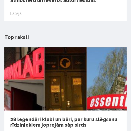
atmosfēru un ievērot autortiesības
Latvijā
Top raksti
28 leģendāri klubi un bāri, par kuru slēgšanu
rīdziniekiem joprojām sāp sirds