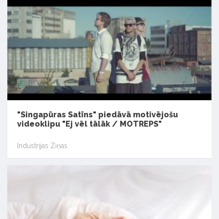
"Singapūras Satīns" piedāvā motivējošu
videoklipu "Ej vēl tālāk / MOTREPS"
Industrijas Ziņas