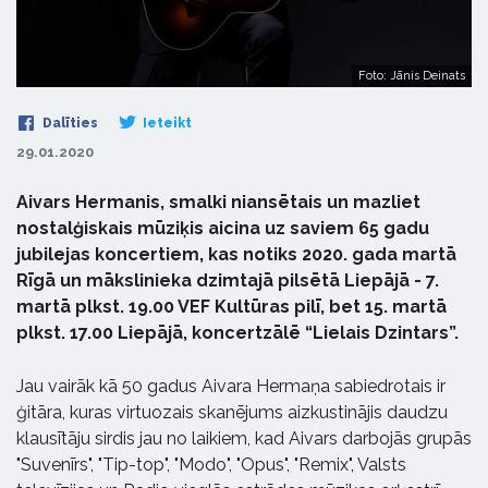
Foto: Jānis Deinats
Dalīties
Ieteikt
29.01.2020
Aivars Hermanis, smalki niansētais un mazliet
nostalģiskais mūziķis aicina uz saviem 65 gadu
jubilejas koncertiem, kas notiks 2020. gada martā
Rīgā un mākslinieka dzimtajā pilsētā Liepājā - 7.
martā plkst. 19.00 VEF Kultūras pilī, bet 15. martā
plkst. 17.00 Liepājā, koncertzālē “Lielais Dzintars”.
Jau vairāk kā 50 gadus Aivara Hermaņa sabiedrotais ir
ģitāra, kuras virtuozais skanējums aizkustinājis daudzu
klausītāju sirdis jau no laikiem, kad Aivars darbojās grupās
"Suvenīrs", "Tip-top", "Modo", "Opus", "Remix", Valsts