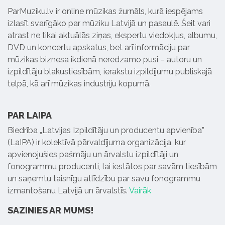
ParMuziku.lv ir online mūzikas žurnāls, kurā iespējams
izlasīt svarīgāko par mūziku Latvijā un pasaulē. Šeit vari
atrast ne tikai aktuālās ziņas, ekspertu viedokļus, albumu,
DVD un koncertu apskatus, bet arī informāciju par
mūzikas biznesa ikdienā neredzamo pusi – autoru un
izpildītāju blakustiesībām, ierakstu izpildījumu publiskajā
telpā, kā arī mūzikas industriju kopumā.
PAR LAIPA
Biedrība „Latvijas Izpildītāju un producentu apvienība”
(LaIPA) ir kolektīvā pārvaldījuma organizācija, kur
apvienojušies pašmāju un ārvalstu izpildītāji un
fonogrammu producenti, lai iestātos par savām tiesībām
un saņemtu taisnīgu atlīdzību par savu fonogrammu
izmantošanu Latvijā un ārvalstīs.
Vairāk
SAZINIES AR MUMS!