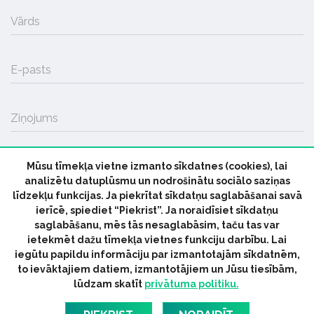
Vārds
E-pasts
Ziņojums
Mūsu tīmekļa vietne izmanto sīkdatnes (cookies), lai
SŪTĪT
analizētu datuplūsmu un nodrošinātu sociālo saziņas
līdzekļu funkcijas. Ja piekrītat sīkdatņu saglabāšanai savā
ierīcē, spiediet “Piekrist”. Ja noraidīsiet sīkdatņu
saglabāšanu, mēs tās nesaglabāsim, taču tas var
ietekmēt dažu tīmekļa vietnes funkciju darbību. Lai
iegūtu papildu informāciju par izmantotajām sīkdatnēm,
© 2026 parmuziku.lv, visas tiesības paturētas
to ievāktajiem datiem, izmantotājiem un Jūsu tiesībām,
lūdzam skatīt
privātuma politiku.
RSS:
ParMuziku.lv
Mūzikas Ziņas
Industrijas Ziņas
Industrijas ABC
Mūzika Biznesam
Latvijas oficiālais