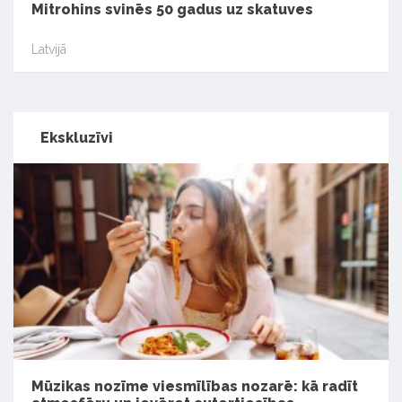
Mitrohins svinēs 50 gadus uz skatuves
Latvijā
Ekskluzīvi
Mūzikas nozīme viesmīlības nozarē: kā radīt