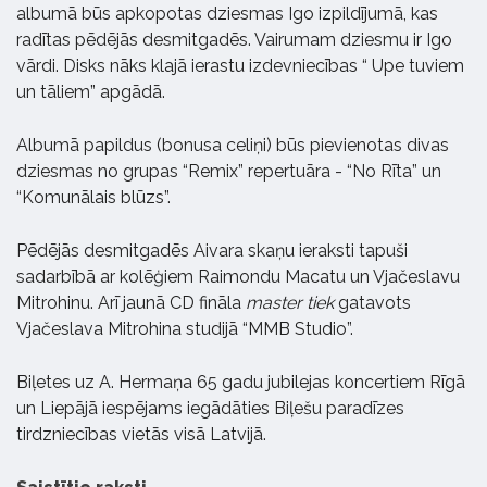
albumā būs apkopotas dziesmas Igo izpildījumā, kas
radītas pēdējās desmitgadēs. Vairumam dziesmu ir Igo
vārdi. Disks nāks klajā ierastu izdevniecības “ Upe tuviem
un tāliem” apgādā.
Albumā papildus (bonusa celiņi) būs pievienotas divas
dziesmas no grupas “Remix” repertuāra - “No Rīta” un
“Komunālais blūzs”.
Pēdējās desmitgadēs Aivara skaņu ieraksti tapuši
sadarbībā ar kolēģiem Raimondu Macatu un Vjačeslavu
Mitrohinu. Arī jaunā CD fināla
master tiek
gatavots
Vjačeslava Mitrohina studijā “MMB Studio”.
Biļetes uz A. Hermaņa 65 gadu jubilejas koncertiem Rīgā
un Liepājā iespējams iegādāties Biļešu paradīzes
tirdzniecības vietās visā Latvijā.