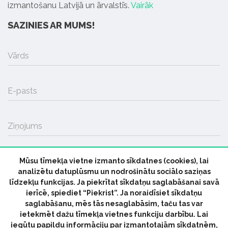
izmantošanu Latvijā un ārvalstīs.
Vairāk
SAZINIES AR MUMS!
Vārds
E-pasts
Ziņojums
Mūsu tīmekļa vietne izmanto sīkdatnes (cookies), lai
SŪTĪT
analizētu datuplūsmu un nodrošinātu sociālo saziņas
līdzekļu funkcijas. Ja piekrītat sīkdatņu saglabāšanai savā
ierīcē, spiediet “Piekrist”. Ja noraidīsiet sīkdatņu
saglabāšanu, mēs tās nesaglabāsim, taču tas var
ietekmēt dažu tīmekļa vietnes funkciju darbību. Lai
iegūtu papildu informāciju par izmantotajām sīkdatnēm,