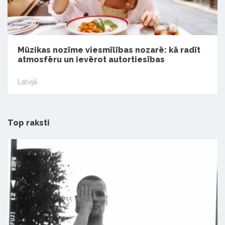
Mūzikas nozīme viesmīlības nozarē: kā radīt
atmosfēru un ievērot autortiesības
Latvijā
Top raksti