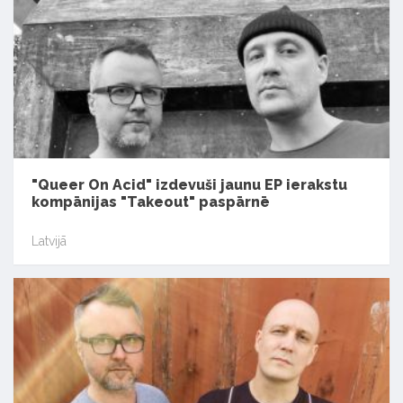
"Queer On Acid" izdevuši jaunu EP ierakstu
kompānijas "Takeout" paspārnē
Latvijā