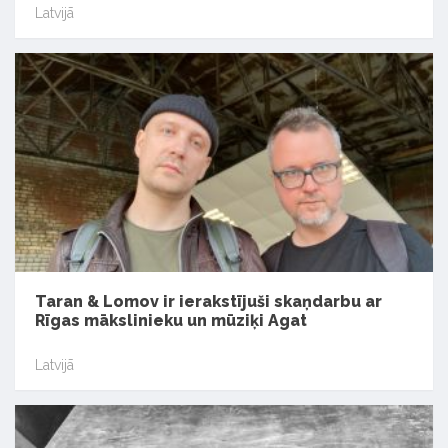
Latvijā
Taran & Lomov ir ierakstījuši skaņdarbu ar
Rīgas mākslinieku un mūziķi Agat
Latvijā