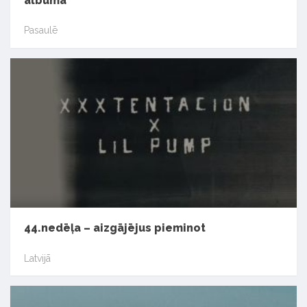
albuma
Pasaulē
44.nedēļa – aizgājējus pieminot
Latvijā