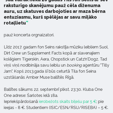
raksturīgo skanējumu pauž cēla diženuma
auru, uz skatuves darbojoties ar maza bērna
entuziasmu, kurš spēlējas ar savu mīļāko
rotaļlietu
pauž koncerta orgnaizatori.
Līdz 2017. gadam fon Seins rakstīja mūziku leibliem Suol,
Dirt Crew un Supplement Facts kopā ar slavenajiem
kolēģiem Tigerskin, Aera, Chopstick un Catz’n’Dogz. Tad
viņš viņš nodibināja savu leiblu un
booking
aģentūru "Tilly
Jam". Kopš 2013.gada šī būs ceturtā Tila fon Seina
uzstāšanās Amber Muse ballītēs Rīgā.
Ballītes sākums 22. septembrī plkst. 23:30. Kluba One
One adrese: Šarlotes ielā 18а.
Iepriekšpārdošanā
ierobežots skaits biļešu par 5 €
; pie
ieejas - 8 €. Studentiem (ISIC/ESN/RSU/RISEBA) – 5 €.