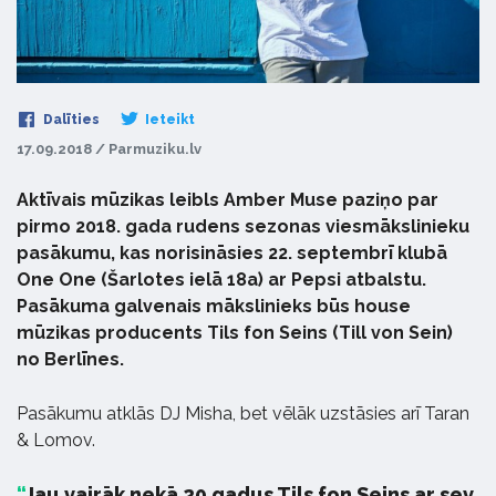
Dalīties
Ieteikt
17.09.2018 / Parmuziku.lv
Aktīvais mūzikas leibls Amber Muse paziņo par
pirmo 2018. gada rudens sezonas viesmākslinieku
pasākumu, kas norisināsies 22. septembrī klubā
One One (Šarlotes ielā 18а) ar Pepsi atbalstu.
Pasākuma galvenais mākslinieks būs house
mūzikas producents Tils fon Seins (Till von Sein)
no Berlīnes.
Pasākumu atklās DJ Misha, bet vēlāk uzstāsies arī Taran
& Lomov.
Jau vairāk nekā 20 gadus Tils fon Seins ar sev