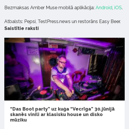
Bezmaksas Amber Muse mobilā aplikācija:
Android
,
iOS
.
Atbalsts: Pepsi, TestPress.news un restorāns Easy Beer.
Saistītie raksti
“Das Boot party” uz kuģa “Vecrīga” 30.jūnijā
skanēs vinili ar klasisku house un disko
mūziku