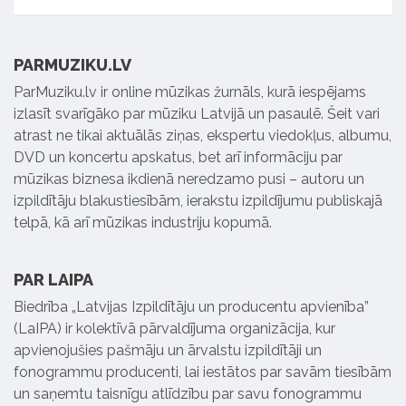
PARMUZIKU.LV
ParMuziku.lv ir online mūzikas žurnāls, kurā iespējams
izlasīt svarīgāko par mūziku Latvijā un pasaulē. Šeit vari
atrast ne tikai aktuālās ziņas, ekspertu viedokļus, albumu,
DVD un koncertu apskatus, bet arī informāciju par
mūzikas biznesa ikdienā neredzamo pusi – autoru un
izpildītāju blakustiesībām, ierakstu izpildījumu publiskajā
telpā, kā arī mūzikas industriju kopumā.
PAR LAIPA
Biedrība „Latvijas Izpildītāju un producentu apvienība”
(LaIPA) ir kolektīvā pārvaldījuma organizācija, kur
apvienojušies pašmāju un ārvalstu izpildītāji un
fonogrammu producenti, lai iestātos par savām tiesībām
un saņemtu taisnīgu atlīdzību par savu fonogrammu