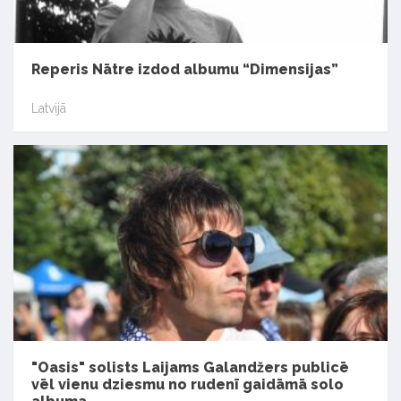
Reperis Nātre izdod albumu “Dimensijas”
Latvijā
"Oasis" solists Laijams Galandžers publicē
vēl vienu dziesmu no rudenī gaidāmā solo