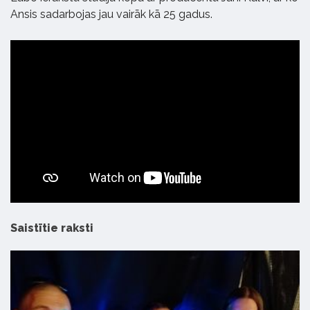
Ansis sadarbojas jau vairāk kā 25 gadus.
Saistītie raksti