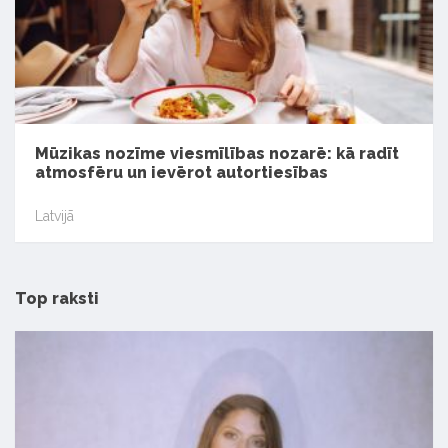
Mūzikas nozīme viesmīlības nozarē: kā radīt
atmosfēru un ievērot autortiesības
Latvijā
Top raksti