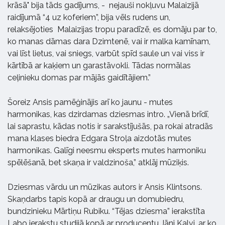
krāsā" bija tāds gadījums, - nejauši nokļuvu Malaizijā
raidījumā “4 uz koferiem”, bija vēls rudens un,
relaksējoties Malaizijas tropu paradīzē, es domāju par to,
ko manas dāmas dara Dzimtenē, vai ir malka kamīnam,
vai līst lietus, vai sniegs, varbūt spīd saule un vai viss ir
kārtībā ar kaķiem un garastāvokli. Tādas normālas
ceļinieku domas par mājās gaidītājiem.”
Šoreiz Ansis pamēģinājis arī ko jaunu - mutes
harmonikas, kas dzirdamas dziesmas intro. „Vienā brīdī,
lai saprastu, kādas notis ir sarakstījušās, pa rokai atradās
mana klases biedra Edgara Stroļa aizdotās mutes
harmonikas. Galīgi neesmu eksperts mutes harmoniku
spēlēšanā, bet skaņa ir valdzinoša,” atklāj mūziķis.
Dziesmas vārdu un mūzikas autors ir Ansis Klintsons.
Skaņdarbs tapis kopā ar draugu un domubiedru,
bundzinieku Mārtiņu Rubiku. “Tējas dziesma” ierakstīta
Labo ierakstu studijā kopā ar producentu Jāni Kalvi, ar ko