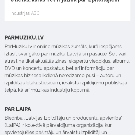
Industrijas ABC
PARMUZIKU.LV
ParMuziku.lv ir online mūzikas žurnāls, kurā iespējams
izlasīt svarīgāko par mūziku Latvijā un pasaulē. Šeit vari
atrast ne tikai aktuālās ziņas, ekspertu viedokļus, albumu,
DVD un koncertu apskatus, bet arī informāciju par
mūzikas biznesa ikdienā neredzamo pusi – autoru un
izpildītāju blakustiesībām, ierakstu izpildījumu publiskajā
telpā, kā arī mūzikas industriju kopumā.
PAR LAIPA
Biedrība „Latvijas Izpildītāju un producentu apvienība”
(LaIPA) ir kolektīvā pārvaldījuma organizācija, kur
apvienojušies pašmāju un ārvalstu izpildītāji un