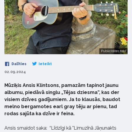
Publicitātes foto
Dalīties
Ieteikt
02.09.2024
Mūziķis Ansis Klintsons, pamazām tapinot jaunu
albumu, piedāvā singlu „Tējas dziesma”, kas der
visiem dzīves gadījumiem. Ja to klausās, baudot
melno bergamotes earl gray tēju ar pienu, tad
rodas sajūta ka dzīve ir feina.
Ansis smaidot saka: “Līdzīgi kā "Limuzīnā Jāņunakts