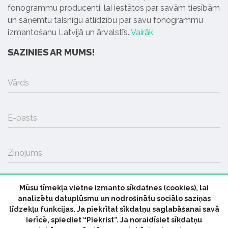
fonogrammu producenti, lai iestātos par savām tiesībām
un saņemtu taisnīgu atlīdzību par savu fonogrammu
izmantošanu Latvijā un ārvalstīs.
Vairāk
SAZINIES AR MUMS!
Vārds
E-pasts
Ziņojums
Mūsu tīmekļa vietne izmanto sīkdatnes (cookies), lai
SŪTĪT
analizētu datuplūsmu un nodrošinātu sociālo saziņas
līdzekļu funkcijas. Ja piekrītat sīkdatņu saglabāšanai savā
ierīcē, spiediet “Piekrist”. Ja noraidīsiet sīkdatņu