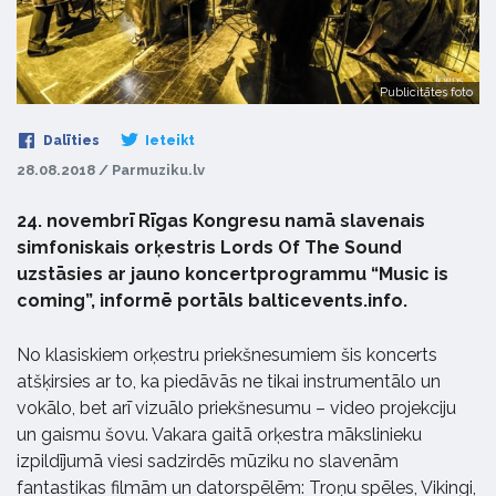
Publicitātes foto
Dalīties
Ieteikt
28.08.2018 / Parmuziku.lv
24. novembrī Rīgas Kongresu namā slavenais
simfoniskais orķestris Lords Of The Sound
uzstāsies ar jauno koncertprogrammu “Music is
coming”, informē portāls balticevents.info.
No klasiskiem orķestru priekšnesumiem šis koncerts
atšķirsies ar to, ka piedāvās ne tikai instrumentālo un
vokālo, bet arī vizuālo priekšnesumu – video projekciju
un gaismu šovu. Vakara gaitā orķestra mākslinieku
izpildījumā viesi sadzirdēs mūziku no slavenām
fantastikas filmām un datorspēlēm: Troņu spēles, Vikingi,