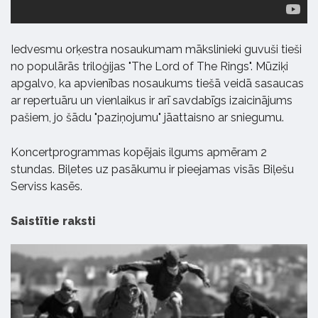
Iedvesmu orķestra nosaukumam mākslinieki guvuši tieši
no populārās triloģijas "The Lord of The Rings". Mūziķi
apgalvo, ka apvienības nosaukums tiešā veidā sasaucas
ar repertuāru un vienlaikus ir arī savdabīgs izaicinājums
pašiem, jo šādu "paziņojumu" jāattaisno ar sniegumu.
Koncertprogrammas kopējais ilgums apmēram 2
stundas. Biļetes uz pasākumu ir pieejamas visās Biļešu
Serviss kasēs.
Saistītie raksti