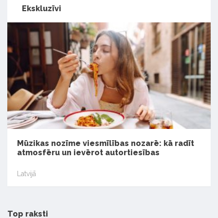
Ekskluzīvi
Mūzikas nozīme viesmīlības nozarē: kā radīt
atmosfēru un ievērot autortiesības
Latvijā
Top raksti