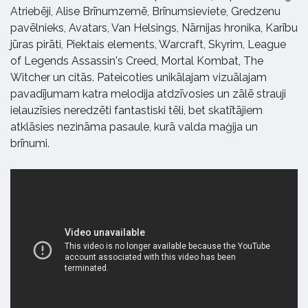
Atriebēji, Alise Brīnumzemē, Brīnumsieviete, Gredzenu
pavēlnieks, Avatars, Van Helsings, Nārnijas hronika, Karību
jūras pirāti, Piektais elements, Warcraft, Skyrim, League
of Legends Assassin's Creed, Mortal Kombat, The
Witcher un citās. Pateicoties unikālajam vizuālajam
pavadījumam katra melodija atdzīvosies un zālē strauji
ielauzīsies neredzēti fantastiski tēli, bet skatītājiem
atklāsies nezināma pasaule, kurā valda maģija un
brīnumi.