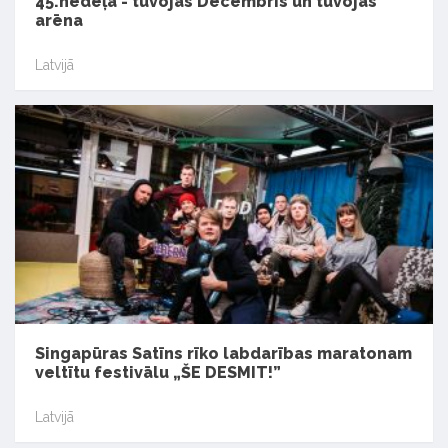
45.nedēļa - tuvojas Decembris un tuvojas
arēna
Latvijā
Singapūras Satīns rīko labdarības maratonam
veltītu festivālu „ŠE DESMIT!”
Latvijā