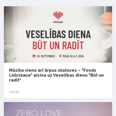
Mūzika vieno arī ārpus skatuves – "Fonds
Līdzskaņa" aicina uz Veselības dienu "Būt un
radīt"
Latvijā