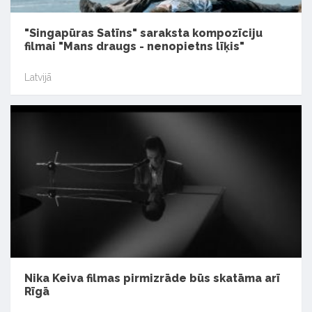
"Singapūras Satīns" saraksta kompozīciju
filmai "Mans draugs - nenopietns līķis"
Latvijā
Nika Keiva filmas pirmizrāde būs skatāma arī
Rīgā