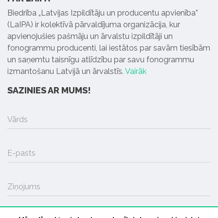
Biedrība „Latvijas Izpildītāju un producentu apvienība”
(LaIPA) ir kolektīvā pārvaldījuma organizācija, kur
apvienojušies pašmāju un ārvalstu izpildītāji un
fonogrammu producenti, lai iestātos par savām tiesībām
un saņemtu taisnīgu atlīdzību par savu fonogrammu
izmantošanu Latvijā un ārvalstīs.
Vairāk
SAZINIES AR MUMS!
Vārds
E-pasts
Ziņojums