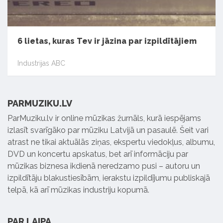
6 lietas, kuras Tev ir jāzina par izpildītājiem
Industrijas ABC
PARMUZIKU.LV
ParMuziku.lv ir online mūzikas žurnāls, kurā iespējams
izlasīt svarīgāko par mūziku Latvijā un pasaulē. Šeit vari
atrast ne tikai aktuālās ziņas, ekspertu viedokļus, albumu,
DVD un koncertu apskatus, bet arī informāciju par
mūzikas biznesa ikdienā neredzamo pusi – autoru un
izpildītāju blakustiesībām, ierakstu izpildījumu publiskajā
telpā, kā arī mūzikas industriju kopumā.
PAR LAIPA