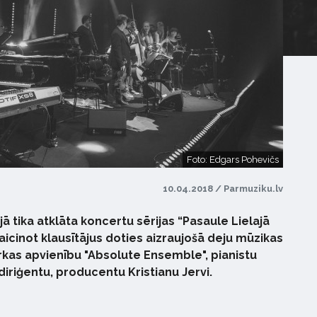
Foto: Edgars Pohevičs
10.04.2018 / Parmuziku.lv
ājā tika atklāta koncertu sērijas “Pasaule Lielajā
aicinot klausītājus doties aizraujošā deju mūzikas
kas apvienību "Absolute Ensemble", pianistu
diriģentu, producentu Kristianu Jervi.