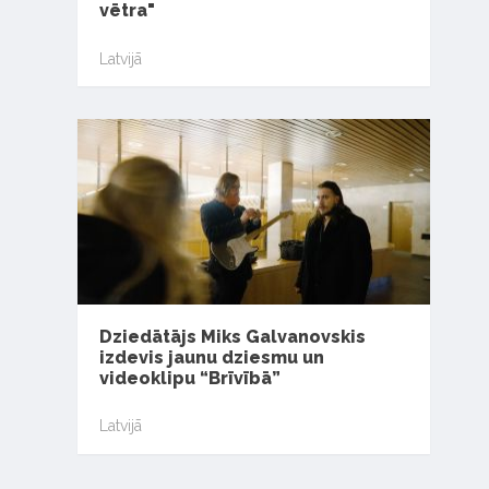
vētra"
Latvijā
Dziedātājs Miks Galvanovskis
izdevis jaunu dziesmu un
videoklipu “Brīvībā”
Latvijā