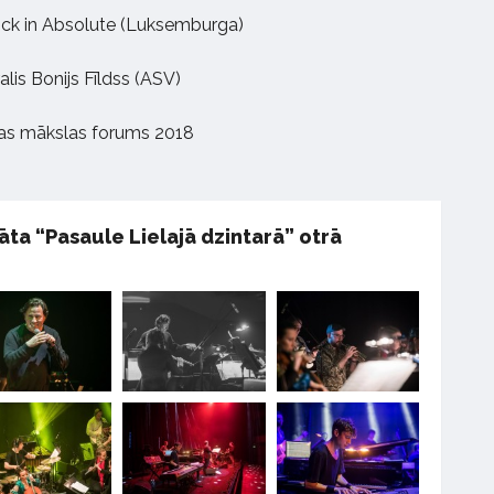
Dock in Absolute (Luksemburga)
ralis Bonijs Fīldss (ASV)
jas mākslas forums 2018
lāta “Pasaule Lielajā dzintarā” otrā