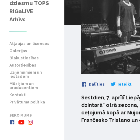
dziesmu TOPS
RIGaLIVE
Arhīvs
Atļaujas un licences
Galerijas
Blakustiesības
Autortiesības
Uzņēmumiem un
iestādēm
Mūziķiem un
Dalīties
Ieteikt
producentiem
Kontakti
Sestdien, 7. aprīlī Liep
Privātuma politika
dzintarā” otrā sezona, 
ceļojumā kopā ar Ņujor
SEKO MUMS
Frančesko Tristano un 