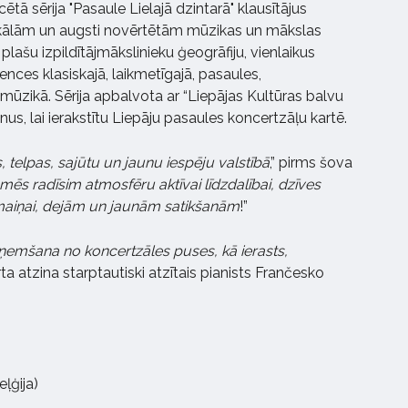
ā sērija "Pasaule Lielajā dzintarā" klausītājus
nikālām un augsti novērtētām mūzikas un mākslas
plašu izpildītājmākslinieku ģeogrāfiju, vienlaikus
ences klasiskajā, laikmetīgajā, pasaules,
mūzikā. Sērija apbalvota ar “Liepājas Kultūras balvu
nus, lai ierakstītu Liepāju pasaules koncertzāļu kartē.
 telpas, sajūtu un jaunu iespēju valstībā
,” pirms šova
mēs radīsim atmosfēru aktīvai līdzdalībai, dzīves
maiņai, dejām un jaunām satikšanām
!”
uzņemšana no koncertzāles puses, kā ierasts,
ta atzina starptautiski atzītais pianists Frančesko
eļģija)