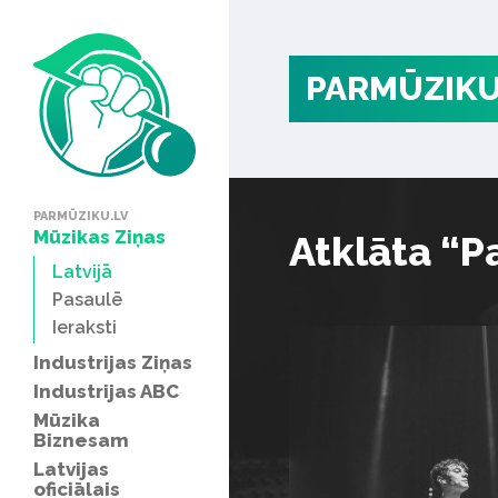
PARMŪZIKU
PARMŪZIKU.LV
Mūzikas Ziņas
Atklāta “P
Latvijā
Pasaulē
Ieraksti
Industrijas Ziņas
Industrijas ABC
Mūzika
Biznesam
Latvijas
oficiālais