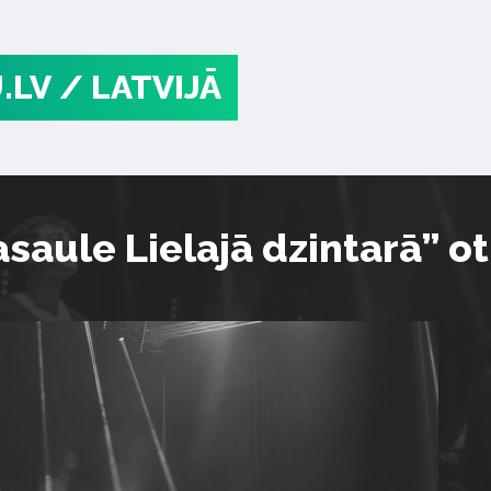
.LV
/ LATVIJĀ
asaule Lielajā dzintarā” o