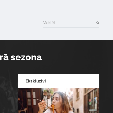
Meklēt
trā sezona
Ekskluzīvi