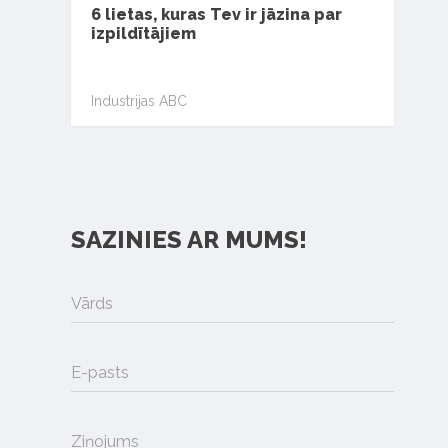
6 lietas, kuras Tev ir jāzina par
izpildītājiem
Industrijas ABC
SAZINIES AR MUMS!
Vārds
E-pasts
Ziņojums