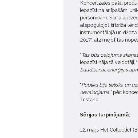
Koncertzāles pašu producēt
iepazīstina ar īpašām, u
personībām. Sērija aptver 
atspoguļojot šī brīža tend
instrumentālajā un džeza 
2017”, atzīmējot tās nopel
“
Tas būs ceļojums skaņas,
iepazīstināja tā veidotāji, “
baudīšanai, enerģijas ap
"
Publika bija lieliska un 
nevainojama,
" pēc koncer
Tristano.
Sērijas turpinājumā:
12. maijs Het Collectief (B