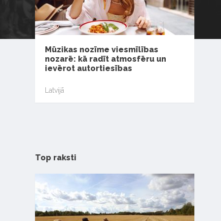
Mūzikas nozīme viesmīlības
nozarē: kā radīt atmosfēru un
ievērot autortiesības
Latvijā
Top raksti