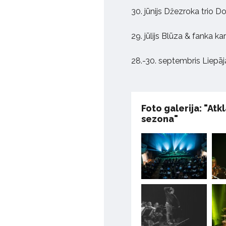
30. jūnijs Džezroka trio 
29. jūlijs Blūza & fanka ka
28.-30. septembris Liepā
Foto galerija: "Atk
sezona"