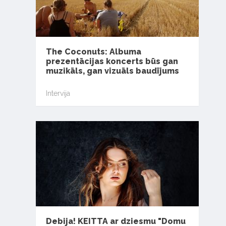
The Coconuts: Albuma
prezentācijas koncerts būs gan
muzikāls, gan vizuāls baudījums
Intervija
Debija! KEITTA ar dziesmu "Domu