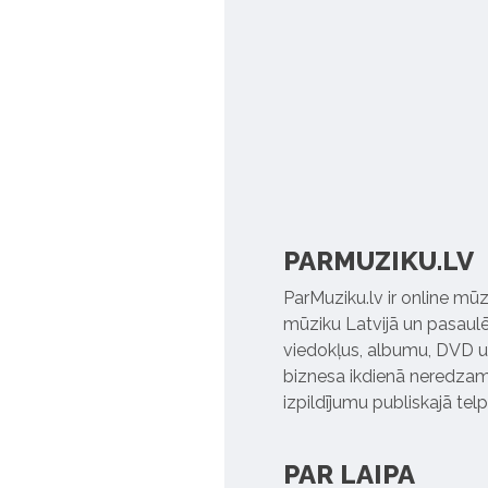
PARMUZIKU.LV
ParMuziku.lv ir online mūz
mūziku Latvijā un pasaulē. 
viedokļus, albumu, DVD un
biznesa ikdienā neredzamo
izpildījumu publiskajā tel
PAR LAIPA