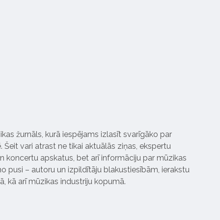
ikas žurnāls, kurā iespējams izlasīt svarīgāko par
Šeit vari atrast ne tikai aktuālās ziņas, ekspertu
 koncertu apskatus, bet arī informāciju par mūzikas
 pusi – autoru un izpildītāju blakustiesībām, ierakstu
pā, kā arī mūzikas industriju kopumā.