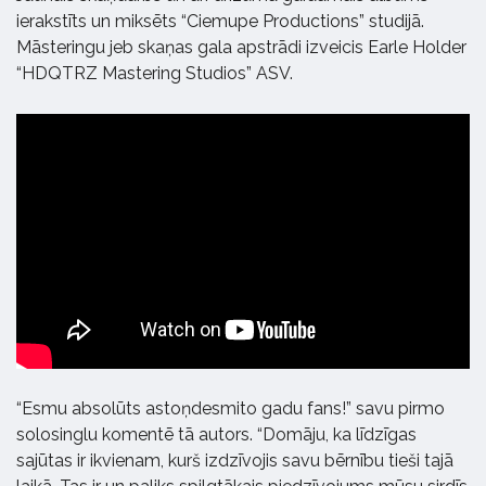
ierakstīts un miksēts “Ciemupe Productions” studijā.
Māsteringu jeb skaņas gala apstrādi izveicis Earle Holder
“HDQTRZ Mastering Studios” ASV.
“Esmu absolūts astoņdesmito gadu fans!” savu pirmo
solosinglu komentē tā autors. “Domāju, ka līdzīgas
sajūtas ir ikvienam, kurš izdzīvojis savu bērnību tieši tajā