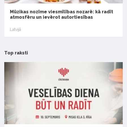
Mūzikas nozīme viesmīlības nozarē: kā radīt
atmosfēru un ievērot autortiesības
Latvijā
Top raksti