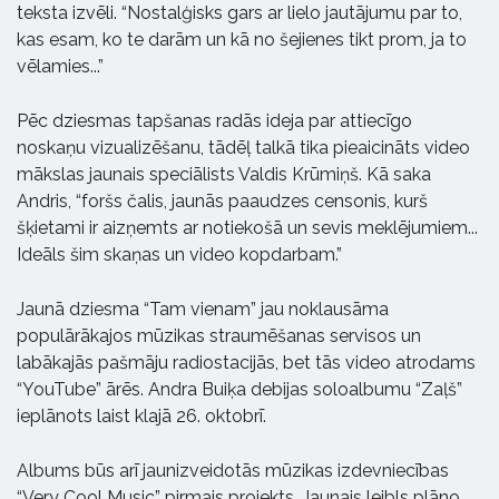
teksta izvēli. “Nostalģisks gars ar lielo jautājumu par to,
kas esam, ko te darām un kā no šejienes tikt prom, ja to
vēlamies...”
Pēc dziesmas tapšanas radās ideja par attiecīgo
noskaņu vizualizēšanu, tādēļ talkā tika pieaicināts video
mākslas jaunais speciālists Valdis Krūmiņš. Kā saka
Andris, “foršs čalis, jaunās paaudzes censonis, kurš
šķietami ir aizņemts ar notiekošā un sevis meklējumiem...
Ideāls šim skaņas un video kopdarbam.”
Jaunā dziesma “Tam vienam” jau noklausāma
populārākajos mūzikas straumēšanas servisos un
labākajās pašmāju radiostacijās, bet tās video atrodams
“YouTube” ārēs. Andra Buiķa debijas soloalbumu “Zaļš”
ieplānots laist klajā 26. oktobrī.
Albums būs arī jaunizveidotās mūzikas izdevniecības
“Very Cool Music” pirmais projekts. Jaunais leibls plāno