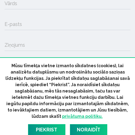
Vārds
E-pasts
Ziņojums
Mūsu tīmekļa vietne izmanto sīkdatnes (cookies), lai
SŪTĪT
analizētu datuplūsmu un nodrošinātu sociālo saziņas
līdzekļu funkcijas. Ja piekrītat sīkdatņu saglabāšanai savā
ierīcē, spiediet “Piekrist”. Ja noraidīsiet sīkdatņu
saglabāšanu, mēs tās nesaglabāsim, taču tas var
ietekmēt dažu tīmekļa vietnes funkciju darbību. Lai
iegūtu papildu informāciju par izmantotajām sīkdatnēm,
© 2026 parmuziku.lv, visas tiesības paturētas
to ievāktajiem datiem, izmantotājiem un Jūsu tiesībām,
lūdzam skatīt
privātuma politiku.
RSS:
ParMuziku.lv
Mūzikas Ziņas
Industrijas Ziņas
Industrijas ABC
Mūzika Biznesam
Latvijas oficiālais
PIEKRIST
NORAIDĪT
dziesmu TOPS
RIGaLIVE