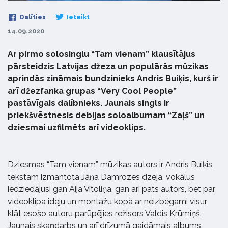
Dalīties
Ieteikt
14.09.2020
Ar pirmo solosinglu “Tam vienam” klausītājus
pārsteidzis Latvijas džeza un populārās mūzikas
aprindās zināmais bundzinieks Andris Buiķis, kurš ir
arī džezfanka grupas “Very Cool People”
pastāvīgais dalībnieks. Jaunais singls ir
priekšvēstnesis debijas soloalbumam “Zaļš” un
dziesmai uzfilmēts arī videoklips.
Dziesmas “Tam vienam” mūzikas autors ir Andris Buiķis,
tekstam izmantota Jāņa Damrozes dzeja, vokālus
iedziedājusi gan Aija Vītoliņa, gan arī pats autors, bet par
videoklipa ideju un montāžu kopā ar neizbēgami visur
klāt esošo autoru parūpējies režisors Valdis Krūmiņš.
Jaunais skaņdarbs un arī drīzumā gaidāmais albums