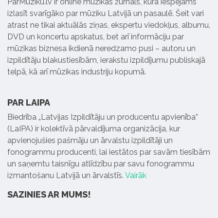
ParMuziku.lv ir online mūzikas žurnāls, kurā iespējams
izlasīt svarīgāko par mūziku Latvijā un pasaulē. Šeit vari
atrast ne tikai aktuālās ziņas, ekspertu viedokļus, albumu,
DVD un koncertu apskatus, bet arī informāciju par
mūzikas biznesa ikdienā neredzamo pusi – autoru un
izpildītāju blakustiesībām, ierakstu izpildījumu publiskajā
telpā, kā arī mūzikas industriju kopumā.
PAR LAIPA
Biedrība „Latvijas Izpildītāju un producentu apvienība”
(LaIPA) ir kolektīvā pārvaldījuma organizācija, kur
apvienojušies pašmāju un ārvalstu izpildītāji un
fonogrammu producenti, lai iestātos par savām tiesībām
un saņemtu taisnīgu atlīdzību par savu fonogrammu
izmantošanu Latvijā un ārvalstīs.
Vairāk
SAZINIES AR MUMS!