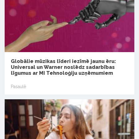
Globālie mūzikas līderi iezīmē jaunu ēru:
Universal un Warner noslēdz sadarbības
līgumus ar MI Tehnoloģiju uzņēmumiem
Pasaulē