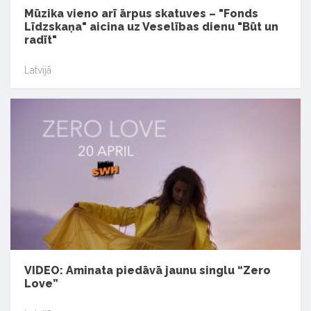
Mūzika vieno arī ārpus skatuves – "Fonds
Līdzskaņa" aicina uz Veselības dienu "Būt un
radīt"
Latvijā
VIDEO: Aminata piedāvā jaunu singlu “Zero
Love”