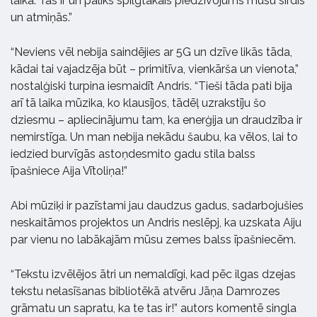
laikā. Tas ir un paliks spilgtākais piedzīvojums mūsu sirdīs
un atmiņās.”
“Neviens vēl nebija saindējies ar 5G un dzīve likās tāda,
kādai tai vajadzēja būt – primitīva, vienkārša un vienota,”
nostalģiski turpina iesmaidīt Andris. “Tieši tāda pati bija
arī tā laika mūzika, ko klausījos, tādēļ uzrakstīju šo
dziesmu – apliecinājumu tam, ka enerģija un draudzība ir
nemirstīga. Un man nebija nekādu šaubu, ka vēlos, lai to
iedzied burvīgās astoņdesmito gadu stila balss
īpašniece Aija Vītoliņa!”
Abi mūziķi ir pazīstami jau daudzus gadus, sadarbojušies
neskaitāmos projektos un Andris neslēpj, ka uzskata Aiju
par vienu no labākajām mūsu zemes balss īpašniecēm.
“Tekstu izvēlējos ātri un nemaldīgi, kad pēc ilgas dzejas
tekstu nelasīšanas bibliotēkā atvēru Jāņa Damrozes
grāmatu un sapratu, ka te tas ir!” autors komentē singla