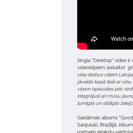
Singla “Desktop” video ir
videoklipiem, ieskaitot gr
viņa darbus citiem Latvija
jāveido kopā tieši ar viņu.
viņam izpausties pēc sirds
integrējuši arī mūsu ja
ļumīgās un slīdīgās želejz
Gaidāmais albums “Good L
Sanpaulū, Brazīlijā. Albu
partneris ierakstu veidoš