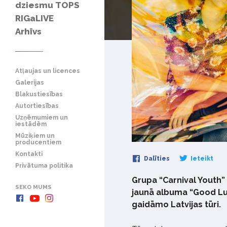
dziesmu TOPS
RIGaLIVE
Arhīvs
Atļaujas un licences
Galerijas
Blakustiesības
Autortiesības
Uzņēmumiem un
iestādēm
Mūziķiem un
producentiem
Kontakti
Dalīties
Ieteikt
Privātuma politika
Grupa “Carnival Youth”
SEKO MUMS
jaunā albuma “Good Luc
gaidāmo Latvijas tūri.