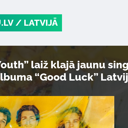
.LV
/ LATVIJĀ
Youth” laiž klajā jaunu si
albuma “Good Luck” Latvij