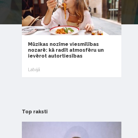
Mūzikas nozīme viesmīlības
nozarē: kā radīt atmosfēru un
ievērot autortiesības
Latvijā
Top raksti