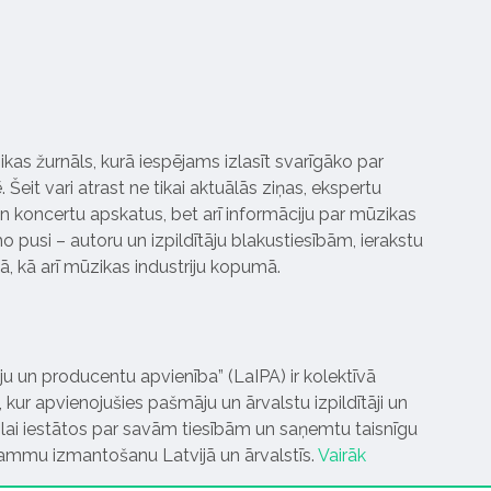
ikas žurnāls, kurā iespējams izlasīt svarīgāko par
Šeit vari atrast ne tikai aktuālās ziņas, ekspertu
 koncertu apskatus, bet arī informāciju par mūzikas
 pusi – autoru un izpildītāju blakustiesībām, ierakstu
pā, kā arī mūzikas industriju kopumā.
tāju un producentu apvienība” (LaIPA) ir kolektīvā
 kur apvienojušies pašmāju un ārvalstu izpildītāji un
ai iestātos par savām tiesībām un saņemtu taisnīgu
rammu izmantošanu Latvijā un ārvalstīs.
Vairāk