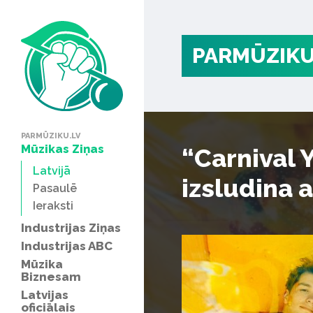
PARMŪZIKU
PARMŪZIKU.LV
Mūzikas Ziņas
“Carnival 
Latvijā
izsludina 
Pasaulē
Ieraksti
Industrijas Ziņas
Industrijas ABC
Mūzika
Biznesam
Latvijas
oficiālais