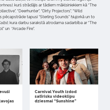
erhnes),
kurš strādājis ar tādiem māklsiniekiem kā “The
lective”, “Deerhunter”, “Dirty Projectors”, “Wild
s pēcapstrāde tapusi “Sterling Sounds” Ņujorkā un to
albi),
kura darbu sarakstā atrodama sadarbība ar “The
ol” un “Arcade Fire”.
evuši
Carnival Youth izdod
satīrisku videoklipu
tavojas
dziesmai “Sunshine”