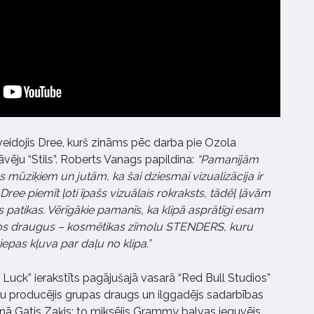
 veidojis Dree, kurš zināms pēc darba pie Ozola
āvēju “Stils”. Roberts Vanags papildina:
“Pamanījām
s mūziķiem un jutām, ka šai dziesmai vizualizācija ir
 Dree piemīt ļoti īpašs vizuālais rokraksts, tādēļ ļāvām
 patikas. Vērīgākie pamanīs, ka klipā asprātīgi esam
unos draugus – kosmētikas zīmolu STENDERS, kuru
iepas kļuva par daļu no klipa.”
uck” ierakstīts pagājušajā vasarā “Red Bull Studios”
mu producējis grupas draugs un ilggadējs sadarbības
anā Gatis Zaķis; to miksējis Grammy balvas ieguvējs