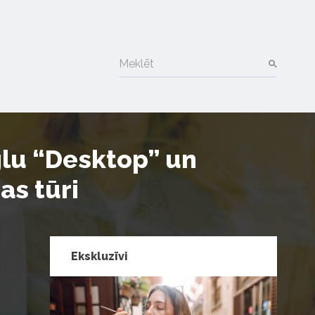
Meklēt
nglu “Desktop” un
as tūri
Ekskluzīvi