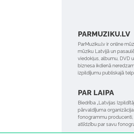
PARMUZIKU.LV
ParMuziku.lv ir online mūz
mūziku Latvijā un pasaulē. 
viedokļus, albumu, DVD un
biznesa ikdienā neredzamo
izpildījumu publiskajā tel
PAR LAIPA
Biedrība „Latvijas Izpildī
pārvaldījuma organizācija,
fonogrammu producenti, l
atlīdzību par savu fonog