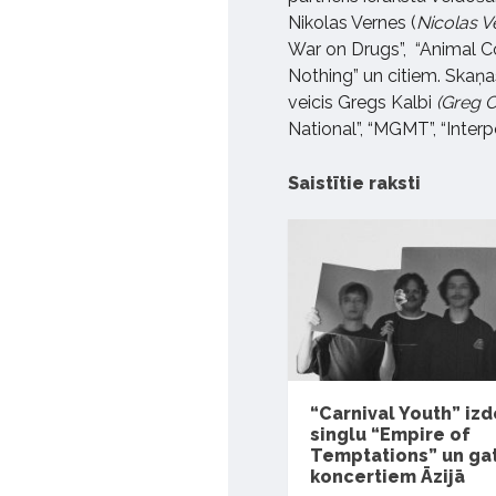
Nikolas Vernes (
Nicolas V
War on Drugs”, “Animal Col
Nothing” un citiem. Skaņa
veicis Gregs Kalbi
(Greg C
National”, “MGMT”, “Interp
Saistītie raksti
“Carnival Youth” izd
singlu “Empire of
Temptations” un ga
koncertiem Āzijā