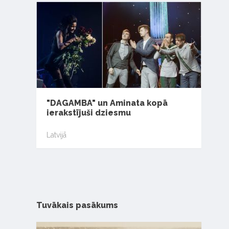
"DAGAMBA" un Aminata kopā
ierakstījuši dziesmu
Latvijā
Tuvākais pasākums