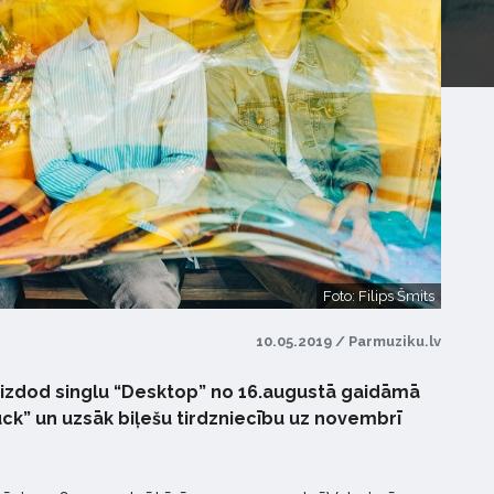
Foto: Filips Šmits
10.05.2019 / Parmuziku.lv
 izdod singlu “Desktop” no 16.augustā gaidāmā
k” un uzsāk biļešu tirdzniecību uz novembrī