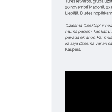
Tūres ietvaros, grupa uzs
20.novembrī Madonā, 23.
Liepājā. Biļetes nopērkam
“Dziesma “Desktop” ir ned
mums pašiem, kas katru br
pavada ekrānos. Par mūsd
ka šajā dziesmā var arī sa
Kaupers.