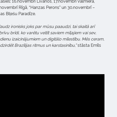
tāsies: 16.novembrī Līvānos, 17.novembrī Valmierā,
novembrī Rīgā, “Hanzas Perons” un 30.novembrī –
as Biļešu Paradīze.
audz ironisks joks par mūsu paaudzi, tai skaitā arī
īvu brīdi, ko varētu veltīt saviem mīļajiem vai sev,
ienu izaicinājumiem un digitālo mīlestību. Mēs ceram,
dzirdēt Brazīlijas ritmus un karstasinību,”
stāsta Emīls