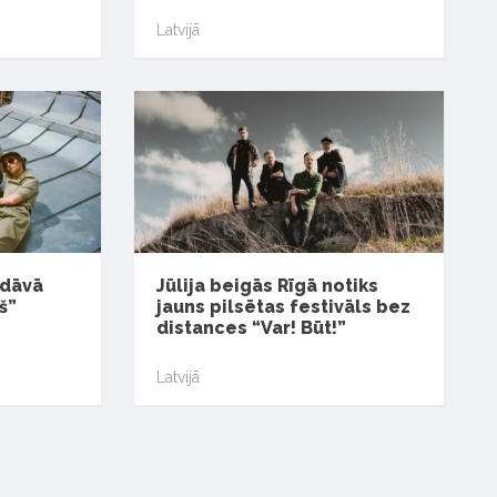
Latvijā
edāvā
Jūlija beigās Rīgā notiks
š”
jauns pilsētas festivāls bez
distances “Var! Būt!”
Latvijā