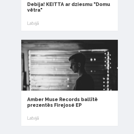
Debija! KEITTA ar dziesmu "Domu
vētra"
Latvijā
Amber Muse Records ballītē
prezentēs Firejosé EP
Latvijā