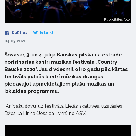
Publicitātes foto
Dalīties
Ieteikt
04.03.2020
Šovasar, 3. un 4. jūlijā Bauskas pilskalna estrādē
norisināsies kantrī mūzikas festivāls „Country
Bauska 2020”. Jau divdesmit otro gadu pēc kārtas
festivāls pulcēs kantrī mūzikas draugus,
piedāvājot apmeklētājiem plašu mūzikas un
izklaides programmu.
Ar īpašu šovu, uz festivāla Lielās skatuves, uzstāsies
Džesika Linna (Jessica Lynn) no ASV.