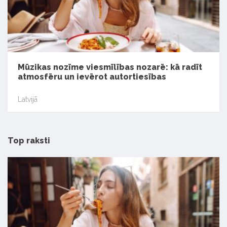
Mūzikas nozīme viesmīlības nozarē: kā radīt
atmosfēru un ievērot autortiesības
Latvijā
Top raksti