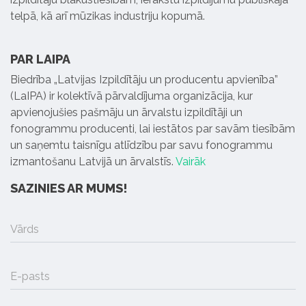
telpā, kā arī mūzikas industriju kopumā.
PAR LAIPA
Biedrība „Latvijas Izpildītāju un producentu apvienība”
(LaIPA) ir kolektīvā pārvaldījuma organizācija, kur
apvienojušies pašmāju un ārvalstu izpildītāji un
fonogrammu producenti, lai iestātos par savām tiesībām
un saņemtu taisnīgu atlīdzību par savu fonogrammu
izmantošanu Latvijā un ārvalstīs.
Vairāk
SAZINIES AR MUMS!
Vārds
E-pasts