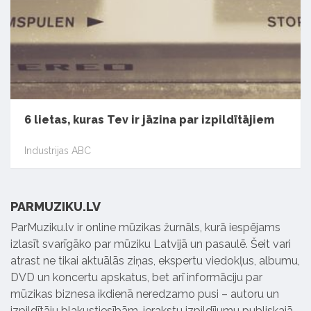
6 lietas, kuras Tev ir jāzina par izpildītājiem
Industrijas ABC
PARMUZIKU.LV
ParMuziku.lv ir online mūzikas žurnāls, kurā iespējams
izlasīt svarīgāko par mūziku Latvijā un pasaulē. Šeit vari
atrast ne tikai aktuālās ziņas, ekspertu viedokļus, albumu,
DVD un koncertu apskatus, bet arī informāciju par
mūzikas biznesa ikdienā neredzamo pusi – autoru un
izpildītāju blakustiesībām, ierakstu izpildījumu publiskajā