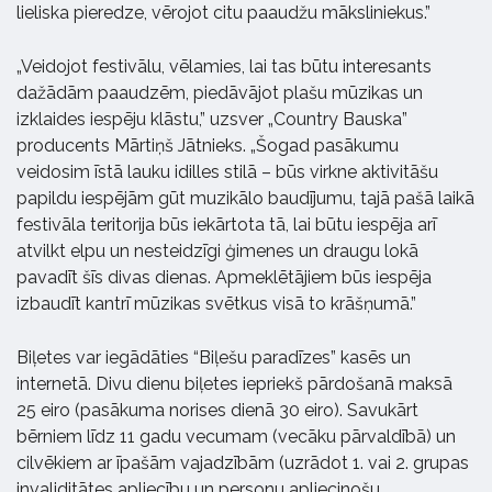
lieliska pieredze, vērojot citu paaudžu māksliniekus.”
„Veidojot festivālu, vēlamies, lai tas būtu interesants
dažādām paaudzēm, piedāvājot plašu mūzikas un
izklaides iespēju klāstu,” uzsver „Country Bauska”
producents Mārtiņš Jātnieks. „Šogad pasākumu
veidosim īstā lauku idilles stilā – būs virkne aktivitāšu
papildu iespējām gūt muzikālo baudījumu, tajā pašā laikā
festivāla teritorija būs iekārtota tā, lai būtu iespēja arī
atvilkt elpu un nesteidzīgi ģimenes un draugu lokā
pavadīt šīs divas dienas. Apmeklētājiem būs iespēja
izbaudīt kantrī mūzikas svētkus visā to krāšņumā.”
Biļetes var iegādāties “Biļešu paradīzes” kasēs un
internetā. Divu dienu biļetes iepriekš pārdošanā maksā
25 eiro (pasākuma norises dienā 30 eiro). Savukārt
bērniem līdz 11 gadu vecumam (vecāku pārvaldībā) un
cilvēkiem ar īpašām vajadzībām (uzrādot 1. vai 2. grupas
invaliditātes apliecību un personu apliecinošu