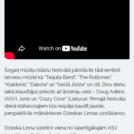
Šogad mūziķu klāstu festivālā pārstāvēs tādi iemīļoti
latviešu mūziķi kā “Tequila Band”, “The Rolltones”,
“Klaidonis”, “Dakota” un “Sestā Jūdze” un citi. Divu dienu
laikā klausītājus priecēs arī ārzemju viesi – Doug Adkins
(ASV), Jonis un “Crazy Crow” (Lietuva). Pirmajā festivāla
dienā klātesošajiem būs iespēja baudīt jaunās,
perspektīvās mākslinieces Džesikas Linnas uzstāšanos.
Džesika Linna šobrīd ir viena no talantīgākajām ASV