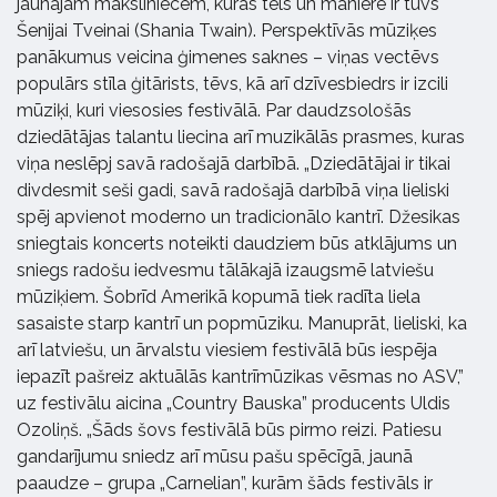
jaunajām māksliniecēm, kuras tēls un maniere ir tuvs
Šenijai Tveinai (Shania Twain). Perspektīvās mūziķes
panākumus veicina ģimenes saknes – viņas vectēvs
populārs stīla ģitārists, tēvs, kā arī dzīvesbiedrs ir izcili
mūziķi, kuri viesosies festivālā. Par daudzsološās
dziedātājas talantu liecina arī muzikālās prasmes, kuras
viņa neslēpj savā radošajā darbībā. „Dziedātājai ir tikai
divdesmit seši gadi, savā radošajā darbībā viņa lieliski
spēj apvienot moderno un tradicionālo kantrī. Džesikas
sniegtais koncerts noteikti daudziem būs atklājums un
sniegs radošu iedvesmu tālākajā izaugsmē latviešu
mūziķiem. Šobrīd Amerikā kopumā tiek radīta liela
sasaiste starp kantrī un popmūziku. Manuprāt, lieliski, ka
arī latviešu, un ārvalstu viesiem festivālā būs iespēja
iepazīt pašreiz aktuālās kantrīmūzikas vēsmas no ASV,”
uz festivālu aicina „Country Bauska” producents Uldis
Ozoliņš. „Šāds šovs festivālā būs pirmo reizi. Patiesu
gandarījumu sniedz arī mūsu pašu spēcīgā, jaunā
paaudze – grupa „Carnelian”, kurām šāds festivāls ir