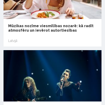
Mūzikas nozīme viesmīlības nozarē: kā radīt
atmosfēru un ievērot autortiesības
Latvijā