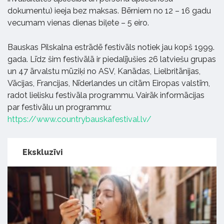
dokumentu) ieeja bez maksas. Bērniem no 12 – 16 gadu
vecumam vienas dienas biļete – 5 eiro.
Bauskas Pilskalna estrādē festivāls notiek jau kopš 1999.
gada. Līdz šim festivālā ir piedalījušies 26 latviešu grupas
un 47 ārvalstu mūziķi no ASV, Kanādas, Lielbritānijas,
Vācijas, Francijas, Nīderlandes un citām Eiropas valstīm,
radot lielisku festivāla programmu. Vairāk informācijas
par festivālu un programmu:
https://www.countrybauskafestival.lv/
Ekskluzīvi