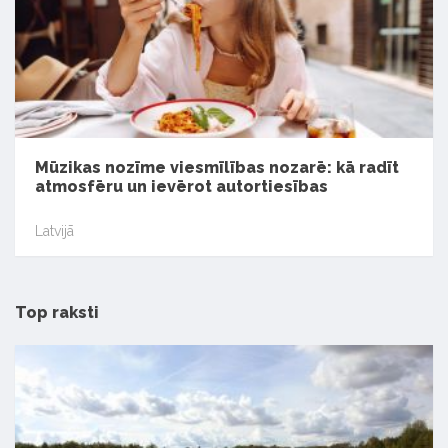
Mūzikas nozīme viesmīlības nozarē: kā radīt
atmosfēru un ievērot autortiesības
Latvijā
Top raksti