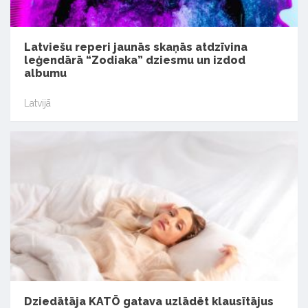
Latviešu reperi jaunās skaņās atdzīvina
leģendārā “Zodiaka” dziesmu un izdod
albumu
Latvijā
Dziedātāja KATŌ gatava uzlādēt klausītājus