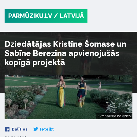
PARMŪZIKU.LV
/ LATVIJĀ
Dziedātājas Kristīne Šomase un
Sabīne Berezina apvienojušās
kopīgā projektā
Ekrānšāviņš no video
Dalīties
Ieteikt