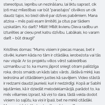
stereotipus, lepnību un nezināšanu, lai liktu saprast, cik
ļoti maz mīlestības var būt "parastajos" cilvēkos un cik
daudz tajos, ko bieži dēvē par dzīves pabērniem. Mana
atziņa – mēs paši esam limitēti, ja citus par tādiem
uzskatām. Ko darīt? Mīlēt! Mīlēt ikvienu Dieva radību un
izturēties ar cieņu pret katru dzīvību. Labākais, ko varam
darīt – būt draugi!”
Kristīnes domas: “Mums visiem ir piecas maņas, bet ir
cilvēki, kuriem kāda no tām ir citādāka, ierobežota vai tās
nav vispār. Ar šo projektu vēlos vērst sabiedrības
uzmanību uz to, ka mums jāprot sniegt otram palīdzīga
roka, drošs smaids un kāds labs vārds. Jādāvā mirkļi, kas
iedrošina arī citādākiem justies kā savējiem. Video stāstā
ir redzami daudzi jaunieši, kuri ir nedzirdīgi. Kopā ar Sabīni
iejutāmies, kā ir dziedāt melodeklamācijā, parādot to, ka
mēs vēlamies izprast, kā viņi to dara, tādā veida dodot
viņiem šo sajūtu, ka viņi ir īpaši, bet ne mirkli citādāki.