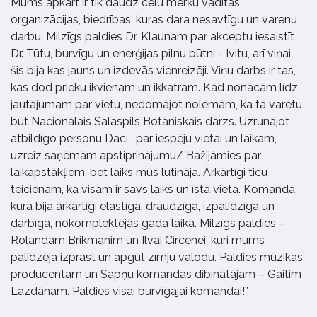
Mums apkārt ir tik daudz cēlu mērķu vadītas
organizācijas, biedrības, kuras dara nesavtīgu un varenu
darbu. Milzīgs paldies Dr. Klaunam par akceptu iesaistīt
Dr. Tūtu, burvīgu un enerģijas pilnu būtni - Ivitu, arī viņai
šis bija kas jauns un izdevās vienreizēji. Viņu darbs ir tas,
kas dod prieku ikvienam un ikkatram. Kad nonācām līdz
jautājumam par vietu, nedomājot nolēmām, ka tā varētu
būt Nacionālais Salaspils Botāniskais dārzs. Uzrunājot
atbildīgo personu Daci, par iespēju vietai un laikam,
uzreiz saņēmām apstiprinājumu/ Bažījāmies par
laikapstākļiem, bet laiks mūs lutināja. Ārkārtīgi ticu
teicienam, ka visam ir savs laiks un īstā vieta. Komanda,
kura bija ārkārtīgi elastīga, draudzīga, izpalīdzīga un
darbīga, nokomplektējās gada laikā. Milzīgs paldies -
Rolandam Brikmanim un Ilvai Circenei, kuri mums
palīdzēja izprast un apgūt zīmju valodu. Paldies mūzikas
producentam un Sapņu komandas dibinātājam – Gaitim
Lazdānam. Paldies visai burvīgajai komandai!”