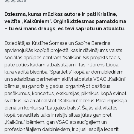
09.09.2020
Dziesma, kuras mūzikas autore ir pati Kristīne,
veltīta „Kalkūniem”. Orģināldziesmas pamatdoma
– tu esi mans draugs, es tevi saprotu un atbalstu.
Dziedātājas Kristīne Šomase un Sabīne Berezina
apvienojušās kopīgā projektā, kas ir dāvinājums valsts
sociālās aprūpes centram “Kalkūni”. Šis projekts tapis,
pateicoties kādam atbalstītājam. Tas ir Jorens Liopa,
kura vadītā biedrība “Spartietis” kopā ar domubiedriem
un sadarbības partneriem aktīvi atbalsta VSAC „Kalkūni”
bērnus jau gandrīz 5 gadus, organizējot dažādus
pasākumus, koncertus, ekskursijas, piknikus, kopā svinot
svētkus, kā arī atbalstot “Kalkūnu” bērnus Paralimpiskajā
dienā un konkursā “Latgales balss”. Šajās aktivitātēs
kopā pavadītais laiks ir raisījis siltas jūtas gan pret
„Kalkūnu” bērniem, gan VSAC atsaucīgajiem un
profesionālajiem darbiniekiem, ir bijusi iespēja iepazīt