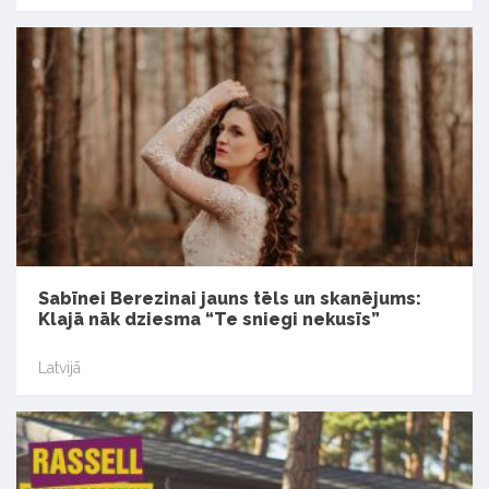
Sabīnei Berezinai jauns tēls un skanējums:
Klajā nāk dziesma “Te sniegi nekusīs”
Latvijā