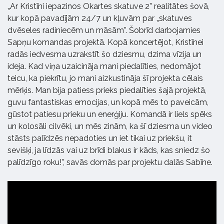
„Ar Kristīni iepazinos Okartes skatuve 2” realitātes šovā,
kur kopā pavadījām 24/7 un kļuvām par „skatuves
dvēseles radiniecēm un māsām”. Šobrīd darbojamies
Sapņu komandas projektā. Kopā koncertējot, Kristīnei
radās iedvesma uzrakstīt šo dziesmu, dzima vīzija un
ideja. Kad viņa uzaicināja mani piedalīties, nedomājot
teicu, ka piekrītu, jo mani aizkustināja šī projekta cēlais
mērķis. Man bija patiess prieks piedalīties šajā projektā,
guvu fantastiskas emocijas, un kopā mēs to paveicām,
gūstot patiesu prieku un enerģiju. Komandā ir liels spēks
un kolosāli cilvēki, un mēs zinām, ka šī dziesma un video
stāsts palīdzēs nepadoties un iet tikai uz priekšu, it
sevišķi, ja līdzās vai uz brīdi blakus ir kāds, kas sniedz šo
palīdzīgo roku!”, savās domās par projektu dalās Sabīne.