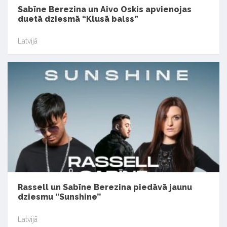
Sabīne Berezina un Aivo Oskis apvienojas
duetā dziesmā “Klusā balss”
Latvijā
Rassell un Sabīne Berezina piedāvā jaunu
dziesmu ‘’Sunshine’’
Latvijā