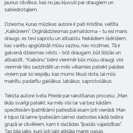
jaunus cilvēkus, kas nu jau kļuvuši par draugiem un
sabiedrotajiem.
Dziesma, kuras mūzikas autore ir pati Kristīne, veltīta
„Kalkūniem”. Orģināldziesmas pamatdoma – tu esi mans
draugs, es tevi saprotu un atbalstu. Nekādiem šķēršļiem,
kas varētu apgrūtināt mūsu saziņu, nav nozīmes. Tā ir
galvenā dziesmas vēsts – būt draugam, būt līdzās un
atbalstīt.. “Kalkūnu” bērni vienmēr būs mūsu draugi, viņi
vienmēr tiks sadzirdēti un mēs vēlamies pateikt paldies
viņiem par šo iespēju, kas mums tikusi dota, lai mūs
mainītu, padarītu gaišākus, labākus, saprotošākus.
Teksta autore Iveta Priede par rakstīšanas procesu: „Man
likās svarīgi pateikt, ka mēs visi (ar vai bez kādām
specifiskām īpatnībām) patiesībā esam ļoti vienādi. Man
ir bijusi tā laime (patiešām laime) darboties kādā teātra
grupā ar cilvēkiem, kam ir dažādas "īpašās vajadzības".
Tas bija laiks, kurš ļoti labi atklāja manis pašas