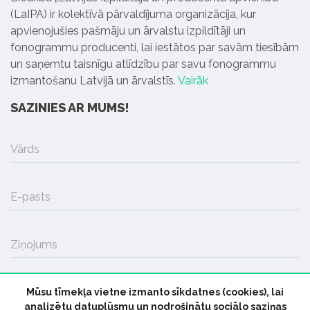
(LaIPA) ir kolektīvā pārvaldījuma organizācija, kur
apvienojušies pašmāju un ārvalstu izpildītāji un
fonogrammu producenti, lai iestātos par savām tiesībām
un saņemtu taisnīgu atlīdzību par savu fonogrammu
izmantošanu Latvijā un ārvalstīs.
Vairāk
SAZINIES AR MUMS!
Vārds
E-pasts
Ziņojums
Mūsu tīmekļa vietne izmanto sīkdatnes (cookies), lai
SŪTĪT
analizētu datuplūsmu un nodrošinātu sociālo saziņas