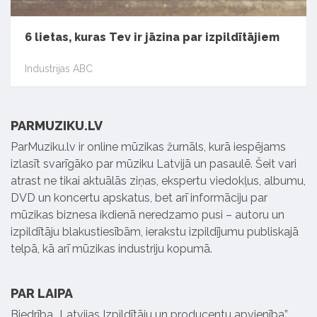
6 lietas, kuras Tev ir jāzina par izpildītājiem
Industrijas ABC
PARMUZIKU.LV
ParMuziku.lv ir online mūzikas žurnāls, kurā iespējams
izlasīt svarīgāko par mūziku Latvijā un pasaulē. Šeit vari
atrast ne tikai aktuālās ziņas, ekspertu viedokļus, albumu,
DVD un koncertu apskatus, bet arī informāciju par
mūzikas biznesa ikdienā neredzamo pusi – autoru un
izpildītāju blakustiesībām, ierakstu izpildījumu publiskajā
telpā, kā arī mūzikas industriju kopumā.
PAR LAIPA
Biedrība „Latvijas Izpildītāju un producentu apvienība”