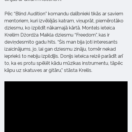
Pēc “Blind Audition” komandu dalībnieki tikās ar saviem
mentoriem, kuri izvēlējās katram, viņuprāt, piemērotāko
dziesmu, ko izpildīt nākamajā kārtā. Montels ieteica
Kreilim Džordža Maikla dziesmu “Freedom”, kas ir
deviņdesmito gadu hits. “Šis man bija ļoti interesants
izaicinājums, jo, lai gan dziesmu zināju, tomēr nekad
iepriekš to nebiju izpildījis. Donijs ieteica reizē parādīt arī
to, ka es protu spēlēt kādu mūzikas instrumentu, tāpēc
kāpu uz skatuves ar ģitāru,” stāsta Kreilis.