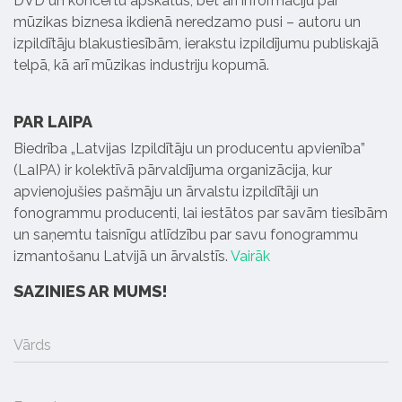
DVD un koncertu apskatus, bet arī informāciju par
mūzikas biznesa ikdienā neredzamo pusi – autoru un
izpildītāju blakustiesībām, ierakstu izpildījumu publiskajā
telpā, kā arī mūzikas industriju kopumā.
PAR LAIPA
Biedrība „Latvijas Izpildītāju un producentu apvienība”
(LaIPA) ir kolektīvā pārvaldījuma organizācija, kur
apvienojušies pašmāju un ārvalstu izpildītāji un
fonogrammu producenti, lai iestātos par savām tiesībām
un saņemtu taisnīgu atlīdzību par savu fonogrammu
izmantošanu Latvijā un ārvalstīs.
Vairāk
SAZINIES AR MUMS!
Vārds