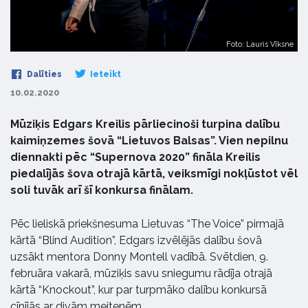
Foto: Lauris Vīksne
Dalīties
Ieteikt
10.02.2020
Mūziķis Edgars Kreilis pārliecinoši turpina dalību
kaimiņzemes šovā “Lietuvos Balsas”. Vien nepilnu
diennakti pēc “Supernova 2020” fināla Kreilis
piedalījās šova otrajā kārtā, veiksmīgi nokļūstot vēl
soli tuvāk arī šī konkursa finālam.
Pēc lieliskā priekšnesuma Lietuvas “The Voice” pirmajā
kārtā “Blind Audition”, Edgars izvēlējās dalību šovā
uzsākt mentora Donny Montell vadībā. Svētdien, 9.
februāra vakarā, mūziķis savu sniegumu rādīja otrajā
kārtā “Knockout”, kur par turpmāko dalību konkursā
cīnījās ar divām meitenēm.