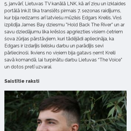
5. janvārī, Lietuvas TV kanālā LNK, kā arī ziņu un izklaides
portālā lnk.lt tika translēts pirmais 7. sezonas raidījums,
kur bija redzams arī latviešu mūziķis Edgars Kreilis. Viņš
izpildīja James Bay dziesmu ”Hold Back The River” un ar
savu dziedājumu lika krēslos apgriezties visiem četriem
šova žūrijas pārstāvjiem, kuri tādējādi apliecināja, ka
Edgars ir izdarījis lielisku darbu un parādījis sevi
pārliecinoši. Ikviens no viņiem bija gatavs ņemt Kreili
savā komandā, lai turpinātu darbu Lietuvas “The Voice”
un dotos pretī uzvarai.
Saistītie raksti