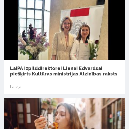
LaIPA izpilddirektorei Lienai Edvardsai
piešķirts Kultūras ministrijas Atzinības raksts
Latvijā