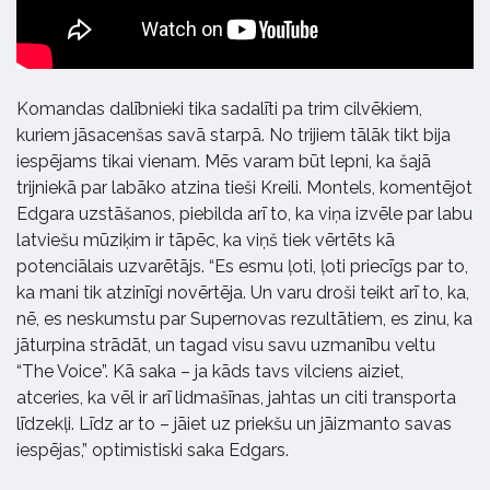
Komandas dalībnieki tika sadalīti pa trim cilvēkiem,
kuriem jāsacenšas savā starpā. No trijiem tālāk tikt bija
iespējams tikai vienam. Mēs varam būt lepni, ka šajā
trijniekā par labāko atzina tieši Kreili. Montels, komentējot
Edgara uzstāšanos, piebilda arī to, ka viņa izvēle par labu
latviešu mūziķim ir tāpēc, ka viņš tiek vērtēts kā
potenciālais uzvarētājs. “Es esmu ļoti, ļoti priecīgs par to,
ka mani tik atzinīgi novērtēja. Un varu droši teikt arī to, ka,
nē, es neskumstu par Supernovas rezultātiem, es zinu, ka
jāturpina strādāt, un tagad visu savu uzmanību veltu
“The Voice”. Kā saka – ja kāds tavs vilciens aiziet,
atceries, ka vēl ir arī lidmašīnas, jahtas un citi transporta
līdzekļi. Līdz ar to – jāiet uz priekšu un jāizmanto savas
iespējas,” optimistiski saka Edgars.