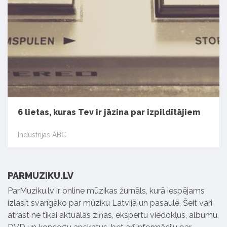
6 lietas, kuras Tev ir jāzina par izpildītājiem
Industrijas ABC
PARMUZIKU.LV
ParMuziku.lv ir online mūzikas žurnāls, kurā iespējams
izlasīt svarīgāko par mūziku Latvijā un pasaulē. Šeit vari
atrast ne tikai aktuālās ziņas, ekspertu viedokļus, albumu,