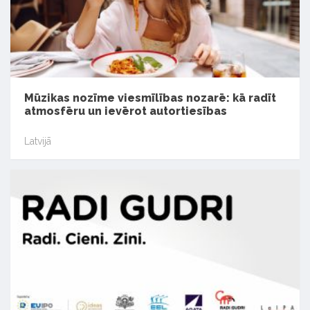
Mūzikas nozīme viesmīlības nozarē: kā radīt
atmosfēru un ievērot autortiesības
Latvijā