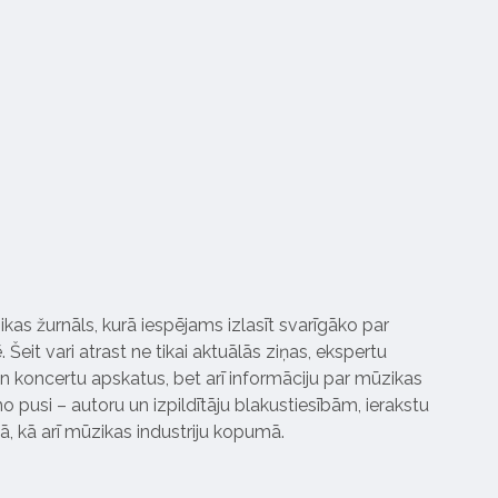
ikas žurnāls, kurā iespējams izlasīt svarīgāko par
Šeit vari atrast ne tikai aktuālās ziņas, ekspertu
 koncertu apskatus, bet arī informāciju par mūzikas
 pusi – autoru un izpildītāju blakustiesībām, ierakstu
pā, kā arī mūzikas industriju kopumā.