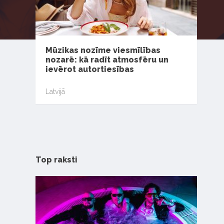
Mūzikas nozīme viesmīlības
nozarē: kā radīt atmosfēru un
ievērot autortiesības
Latvijā
Top raksti