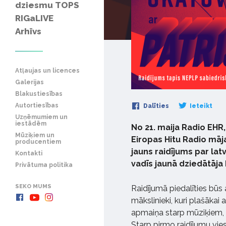
dziesmu TOPS
RIGaLIVE
Arhīvs
Atļaujas un licences
Galerijas
Blakustiesības
Autortiesības
Dalīties
Ieteikt
Uzņēmumiem un
iestādēm
No 21. maija Radio EHR,
Mūziķiem un
Eiropas Hitu Radio māj
producentiem
jauns raidījums par lat
Kontakti
vadīs jaunā dziedātāja 
Privātuma politika
SEKO MUMS
Raidījumā piedalīties būs
mākslinieki, kuri plašākai
apmaiņa starp mūziķiem, g
Starp pirmo raidījumu vi