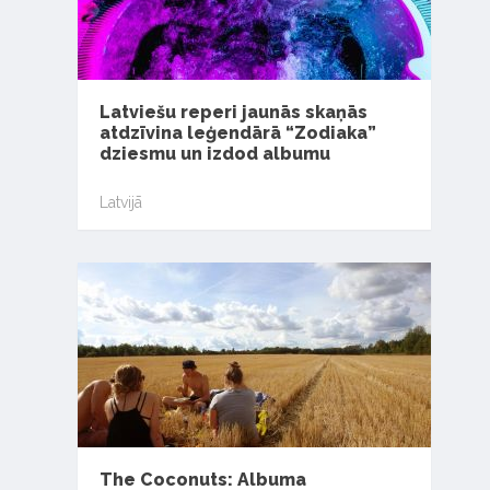
Latviešu reperi jaunās skaņās
atdzīvina leģendārā “Zodiaka”
dziesmu un izdod albumu
Latvijā
The Coconuts: Albuma