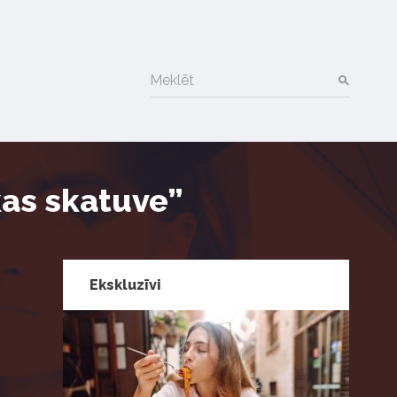
Meklēt
kas skatuve”
Ekskluzīvi