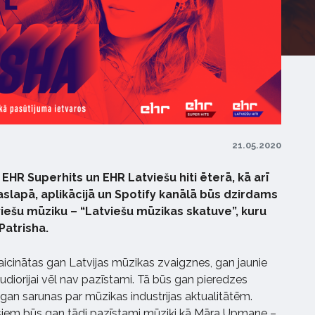
21.05.2020
 EHR Superhits un EHR Latviešu hiti ēterā, kā arī
aslapā, aplikācijā un Spotify kanālā būs dzirdams
viešu mūziku – “Latviešu mūzikas skatuve”, kuru
Patrisha.
 aicinātas gan Latvijas mūzikas zvaigznes, gan jaunie
 audiorijai vēl nav pazīstami. Tā būs gan pieredzes
an sarunas par mūzikas industrijas aktualitātēm.
esiem būs gan tādi pazīstami mūziķi kā Māra Upmane –