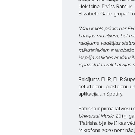
Holšteine, Ervīns Ramiņš, 
Elizabete Gaile, grupa “Torn
“Man ir liels prieks par EHR
Latvijas mūziķiem, bet man
raidījuma vadītājas statusā
māksliniekiem ir ierobežo
iespēja satikties ar klaus
iepazīstot tuvāk Latvijas 
Raidījums EHR, EHR Superh
ceturtdienu, piektdienu un
aplikācijā un Spotify.
Patrisha ir pirmā latviešu
Universal Music.
2019. ga
“Patrisha bija šeit”, kas 
Mikrofons 2020 nominācij