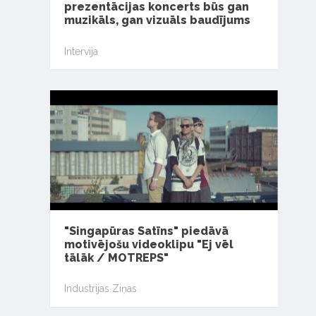
prezentācijas koncerts būs gan
muzikāls, gan vizuāls baudījums
Intervija
"Singapūras Satīns" piedāvā
motivējošu videoklipu "Ej vēl
tālāk / MOTREPS"
Industrijas Ziņas