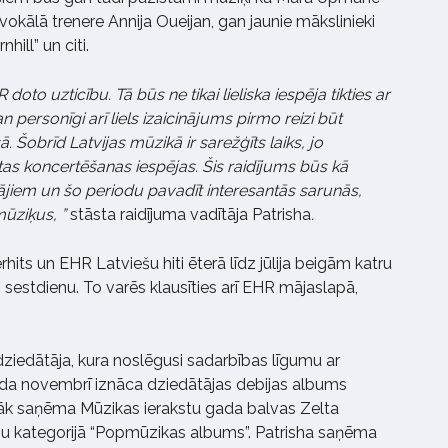
vokālā trenere Annija Oueijan, gan jaunie mākslinieki
hill” un citi.
 doto uzticību. Tā būs ne tikai lieliska iespēja tikties ar
 personīgi arī liels izaicinājums pirmo reizi būt
. Šobrīd Latvijas mūzikā ir sarežģīts laiks, jo
tas koncertēšanas iespējas. Šis raidījums būs kā
ītājiem un šo periodu pavadīt interesantās sarunās,
mūziķus, ”
stāsta raidījuma vadītāja Patrisha
.
its un EHR Latviešu hiti ēterā līdz jūlija beigām katru
 sestdienu. To varēs klausīties arī EHR mājaslapā,
 dziedātāja, kura noslēgusi sadarbības līgumu ar
da novembrī iznāca dziedātājas debijas albums
vēlāk saņēma Mūzikas ierakstu gada balvas Zelta
u kategorijā “Popmūzikas albums”. Patrisha saņēma