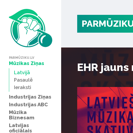
PARMŪZIKU
PARMŪZIKU.LV
Mūzikas Ziņas
EHR jauns 
Latvijā
Pasaulē
Ieraksti
Industrijas Ziņas
Industrijas ABC
Mūzika
Biznesam
Latvijas
oficiālais