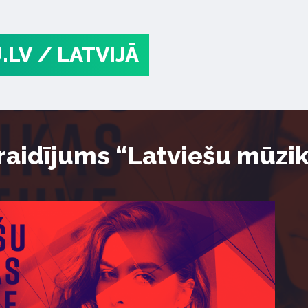
.LV
/ LATVIJĀ
raidījums “Latviešu mūzi