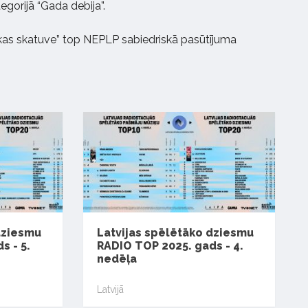
egorijā “Gada debija”.
kas skatuve” top NEPLP sabiedriskā pasūtījuma
dziesmu
Latvijas spēlētāko dziesmu
s - 5.
RADIO TOP 2025. gads - 4.
nedēļa
Latvijā