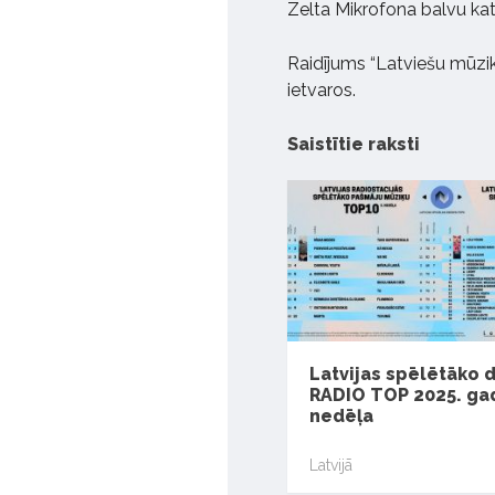
Zelta Mikrofona balvu kat
Raidījums “Latviešu mūzi
ietvaros.
Saistītie raksti
Latvijas spēlētāko 
RADIO TOP 2025. gad
nedēļa
Latvijā