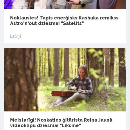
Noklausies! Tapis enerģisks Kashuka remikss
Astro'n'out dziesmai "Satelīts"
Latvijā
Meistarīgi! Noskaties ģitārista Reiņa Jaunā
videoklipu dziesmai "Līksme"