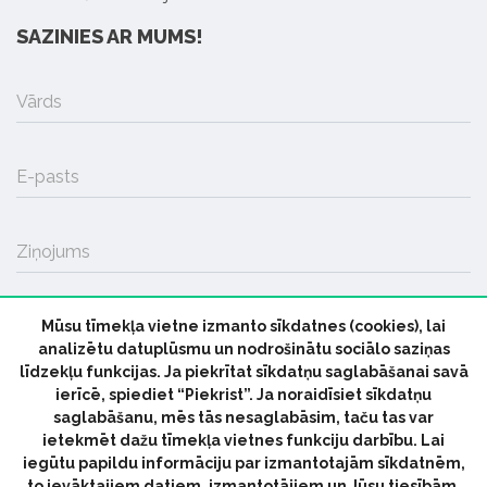
SAZINIES AR MUMS!
Vārds
E-pasts
Ziņojums
Mūsu tīmekļa vietne izmanto sīkdatnes (cookies), lai
SŪTĪT
analizētu datuplūsmu un nodrošinātu sociālo saziņas
līdzekļu funkcijas. Ja piekrītat sīkdatņu saglabāšanai savā
ierīcē, spiediet “Piekrist”. Ja noraidīsiet sīkdatņu
saglabāšanu, mēs tās nesaglabāsim, taču tas var
ietekmēt dažu tīmekļa vietnes funkciju darbību. Lai
iegūtu papildu informāciju par izmantotajām sīkdatnēm,
© 2026 parmuziku.lv, visas tiesības paturētas
to ievāktajiem datiem, izmantotājiem un Jūsu tiesībām,