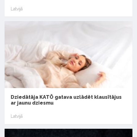
Latvijā
Dziedātāja KATŌ gatava uzlādēt klausītājus
ar jaunu dziesmu
Latvijā