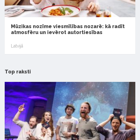
Mūzikas nozīme viesmīlības nozarē: kā radīt
atmosfēru un ievērot autortiesības
Latvijā
Top raksti