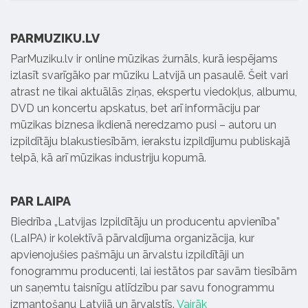
PARMUZIKU.LV
ParMuziku.lv ir online mūzikas žurnāls, kurā iespējams
izlasīt svarīgāko par mūziku Latvijā un pasaulē. Šeit vari
atrast ne tikai aktuālās ziņas, ekspertu viedokļus, albumu,
DVD un koncertu apskatus, bet arī informāciju par
mūzikas biznesa ikdienā neredzamo pusi – autoru un
izpildītāju blakustiesībām, ierakstu izpildījumu publiskajā
telpā, kā arī mūzikas industriju kopumā.
PAR LAIPA
Biedrība „Latvijas Izpildītāju un producentu apvienība”
(LaIPA) ir kolektīvā pārvaldījuma organizācija, kur
apvienojušies pašmāju un ārvalstu izpildītāji un
fonogrammu producenti, lai iestātos par savām tiesībām
un saņemtu taisnīgu atlīdzību par savu fonogrammu
izmantošanu Latvijā un ārvalstīs.
Vairāk