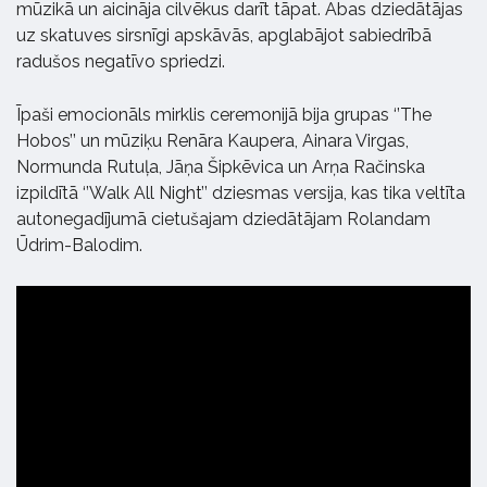
mūzikā un aicināja cilvēkus darīt tāpat. Abas dziedātājas
uz skatuves sirsnīgi apskāvās, apglabājot sabiedrībā
radušos negatīvo spriedzi.
Īpaši emocionāls mirklis ceremonijā bija grupas ‘’The
Hobos’’ un mūziķu Renāra Kaupera, Ainara Virgas,
Normunda Rutuļa, Jāņa Šipkēvica un Arņa Račinska
izpildītā ‘’Walk All Night’’ dziesmas versija, kas tika veltīta
autonegadījumā cietušajam dziedātājam Rolandam
Ūdrim-Balodim.