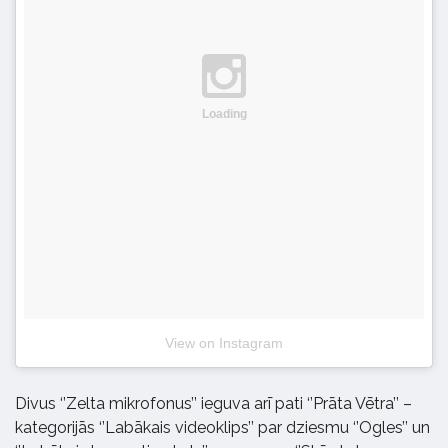
Loading
View on Instagram
Divus ‘’Zelta mikrofonus’’ ieguva arī pati ‘’Prāta Vētra’’ –
kategorijās ‘’Labākais videoklips’’ par dziesmu ‘’Ogles’’ un