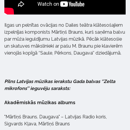
Ilgas un pelnītas ovācijas no Dailes teātra klātesošajiem
izpelnījas komponists Mārtiņš Brauns, kurš saņēma balvu
par mūža ieguldījumu Latvijas mūzikā. Pēcāk klātesošie
un skatuves mākslinieki ar pašu M. Braunu pie klavierēm
vienojās kopīgā ‘’Saule, Pērkons, Daugava’’ dziedājumā.
Pilns Latvijas mūzikas ierakstu Gada balvas ‘’Zelta
mikrofons’’ ieguvēju saraksts:
Akadēmiskās mūzikas albums
"Mārtiņš Brauns. Daugava" – Latvijas Radio koris,
Sigvards Kļava, Mārtiņš Brauns