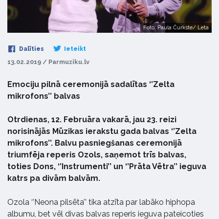
Foto: Paula Čurkste/ Leta
Dalīties
Ieteikt
13.02.2019 / Parmuziku.lv
Emociju pilnā ceremonijā sadalītas ‘’Zelta
mikrofons’’ balvas
Otrdienas, 12. Februāra vakarā, jau 23. reizi
norisinājās Mūzikas ierakstu gada balvas ‘’Zelta
mikrofons’’. Balvu pasniegšanas ceremonijā
triumfēja reperis Ozols, saņemot trīs balvas,
toties Dons, ‘’Instrumenti’’ un ‘’Prāta Vētra’’ ieguva
katrs pa divām balvām.
Ozola ‘’Neona pilsēta’’ tika atzīta par labāko hiphopa
albumu, bet vēl divas balvas reperis ieguva pateicoties