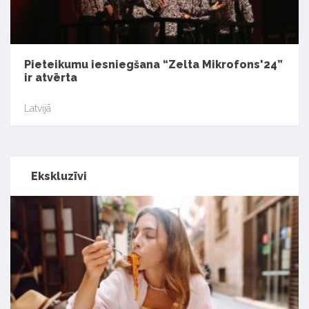
Pieteikumu iesniegšana “Zelta Mikrofons'24”
ir atvērta
Latvijā
Ekskluzīvi