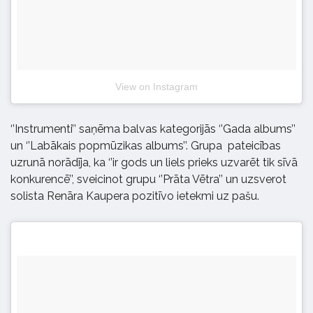
View on Instagram
‘’Instrumenti’’ saņēma balvas kategorijās ‘’Gada albums’’
un ‘’Labākais popmūzikas albums’’. Grupa pateicības
uzrunā norādīja, ka ‘’ir gods un liels prieks uzvarēt tik sīvā
konkurencē’’, sveicinot grupu ‘’Prāta Vētra’’ un uzsverot
solista Renāra Kaupera pozitīvo ietekmi uz pašu.