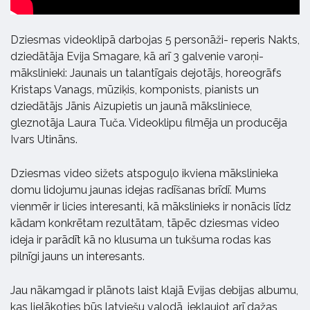
Dziesmas videoklipā darbojas 5 personāži- reperis Nakts,
dziedātāja Evija Smagare, kā arī 3 galvenie varoņi-
mākslinieki: Jaunais un talantīgais dejotājs, horeogrāfs
Kristaps Vanags, mūziķis, komponists, pianists un
dziedātājs Jānis Aizupietis un jaunā māksliniece,
gleznotāja Laura Tuča. Videoklipu filmēja un producēja
Ivars Utināns.
Dziesmas video sižets atspoguļo ikviena mākslinieka
domu lidojumu jaunas idejas radīšanas brīdī. Mums
vienmēr ir licies interesanti, kā mākslinieks ir nonācis līdz
kādam konkrētam rezultātam, tāpēc dziesmas video
ideja ir parādīt kā no klusuma un tukšuma rodas kas
pilnīgi jauns un interesants.
Jau nākamgad ir plānots laist klajā Evijas debijas albumu,
kas lielākoties būs latviešu valodā, iekļaujot arī dažas