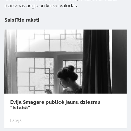
dziesmas angļu un krievu valodās.
Saistītie raksti
Evija Smagare publicē jaunu dziesmu
“Istabā”
Latvijā