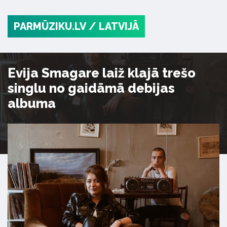
PARMŪZIKU.LV
/ LATVIJĀ
Evija Smagare laiž klajā trešo
singlu no gaidāmā debijas
albuma