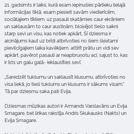
21. gadsimts ir laiks, kurā esam iepinušies pārlieku lielajā
informācijas tīklā, esam piesieti savām viedierīcēm,
sociālajiem tīkliem, uz pasauli skatāmies caur ekrāniem
un saklausām to caur austiņām, bloķējot tiešo saikni
starp sevi un visu, kas notiek apkārt. Šī dziesma ir
aicinājums kaut uz brīdi atbrīvoties no šiem šķietami
pievilcīgajiem laika kavēkļiem, attīrīt prātu un vidi sev
apkārt, pavērot pasauli ar neapbruņotu aci, sajust to, kas
ir īsts un galu galā- ieklausīties sevī.
„Saredzēt tukšumu un saklausīt klusumu, atbrīvoties no
visa liekā, jo tieši tukšums un klusums ir sākums visam.”
Tā par dziesmu saka pati Evija.
Dziesmas mūzikas autori ir Armands Varslavāns un Evija
Smagare, bet lirikas rakstīja Andris Skukausks (Nakts) un
Evija Smagare.