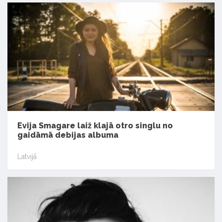
Evija Smagare laiž klajā otro singlu no
gaidāmā debijas albuma
Latvijā