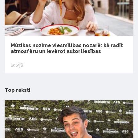
Mūzikas nozīme viesmīlības nozarē: kā radīt
atmosfēru un ievērot autortiesības
Latvijā
Top raksti