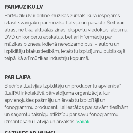
PARMUZIKU.LV
ParMuziku.lv ir online mūzikas žurnāls, kurā iespējams
izlasīt svarīgāko par mūziku Latvijā un pasaulē. Šeit vari
atrast ne tikai aktuālās ziņas, ekspertu viedokļus, albumu,
DVD un koncertu apskatus, bet arī informāciju par
mūzikas biznesa ikdienā neredzamo pusi – autoru un
izpildītāju blakustiesībām, ierakstu izpildījumu publiskajā
telpā, kā arī mūzikas industriju kopumā.
PAR LAIPA
Biedrība „Latvijas Izpildītāju un producentu apvienība”
(LaIPA) ir kolektīvā pārvaldījuma organizācija, kur
apvienojušies pašmāju un ārvalstu izpildītāji un
fonogrammu producenti, lai iestātos par savām tiesībām
un saņemtu taisnīgu atlīdzību par savu fonogrammu
izmantošanu Latvijā un ārvalstīs.
Vairāk