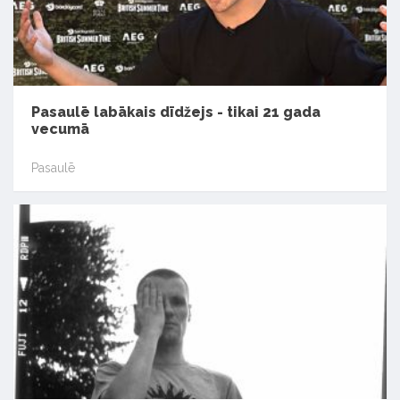
Pasaulē labākais dīdžejs - tikai 21 gada
vecumā
Pasaulē