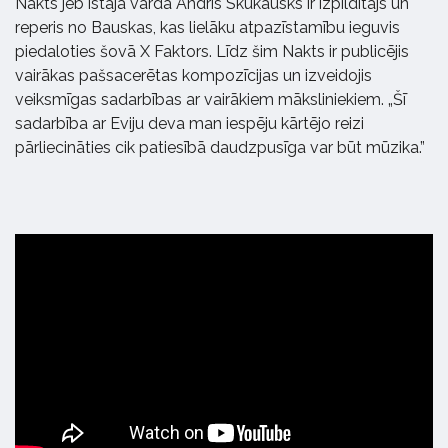
Nakts jeb īstajā vārdā Andris Skukausks ir izpildītājs un
reperis no Bauskas, kas lielāku atpazīstamību ieguvis
piedaloties šovā X Faktors. Līdz šim Nakts ir publicējis
vairākas pašsacerētas kompozīcijas un izveidojis
veiksmīgas sadarbības ar vairākiem māksliniekiem. „Šī
sadarbība ar Eviju deva man iespēju kārtējo reizi
pārliecināties cik patiesībā daudzpusīga var būt mūzika.”