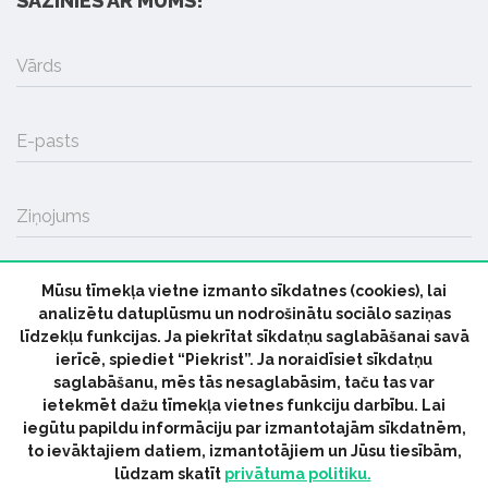
SAZINIES AR MUMS!
Vārds
E-pasts
Ziņojums
Mūsu tīmekļa vietne izmanto sīkdatnes (cookies), lai
SŪTĪT
analizētu datuplūsmu un nodrošinātu sociālo saziņas
līdzekļu funkcijas. Ja piekrītat sīkdatņu saglabāšanai savā
ierīcē, spiediet “Piekrist”. Ja noraidīsiet sīkdatņu
saglabāšanu, mēs tās nesaglabāsim, taču tas var
ietekmēt dažu tīmekļa vietnes funkciju darbību. Lai
iegūtu papildu informāciju par izmantotajām sīkdatnēm,
© 2026 parmuziku.lv, visas tiesības paturētas
to ievāktajiem datiem, izmantotājiem un Jūsu tiesībām,
lūdzam skatīt
privātuma politiku.
RSS:
ParMuziku.lv
Mūzikas Ziņas
Industrijas Ziņas