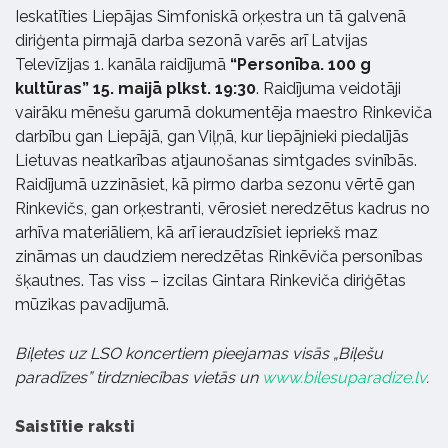
Ieskatīties Liepājas Simfoniskā orķestra un tā galvenā
diriģenta pirmajā darba sezonā varēs arī Latvijas
Televīzijas 1. kanāla raidījumā
“Personība. 100 g
kultūras” 15. maijā plkst. 19:30
. Raidījuma veidotāji
vairāku mēnešu garumā dokumentēja maestro Rinkeviča
darbību gan Liepājā, gan Viļņā, kur liepājnieki piedalījās
Lietuvas neatkarības atjaunošanas simtgades svinībās.
Raidījumā uzzināsiet, kā pirmo darba sezonu vērtē gan
Rinkevičs, gan orķestranti, vērosiet neredzētus kadrus no
arhīva materiāliem, kā arī ieraudzīsiet iepriekš maz
zināmas un daudziem neredzētas Rinkēviča personības
šķautnes. Tas viss – izcilas Gintara Rinkeviča diriģētas
mūzikas pavadījumā.
Biļetes uz LSO koncertiem pieejamas visās „Biļešu
paradīzes” tirdzniecības vietās un
www.bilesuparadize.lv
.
Saistītie raksti