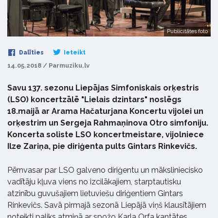
Publicitātes foto
Dalīties
Ieteikt
14.05.2018 / Parmuziku.lv
Savu 137. sezonu Liepājas Simfoniskais orķestris
(LSO) koncertzālē "Lielais dzintars" noslēgs
18.maijā ar Arama Hačaturjana Koncertu vijolei un
orķestrim un Sergeja Rahmaņinova Otro simfoniju.
Koncerta soliste LSO koncertmeistare, vijolniece
Ilze Zariņa, pie diriģenta pults Gintars Rinkevičs.
Pērnvasar par LSO galveno diriģentu un māksliniecisko
vadītāju kļuva viens no izcilākajiem, starptautisku
atzinību guvušajiem lietuviešu diriģentiem Gintars
Rinkevičs. Savā pirmajā sezonā Liepājā viņš klausītājiem
noteikti paliks atmiņā ar spožo Karla Orfa kantātes