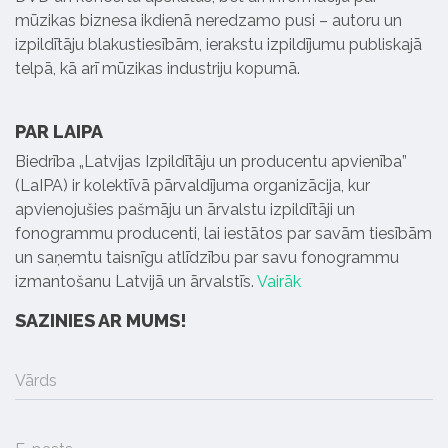
mūzikas biznesa ikdienā neredzamo pusi – autoru un
izpildītāju blakustiesībām, ierakstu izpildījumu publiskajā
telpā, kā arī mūzikas industriju kopumā.
PAR LAIPA
Biedrība „Latvijas Izpildītāju un producentu apvienība”
(LaIPA) ir kolektīvā pārvaldījuma organizācija, kur
apvienojušies pašmāju un ārvalstu izpildītāji un
fonogrammu producenti, lai iestātos par savām tiesībām
un saņemtu taisnīgu atlīdzību par savu fonogrammu
izmantošanu Latvijā un ārvalstīs.
Vairāk
SAZINIES AR MUMS!
Vārds