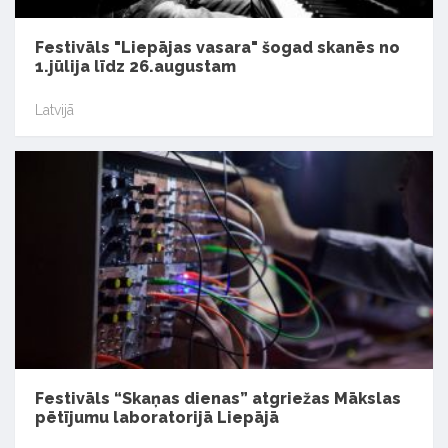
Festivāls "Liepājas vasara" šogad skanēs no
1.jūlija līdz 26.augustam
Latvijā
Festivāls “Skaņas dienas” atgriežas Mākslas
pētījumu laboratorijā Liepājā