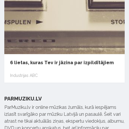
6 lietas, kuras Tev ir jāzina par izpildītājiem
Industrijas ABC
PARMUZIKU.LV
ParMuziku.lv ir online mūzikas žurnāls, kurā iespējams
izlasīt svarīgāko par mūziku Latvijā un pasaulē. Šeit vari
atrast ne tikai aktuālās ziņas, ekspertu viedokļus, albumu,
DVD un koncertu apskatus, bet arī informāciju par