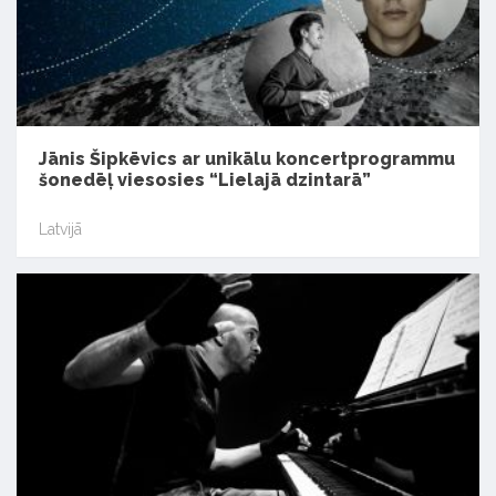
Jānis Šipkēvics ar unikālu koncertprogrammu
šonedēļ viesosies “Lielajā dzintarā”
Latvijā