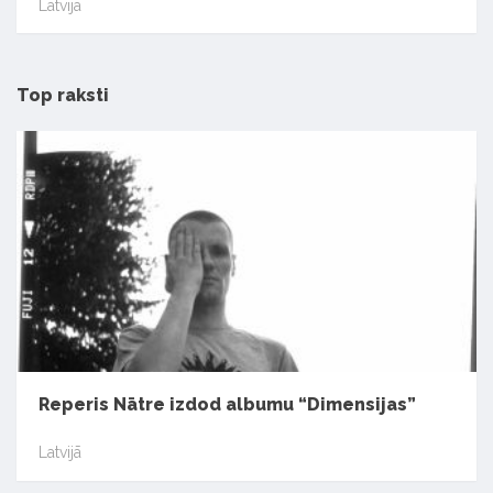
Latvijā
Top raksti
Reperis Nātre izdod albumu “Dimensijas”
Latvijā