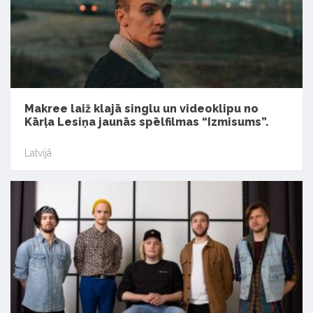
Makree laiž klajā singlu un videoklipu no
Kārļa Lesiņa jaunās spēlfilmas “Izmisums”.
Latvijā