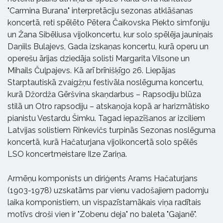
"Carmina Burana" interpretāciju sezonas atklāšanas
koncertā, reti spēlēto Pētera Čaikovska Piekto simfoniju
un Žana Sibēliusa vijolkoncertu, kur solo spēlēja jauniņais
Daņiils Bulajevs, Gada izskaņas koncertu, kurā operu un
operešu ārijas dziedāja solisti Margarita Vilsone un
Mihails Čuļpajevs. Kā arī brīnišķīgo 26. Liepājas
Starptautiskā zvaigžņu festivāla noslēguma koncertu,
kurā Džordža Gēršvina skaņdarbus – Rapsodiju blūza
stilā un Otro rapsodiju – atskaņoja kopā ar harizmātisko
pianistu Vestardu Šimku. Tagad iepazīšanos ar izciliem
Latvijas solistiem Rinkevičs turpinās Sezonas noslēguma
koncertā, kurā Hačaturjana vijolkoncertā solo spēlēs
LSO koncertmeistare Ilze Zariņa.
Armēņu komponists un diriģents Arams Hačaturjans
(1903-1978) uzskatāms par vienu vadošajiem padomju
laika komponistiem, un vispazīstamākais viņa radītais
motīvs droši vien ir "Zobenu deja" no baleta "Gajanē".