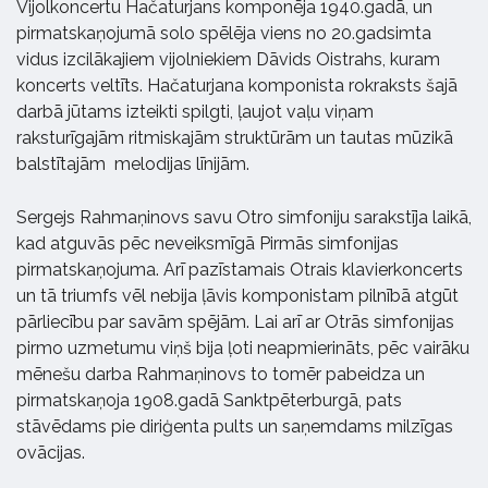
Vijolkoncertu Hačaturjans komponēja 1940.gadā, un
pirmatskaņojumā solo spēlēja viens no 20.gadsimta
vidus izcilākajiem vijolniekiem Dāvids Oistrahs, kuram
koncerts veltīts. Hačaturjana komponista rokraksts šajā
darbā jūtams izteikti spilgti, ļaujot vaļu viņam
raksturīgajām ritmiskajām struktūrām un tautas mūzikā
balstītajām melodijas līnijām.
Sergejs Rahmaņinovs savu Otro simfoniju sarakstīja laikā,
kad atguvās pēc neveiksmīgā Pirmās simfonijas
pirmatskaņojuma. Arī pazīstamais Otrais klavierkoncerts
un tā triumfs vēl nebija ļāvis komponistam pilnībā atgūt
pārliecību par savām spējām. Lai arī ar Otrās simfonijas
pirmo uzmetumu viņš bija ļoti neapmierināts, pēc vairāku
mēnešu darba Rahmaņinovs to tomēr pabeidza un
pirmatskaņoja 1908.gadā Sanktpēterburgā, pats
stāvēdams pie diriģenta pults un saņemdams milzīgas
ovācijas.