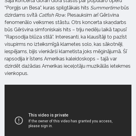
Šajā koncertā Goran Gora stāstīs par populāro operu
“Porgijs un Besa”, kuras spilgtākais hits
Summertime
būs
dzirdams svītā
Catfish Row
. Piesauksim arī Gēršvina
fenomenālo veiksmes stāstu. Otrs koncerta skaņdarbs
būs Gēršvina simfoniskais hits – triju nedēļu laikā tapusī
“Rapsodija blūza stilā”. Interesanti, ka klausītāji to pazīst
visupirms no izteiksmīgā klarnetes solo, kas sākotnēji,
iespējams, bijis vienkārši klarnetista joks mēģinājumā. Šī
rapsodija ir īstens Amerikas kaleidoskops – tajā var
dzirdēt dažādas Amerikas ieceļotāju muzikālās ietekmes
vienkopus.