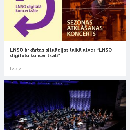
LNSO ārkārtas situācijas laikā atver “LNSO
digitālo koncertzāli”
Latvijā