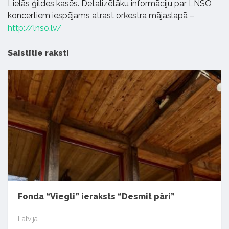
Lielās ģildes kasēs. Detalizētāku informāciju par LNSO
koncertiem iespējams atrast orķestra mājaslapā –
http://lnso.lv/
Saistītie raksti
Fonda “Viegli” ieraksts “Desmit pāri”
Latvijā