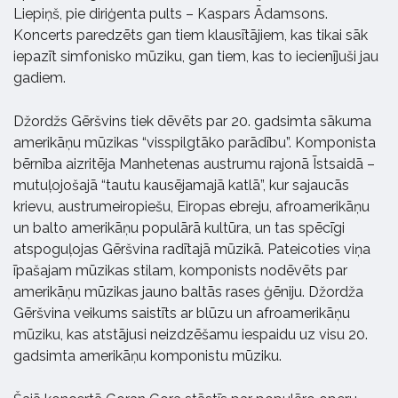
Liepiņš, pie diriģenta pults – Kaspars Ādamsons.
Koncerts paredzēts gan tiem klausītājiem, kas tikai sāk
iepazīt simfonisko mūziku, gan tiem, kas to iecienījuši jau
gadiem.
Džordžs Gēršvins tiek dēvēts par 20. gadsimta sākuma
amerikāņu mūzikas “visspilgtāko parādību”. Komponista
bērnība aizritēja Manhetenas austrumu rajonā Īstsaidā –
mutuļojošajā “tautu kausējamajā katlā”, kur sajaucās
krievu, austrumeiropiešu, Eiropas ebreju, afroamerikāņu
un balto amerikāņu populārā kultūra, un tas spēcīgi
atspoguļojas Gēršvina radītajā mūzikā. Pateicoties viņa
īpašajam mūzikas stilam, komponists nodēvēts par
amerikāņu mūzikas jauno baltās rases ģēniju. Džordža
Gēršvina veikums saistīts ar blūzu un afroamerikāņu
mūziku, kas atstājusi neizdzēšamu iespaidu uz visu 20.
gadsimta amerikāņu komponistu mūziku.