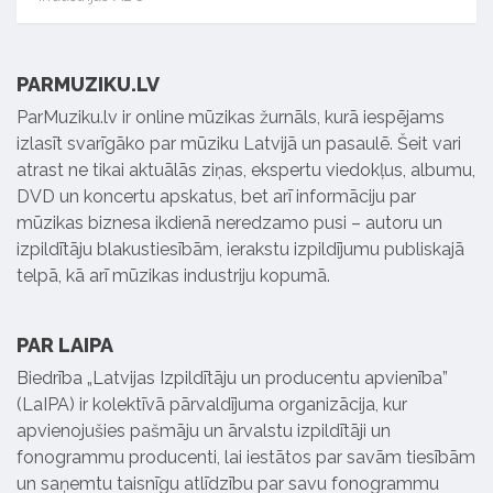
PARMUZIKU.LV
ParMuziku.lv ir online mūzikas žurnāls, kurā iespējams
izlasīt svarīgāko par mūziku Latvijā un pasaulē. Šeit vari
atrast ne tikai aktuālās ziņas, ekspertu viedokļus, albumu,
DVD un koncertu apskatus, bet arī informāciju par
mūzikas biznesa ikdienā neredzamo pusi – autoru un
izpildītāju blakustiesībām, ierakstu izpildījumu publiskajā
telpā, kā arī mūzikas industriju kopumā.
PAR LAIPA
Biedrība „Latvijas Izpildītāju un producentu apvienība”
(LaIPA) ir kolektīvā pārvaldījuma organizācija, kur
apvienojušies pašmāju un ārvalstu izpildītāji un
fonogrammu producenti, lai iestātos par savām tiesībām
un saņemtu taisnīgu atlīdzību par savu fonogrammu