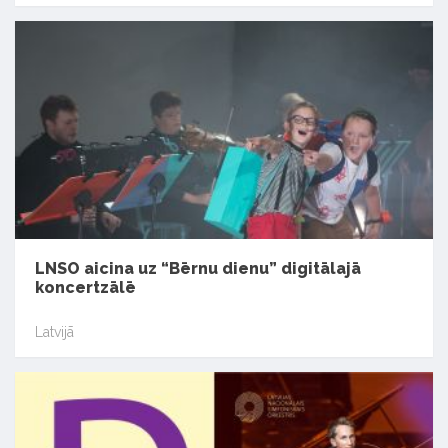
LNSO aicina uz “Bērnu dienu” digitālajā
koncertzālē
Latvijā