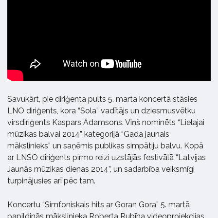
Savukārt, pie diriģenta pults 5. marta koncertā stāsies
LNO diriģents, kora “Sola” vadītājs un dziesmusvētku
virsdiriģents Kaspars Ādamsons. Viņš nominēts “Lielajai
mūzikas balvai 2014” kategorijā “Gada jaunais
mākslinieks” un saņēmis publikas simpātiju balvu. Kopā
ar LNSO diriģents pirmo reizi uzstājās festivālā “Latvijas
Jaunās mūzikas dienas 2014”, un sadarbība veiksmīgi
turpinājusies arī pēc tam.
Koncertu “Simfoniskais hits ar Goran Gora” 5. martā
papildinās mākslinieka Roberta Rubīna videoprojekcijas