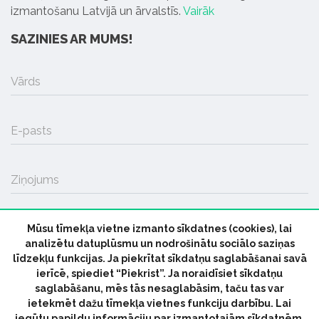
izmantošanu Latvijā un ārvalstīs.
Vairāk
SAZINIES AR MUMS!
Vārds
E-pasts
Ziņojums
Mūsu tīmekļa vietne izmanto sīkdatnes (cookies), lai
SŪTĪT
analizētu datuplūsmu un nodrošinātu sociālo saziņas
līdzekļu funkcijas. Ja piekrītat sīkdatņu saglabāšanai savā
ierīcē, spiediet “Piekrist”. Ja noraidīsiet sīkdatņu
saglabāšanu, mēs tās nesaglabāsim, taču tas var
ietekmēt dažu tīmekļa vietnes funkciju darbību. Lai
iegūtu papildu informāciju par izmantotajām sīkdatnēm,