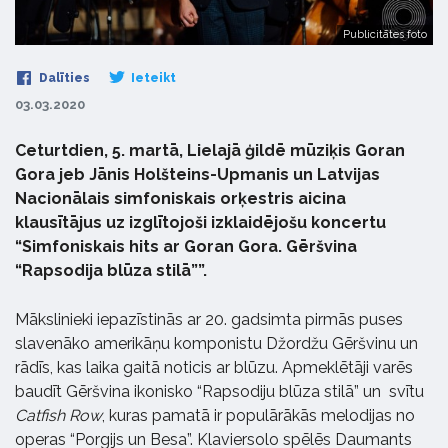
Publicitātes foto
Dalīties
Ieteikt
03.03.2020
Ceturtdien, 5. martā, Lielajā ģildē mūziķis Goran
Gora jeb Jānis Holšteins-Upmanis un Latvijas
Nacionālais simfoniskais orķestris aicina
klausītājus uz izglītojoši izklaidējošu koncertu
“Simfoniskais hits ar Goran Gora. Gēršvina
“Rapsodija blūza stilā””.
Mākslinieki iepazīstinās ar 20. gadsimta pirmās puses
slavenāko amerikāņu komponistu Džordžu Gēršvinu un
rādīs, kas laika gaitā noticis ar blūzu. Apmeklētāji varēs
baudīt Gēršvina ikonisko “Rapsodiju blūza stilā” un svītu
Catfish Row
, kuras pamatā ir populārākās melodijas no
operas “Porgijs un Besa”. Klaviersolo spēlēs Daumants