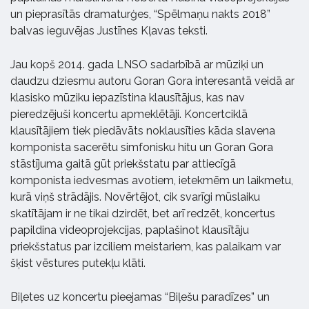
un pieprasītās dramaturģes, “Spēlmaņu nakts 2018”
balvas ieguvējas Justīnes Kļavas teksti.
Jau kopš 2014. gada LNSO sadarbībā ar mūziķi un
daudzu dziesmu autoru Goran Gora interesantā veidā ar
klasisko mūziku iepazīstina klausītājus, kas nav
pieredzējuši koncertu apmeklētāji. Koncertciklā
klausītājiem tiek piedāvāts noklausīties kāda slavena
komponista sacerētu simfonisku hitu un Goran Gora
stāstījuma gaitā gūt priekšstatu par attiecīgā
komponista iedvesmas avotiem, ietekmēm un laikmetu,
kurā viņš strādājis. Novērtējot, cik svarīgi mūslaiku
skatītājam ir ne tikai dzirdēt, bet arī redzēt, koncertus
papildina videoprojekcijas, paplašinot klausītāju
priekšstatus par izciliem meistariem, kas palaikam var
šķist vēstures putekļu klāti.
Biļetes uz koncertu pieejamas “Biļešu paradīzes” un