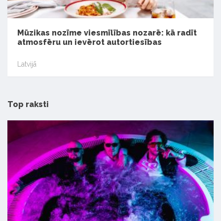
Mūzikas nozīme viesmīlības nozarē: kā radīt
atmosfēru un ievērot autortiesības
Latvijā
Top raksti