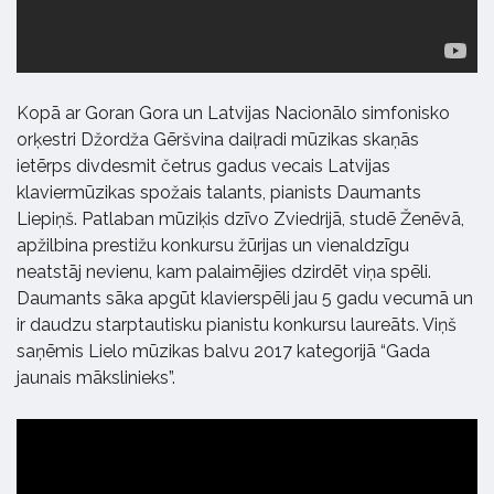
Kopā ar Goran Gora un Latvijas Nacionālo simfonisko
orķestri Džordža Gēršvina daiļradi mūzikas skaņās
ietērps divdesmit četrus gadus vecais Latvijas
klaviermūzikas spožais talants, pianists Daumants
Liepiņš. Patlaban mūziķis dzīvo Zviedrijā, studē Ženēvā,
apžilbina prestižu konkursu žūrijas un vienaldzīgu
neatstāj nevienu, kam palaimējies dzirdēt viņa spēli.
Daumants sāka apgūt klavierspēli jau 5 gadu vecumā un
ir daudzu starptautisku pianistu konkursu laureāts. Viņš
saņēmis Lielo mūzikas balvu 2017 kategorijā “Gada
jaunais mākslinieks”.