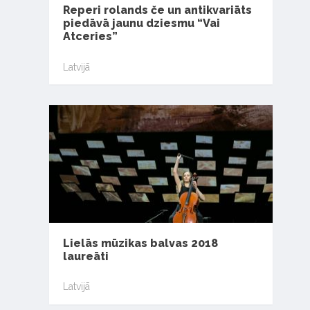
Reperi rolands če un antikvariāts
piedāvā jaunu dziesmu “Vai
Atceries”
Latvijā
Lielās mūzikas balvas 2018
laureāti
Latvijā