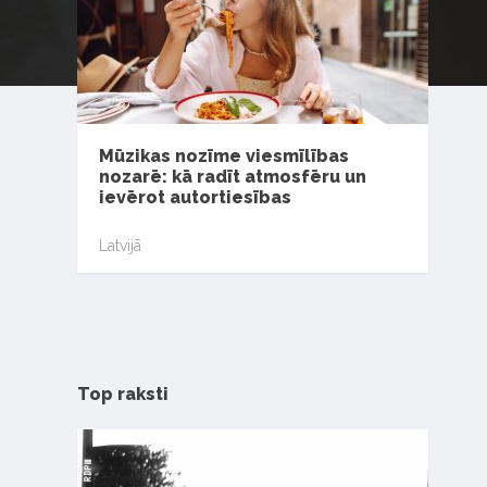
Mūzikas nozīme viesmīlības
nozarē: kā radīt atmosfēru un
ievērot autortiesības
Latvijā
Top raksti