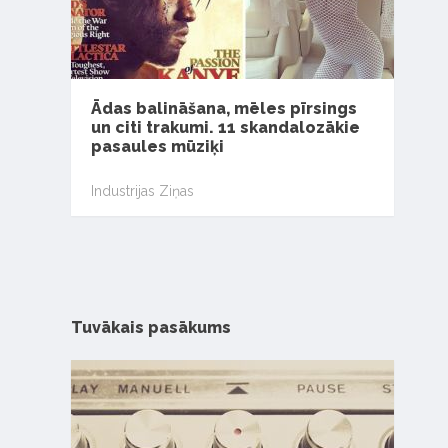
Ādas balināšana, mēles pīrsings
un citi trakumi. 11 skandalozākie
pasaules mūziķi
Industrijas Ziņas
Tuvākais pasākums