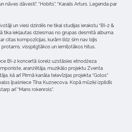
 un nāves dāvesti”, “Hobits”, “Karalis Arturs. Leģenda par
otāji un viesi dzirdēs ne tikai studijas ierakstu “BI-2 &
kurā tika iekļautas dziesmas no grupas desmitā albuma
ar citas kompozīcijas, kurām līdz šim nav bijis
, protams, visspilgtākos un iemīļotākos hitus.
iece BI-2 koncertā šoreiz uzstāsies etnodžeza
komponiste, aranžētāja, muzikālo projektu Zventa
ja, kā arī Pirmā kanāla televīzijas projekta “Golos”
 balss īpašniece Tīna Kuzņecova. Kopā mūziķi izpildīs
tarp arī “Mans rokenrols”.