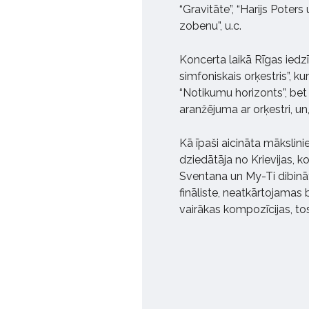
“Gravitāte”, “Harijs Poters
zobenu”, u.c.
Koncerta laikā Rīgas iedzīv
simfoniskais orķestris”, 
“Notikumu horizonts”, bet 
aranžējuma ar orķestri, un
Kā īpaši aicināta mākslin
dziedātāja no Krievijas, 
Sventana un My-Ti dibinātā
fināliste, neatkārtojamas
vairākas kompozīcijas, tos