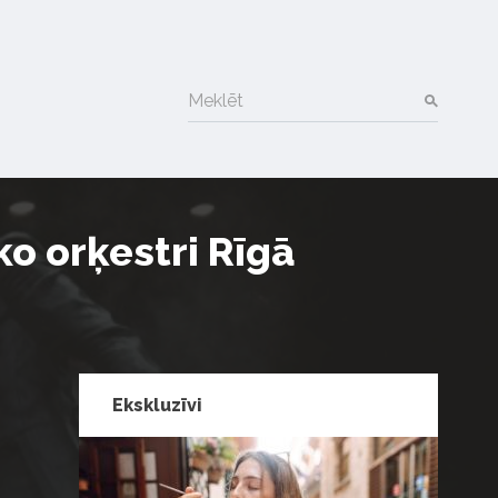
Meklēt
ko orķestri Rīgā
Ekskluzīvi