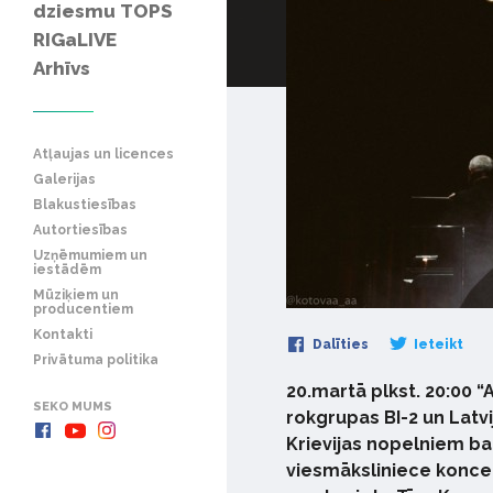
dziesmu TOPS
RIGaLIVE
Arhīvs
Atļaujas un licences
Galerijas
Blakustiesības
Autortiesības
Uzņēmumiem un
iestādēm
Mūziķiem un
producentiem
Kontakti
Dalīties
Ieteikt
Privātuma politika
20.martā plkst. 20:00 “
SEKO MUMS
rokgrupas BI-2 un Latvi
Krievijas nopelniem ba
viesmāksliniece koncer