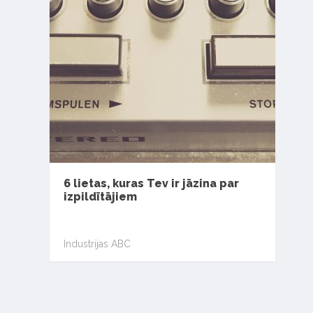
6 lietas, kuras Tev ir jāzina par
izpildītājiem
Industrijas ABC