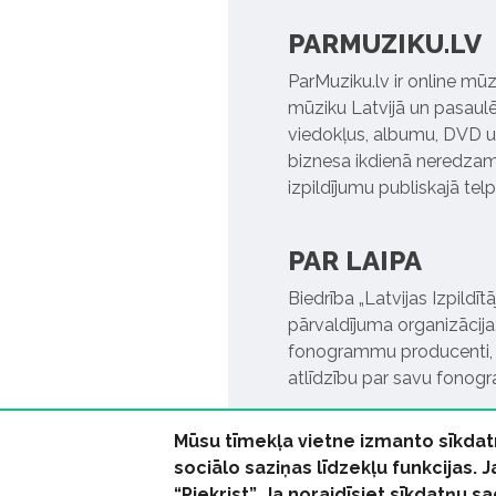
PARMUZIKU.LV
ParMuziku.lv ir online mūz
mūziku Latvijā un pasaulē. 
viedokļus, albumu, DVD un
biznesa ikdienā neredzamo
izpildījumu publiskajā tel
PAR LAIPA
Biedrība „Latvijas Izpildī
pārvaldījuma organizācija,
fonogrammu producenti, l
atlīdzību par savu fonog
Mūsu tīmekļa vietne izmanto sīkdat
sociālo saziņas līdzekļu funkcijas. 
“Piekrist”. Ja noraidīsiet sīkdatņu