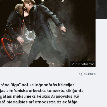
Publicitātes foto
15.01.2020
Arēna Rīga” notiks leģendārās Krievijas
jas simfoniskā orķestra koncerts, diriģents
gātais mākslinieks Fēlikss Aranovskis. Kā
tā piedalīsies arī etnodžeza dziedātāja,