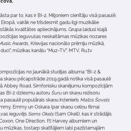
ecova.
ta par to, kas ir BI-2. Miljoniem cienītāju visā pasaulē,
Eiropā, vairāk ne trīsdesmit gadu ilgi muzikālie
stākās kvalitātes apliecinājums. Grupa laidusi klajā
pozīcijas ieguvušas neskaitāmas mūzikas nozares
usic Awards, Krievijas nacionālo prēmiju mūzikā,
 duci”, mūzikas kanālu “Muz-TV”, MTV, Ru.tv
kompozīcijas no jaunākā studijas albuma “BI-2 &
kura skaņu pēcapstrāde 2019.gadā notika visā pasaulē
jā Abbey Road. Simfonisku skanējumu kompozīcijām
pas BI-2 dziesmu autoru
Šuru
un skaņu režisoru
a pasaulē populārais skaņu inženieris
Mailzs Šovels
rammy, Emmy un Oskara (par skaņu celiņu filmai
lvas ieguvējs
Sems Okels
(Sam Okell), kas ir strādājis
Coxon, One Direction, PJ Harvey albumiem un
lu mūzikas, tostarp skatītājiem labi pazīstamajām