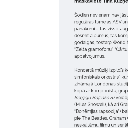
maskaviete Tīna Kuzņ
Šodien nevienam nav jāstās
regulāras turnejas ASV un 
panākumi – tas viss ir aug
desmit albumus, tās kom
godalgas, tostarp World M
“Zelta gramofonu”, “Čārtu
apbalvojumus.
Koncertā mūziķi izpildīs 
simfoniskais orķestris”, 
zināmajā Londonas studi
kopā ar komponistu, gru
Sergeju Boļšakovu
veidoj
(Miles Showell), kā arī G
“Bohēmijas rapsodija”) ba
pie The Beatles, Graham 
neskaitāmu filmu un seriā