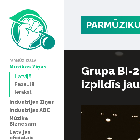
PARMŪZIKU
PARMŪZIKU.LV
Mūzikas Ziņas
Grupa BI-2
Latvijā
izpildīs ja
Pasaulē
Ieraksti
Industrijas Ziņas
Industrijas ABC
Mūzika
Biznesam
Latvijas
oficiālais