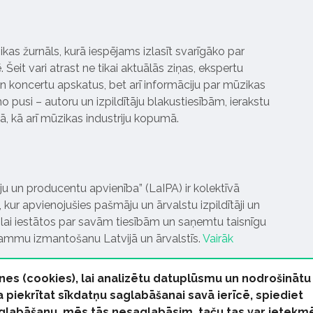
ikas žurnāls, kurā iespējams izlasīt svarīgāko par
Šeit vari atrast ne tikai aktuālās ziņas, ekspertu
 koncertu apskatus, bet arī informāciju par mūzikas
 pusi – autoru un izpildītāju blakustiesībām, ierakstu
pā, kā arī mūzikas industriju kopumā.
tāju un producentu apvienība” (LaIPA) ir kolektīvā
 kur apvienojušies pašmāju un ārvalstu izpildītāji un
ai iestātos par savām tiesībām un saņemtu taisnīgu
rammu izmantošanu Latvijā un ārvalstīs.
Vairāk
nes (cookies), lai analizētu datuplūsmu un nodrošinātu
Ja piekrītat sīkdatņu saglabāšanai savā ierīcē, spiediet
 saglabāšanu, mēs tās nesaglabāsim, taču tas var ietekm