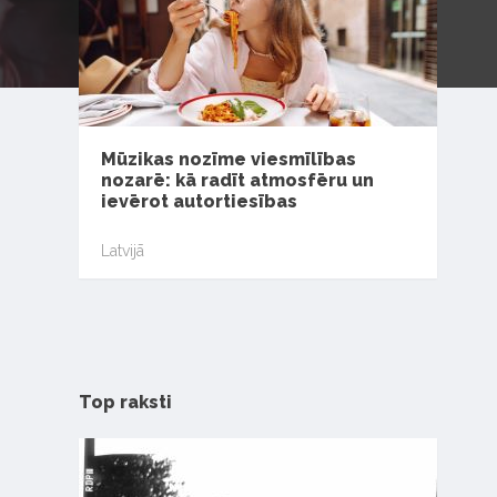
Mūzikas nozīme viesmīlības
nozarē: kā radīt atmosfēru un
ievērot autortiesības
Latvijā
Top raksti