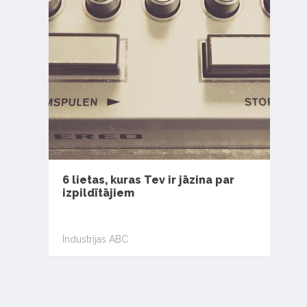
6 lietas, kuras Tev ir jāzina par
izpildītājiem
Industrijas ABC