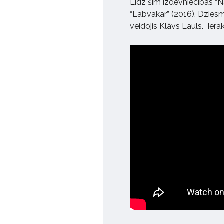
Līdz šim izdevniecības “N
“Labvakar” (2016). Dziesma
veidojis Klāvs Lauls. Ier