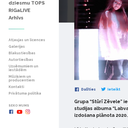
dziesmu TOPS
RIGaLIVE
Arhīvs
Atļaujas un licences
Galerijas
Blakustiesības
Autortiesības
Uzņēmumiem un
iestādēm
Mūziķiem un
producentiem
Kontakti
Dalīties
Ieteikt
Privātuma politika
Grupa “Stūrī Zēvele” i
SEKO MUMS
studijas albuma “Labvak
izdošana plānota 2020