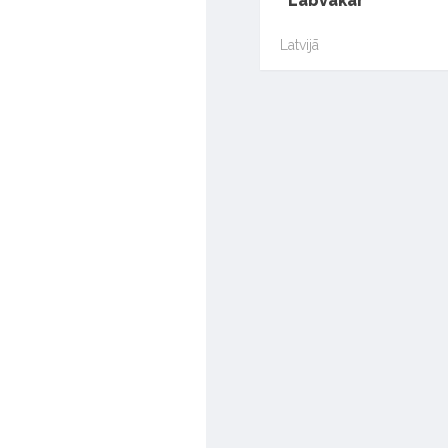
“Labvakar”
Latvijā