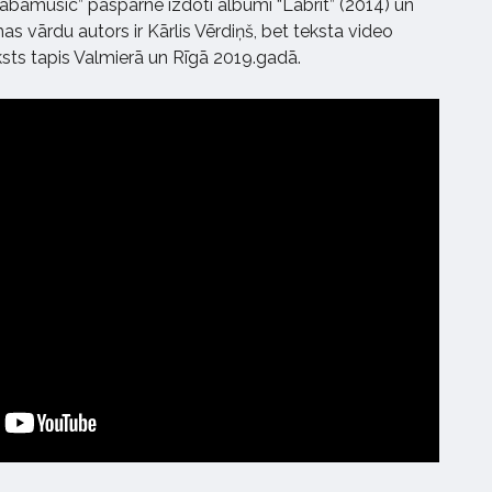
abamusic” paspārnē izdoti albumi “Labrīt” (2014) un
s vārdu autors ir Kārlis Vērdiņš, bet teksta video
aksts tapis Valmierā un Rīgā 2019.gadā.