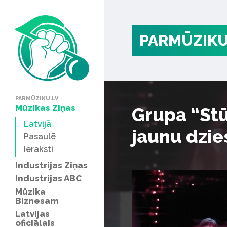
PARMŪZIKU
PARMŪZIKU.LV
Mūzikas Ziņas
Grupa “Stū
Latvijā
jaunu dzi
Pasaulē
Ieraksti
Industrijas Ziņas
Industrijas ABC
Mūzika
Biznesam
Latvijas
oficiālais