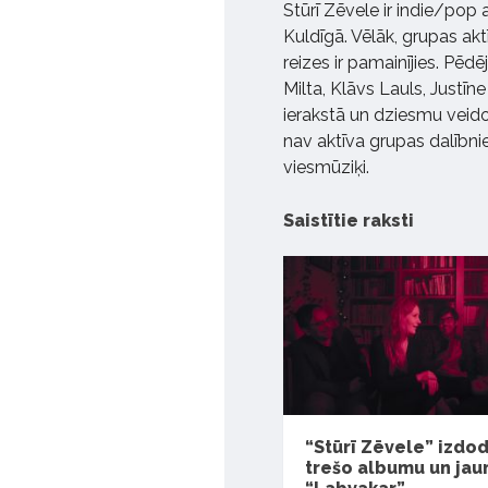
Stūrī Zēvele ir indie/pop 
Kuldīgā. Vēlāk, grupas akt
reizes ir pamainījies. Pēdē
Milta, Klāvs Lauls, Justī
ierakstā un dziesmu veidoš
nav aktīva grupas dalībni
viesmūziķi.
Saistītie raksti
“Stūrī Zēvele” izdo
trešo albumu un jau