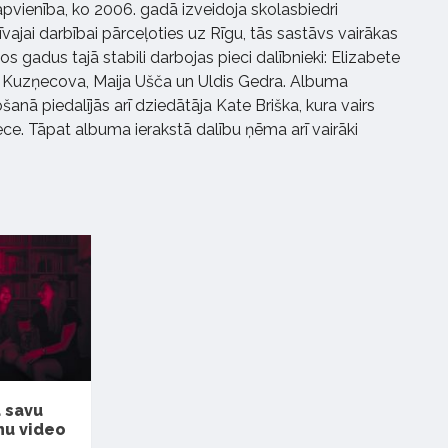
apvienība, ko 2006. gadā izveidoja skolasbiedri
īvajai darbībai pārceļoties uz Rīgu, tās sastāvs vairākas
jos gadus tajā stabili darbojas pieci dalībnieki: Elizabete
ne Kuzņecova, Maija Ušča un Uldis Gedra. Albuma
anā piedalījās arī dziedātāja Kate Briška, kura vairs
ece. Tāpat albuma ierakstā dalību ņēma arī vairāki
d savu
nu video