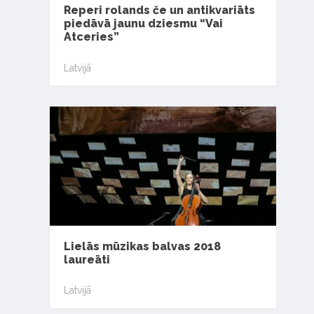
Reperi rolands če un antikvariāts
piedāvā jaunu dziesmu “Vai
Atceries”
Latvijā
Lielās mūzikas balvas 2018
laureāti
Latvijā