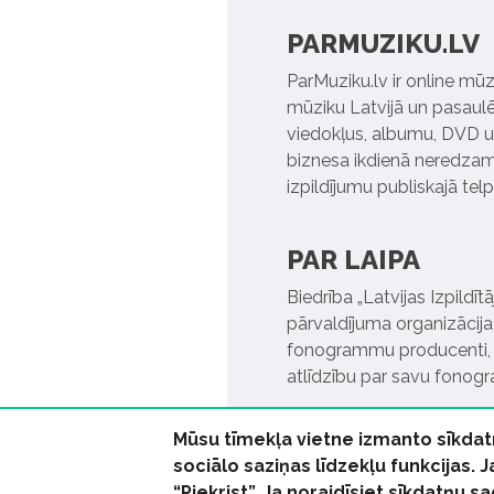
PARMUZIKU.LV
ParMuziku.lv ir online mūz
mūziku Latvijā un pasaulē. 
viedokļus, albumu, DVD un
biznesa ikdienā neredzamo
izpildījumu publiskajā tel
PAR LAIPA
Biedrība „Latvijas Izpildī
pārvaldījuma organizācija,
fonogrammu producenti, l
atlīdzību par savu fonog
Mūsu tīmekļa vietne izmanto sīkdat
sociālo saziņas līdzekļu funkcijas. 
“Piekrist”. Ja noraidīsiet sīkdatņu