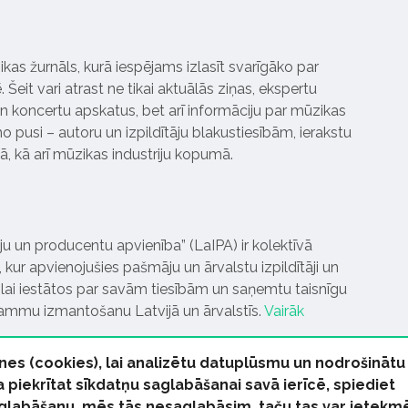
ikas žurnāls, kurā iespējams izlasīt svarīgāko par
Šeit vari atrast ne tikai aktuālās ziņas, ekspertu
 koncertu apskatus, bet arī informāciju par mūzikas
 pusi – autoru un izpildītāju blakustiesībām, ierakstu
pā, kā arī mūzikas industriju kopumā.
tāju un producentu apvienība” (LaIPA) ir kolektīvā
 kur apvienojušies pašmāju un ārvalstu izpildītāji un
ai iestātos par savām tiesībām un saņemtu taisnīgu
rammu izmantošanu Latvijā un ārvalstīs.
Vairāk
nes (cookies), lai analizētu datuplūsmu un nodrošinātu
Ja piekrītat sīkdatņu saglabāšanai savā ierīcē, spiediet
 saglabāšanu, mēs tās nesaglabāsim, taču tas var ietekm