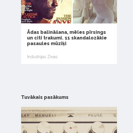
Ādas balināšana, mēles pīrsings
un citi trakumi. 11 skandalozākie
pasaules mūziķi
Industrijas Ziņas
Tuvākais pasākums