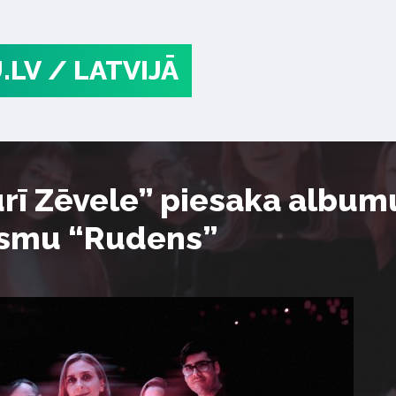
.LV
/ LATVIJĀ
rī Zēvele” piesaka albumu
esmu “Rudens”