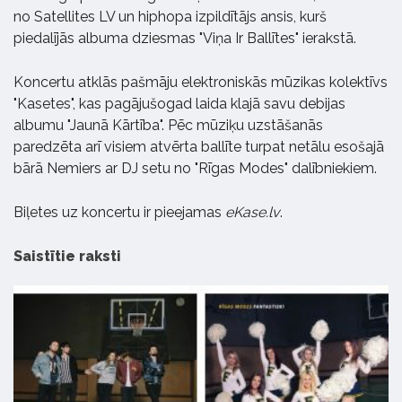
no Satellites LV un hiphopa izpildītājs ansis, kurš
piedalījās albuma dziesmas "Viņa Ir Ballītes" ierakstā.
Koncertu atklās pašmāju elektroniskās mūzikas kolektīvs
"Kasetes", kas pagājušogad laida klajā savu debijas
albumu "Jaunā Kārtība". Pēc mūziķu uzstāšanās
paredzēta arī visiem atvērta ballīte turpat netālu esošajā
bārā Nemiers ar DJ setu no "Rīgas Modes" dalībniekiem.
Biļetes uz koncertu ir pieejamas
eKase.lv
.
Saistītie raksti