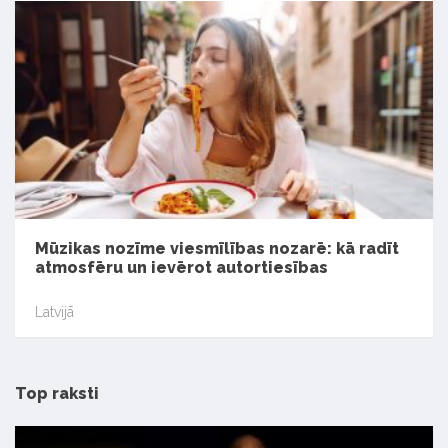
Mūzikas nozīme viesmīlības nozarē: kā radīt
atmosfēru un ievērot autortiesības
Latvijā
Top raksti