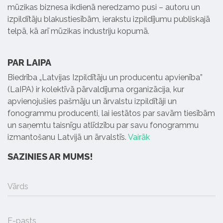
mūzikas biznesa ikdienā neredzamo pusi – autoru un
izpildītāju blakustiesībām, ierakstu izpildījumu publiskajā
telpā, kā arī mūzikas industriju kopumā.
PAR LAIPA
Biedrība „Latvijas Izpildītāju un producentu apvienība”
(LaIPA) ir kolektīvā pārvaldījuma organizācija, kur
apvienojušies pašmāju un ārvalstu izpildītāji un
fonogrammu producenti, lai iestātos par savām tiesībām
un saņemtu taisnīgu atlīdzību par savu fonogrammu
izmantošanu Latvijā un ārvalstīs.
Vairāk
SAZINIES AR MUMS!
Vārds
E-pasts