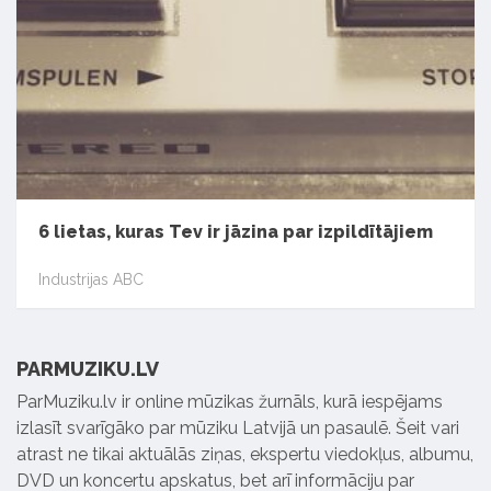
6 lietas, kuras Tev ir jāzina par izpildītājiem
Industrijas ABC
PARMUZIKU.LV
ParMuziku.lv ir online mūzikas žurnāls, kurā iespējams
izlasīt svarīgāko par mūziku Latvijā un pasaulē. Šeit vari
atrast ne tikai aktuālās ziņas, ekspertu viedokļus, albumu,
DVD un koncertu apskatus, bet arī informāciju par