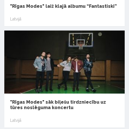
"Rīgas Modes" laiž klajā albumu “Fantastiski”
Latvijā
"Rīgas Modes" sāk biļešu tirdzniecību uz
tūres noslēguma koncertu
Latvijā