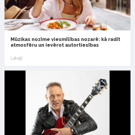
Mūzikas nozīme viesmīlības nozarē: kā radīt
atmosfēru un ievērot autortiesības
Latvijā