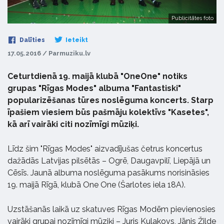
Publicitātes foto
Dalīties
Ieteikt
17.05.2016 / Parmuziku.lv
Ceturtdienā 19. maijā klubā "OneOne" notiks
grupas "Rīgas Modes" albuma "Fantastiski"
popularizēšanas tūres noslēguma koncerts. Starp
īpašiem viesiem būs pašmāju kolektīvs "Kasetes",
kā arī vairāki citi nozīmīgi mūziķi.
Līdz šim "Rīgas Modes" aizvadījušas četrus koncertus
dažādās Latvijas pilsētās – Ogrē, Daugavpilī, Liepājā un
Cēsīs. Jaunā albuma noslēguma pasākums norisināsies
19. maijā Rīgā, klubā One One (Šarlotes iela 18A).
Uzstāšanās laikā uz skatuves Rīgas Modēm pievienosies
vairāki grupai nozīmīgi mūziķi – Juris Kulakovs, Jānis Žilde