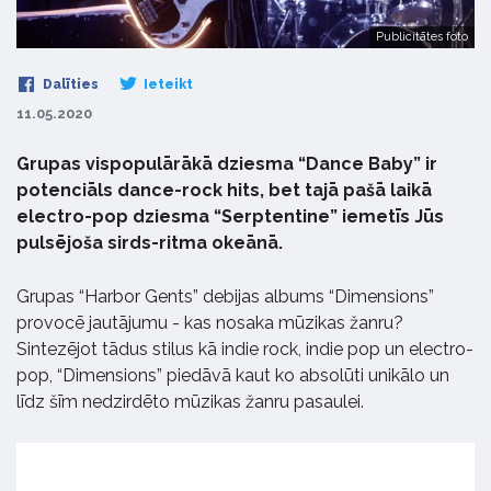
Publicitātes foto
Dalīties
Ieteikt
11.05.2020
Grupas vispopulārākā dziesma “Dance Baby” ir
potenciāls dance-rock hits, bet tajā pašā laikā
electro-pop dziesma “Serptentine” iemetīs Jūs
pulsējoša sirds-ritma okeānā.
Grupas “Harbor Gents” debijas albums “Dimensions”
provocē jautājumu - kas nosaka mūzikas žanru?
Sintezējot tādus stilus kā indie rock, indie pop un electro-
pop, “Dimensions” piedāvā kaut ko absolūti unikālo un
līdz šīm nedzirdēto mūzikas žanru pasaulei.