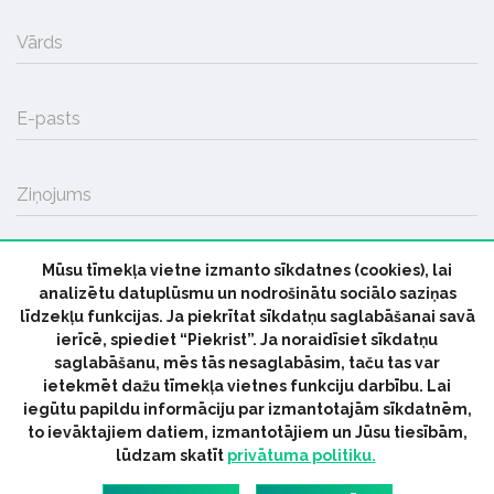
Vārds
E-pasts
Ziņojums
Mūsu tīmekļa vietne izmanto sīkdatnes (cookies), lai
SŪTĪT
analizētu datuplūsmu un nodrošinātu sociālo saziņas
līdzekļu funkcijas. Ja piekrītat sīkdatņu saglabāšanai savā
ierīcē, spiediet “Piekrist”. Ja noraidīsiet sīkdatņu
saglabāšanu, mēs tās nesaglabāsim, taču tas var
ietekmēt dažu tīmekļa vietnes funkciju darbību. Lai
iegūtu papildu informāciju par izmantotajām sīkdatnēm,
© 2026 parmuziku.lv, visas tiesības paturētas
to ievāktajiem datiem, izmantotājiem un Jūsu tiesībām,
lūdzam skatīt
privātuma politiku.
RSS:
ParMuziku.lv
Mūzikas Ziņas
Industrijas Ziņas
Industrijas ABC
Mūzika Biznesam
Latvijas oficiālais