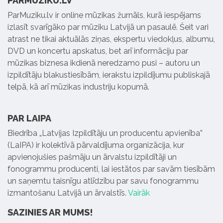
PARMUZIKU.LV
ParMuziku.lv ir online mūzikas žurnāls, kurā iespējams
izlasīt svarīgāko par mūziku Latvijā un pasaulē. Šeit vari
atrast ne tikai aktuālās ziņas, ekspertu viedokļus, albumu,
DVD un koncertu apskatus, bet arī informāciju par
mūzikas biznesa ikdienā neredzamo pusi – autoru un
izpildītāju blakustiesībām, ierakstu izpildījumu publiskajā
telpā, kā arī mūzikas industriju kopumā.
PAR LAIPA
Biedrība „Latvijas Izpildītāju un producentu apvienība”
(LaIPA) ir kolektīvā pārvaldījuma organizācija, kur
apvienojušies pašmāju un ārvalstu izpildītāji un
fonogrammu producenti, lai iestātos par savām tiesībām
un saņemtu taisnīgu atlīdzību par savu fonogrammu
izmantošanu Latvijā un ārvalstīs.
Vairāk
SAZINIES AR MUMS!