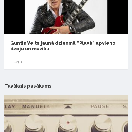
Guntis Veits jaunā dziesmā “Pļavā” apvieno
dzeju un mūziku
Latvijā
Tuvākais pasākums