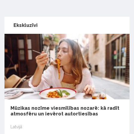
Ekskluzīvi
Mūzikas nozīme viesmīlības nozarē: kā radīt
atmosfēru un ievērot autortiesības
Latvijā