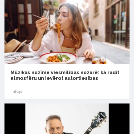
Mūzikas nozīme viesmīlības nozarē: kā radīt
atmosfēru un ievērot autortiesības
Latvijā