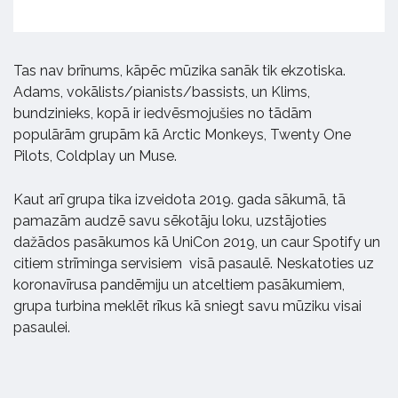
Tas nav brīnums, kāpēc mūzika sanāk tik ekzotiska.
Adams, vokālists/pianists/bassists, un Klims,
bundzinieks, kopā ir iedvēsmojušies no tādām
populārām grupām kā Arctic Monkeys, Twenty One
Pilots, Coldplay un Muse.
Kaut arī grupa tika izveidota 2019. gada sākumā, tā
pamazām audzē savu sēkotāju loku, uzstājoties
dažādos pasākumos kā UniCon 2019, un caur Spotify un
citiem strīminga servisiem visā pasaulē. Neskatoties uz
koronavīrusa pandēmiju un atceltiem pasākumiem,
grupa turbina meklēt rīkus kā sniegt savu mūziku visai
pasaulei.