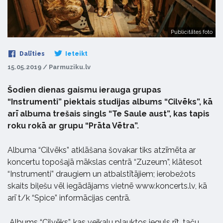
Publicitātes foto
Dalīties
Ieteikt
15.05.2019 / Parmuziku.lv
Šodien dienas gaismu ierauga grupas
“Instrumenti” piektais studijas albums “Cilvēks”, kā
arī albuma trešais singls “Te Saule aust”, kas tapis
roku rokā ar grupu “Prāta Vētra”.
Albuma “Cilvēks” atklāšana šovakar tiks atzīmēta ar
koncertu topošajā mākslas centrā “Zuzeum”, klātesot
“Instrumenti” draugiem un atbalstītājiem; ierobežots
skaits biļešu vēl iegādājams vietnē www.koncerts.lv, kā
arī t/k “Spice” informācijas centrā.
Albums “Cilvēks”, kas veikalu plauktos ieguls rīt, taču