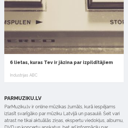
6 lietas, kuras Tev ir jāzina par izpildītājiem
Industrijas ABC
PARMUZIKU.LV
ParMuziku.lv ir online mūzikas žurnāls, kurā iespējams
izlasīt svarīgāko par mūziku Latvijā un pasaulē. Šeit vari
atrast ne tikai aktuālās ziņas, ekspertu viedokļus, albumu,
DVD un koncertu apskatus, bet arī informāciju par