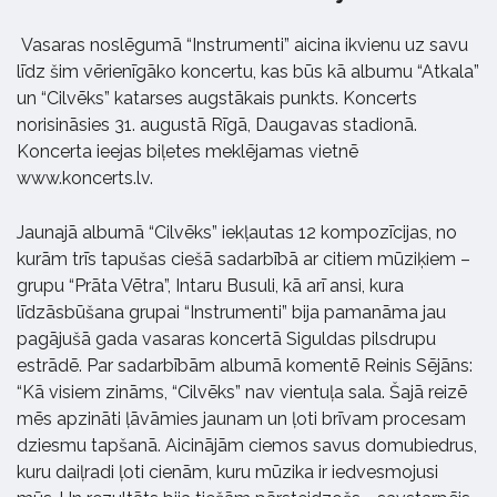
Vasaras noslēgumā “Instrumenti” aicina ikvienu uz savu
līdz šim vērienīgāko koncertu, kas būs kā albumu “Atkala”
un “Cilvēks” katarses augstākais punkts. Koncerts
norisināsies 31. augustā Rīgā, Daugavas stadionā.
Koncerta ieejas biļetes meklējamas vietnē
www.koncerts.lv.
Jaunajā albumā “Cilvēks” iekļautas 12 kompozīcijas, no
kurām trīs tapušas ciešā sadarbībā ar citiem mūziķiem –
grupu “Prāta Vētra”, Intaru Busuli, kā arī ansi, kura
līdzāsbūšana grupai “Instrumenti” bija pamanāma jau
pagājušā gada vasaras koncertā Siguldas pilsdrupu
estrādē. Par sadarbībām albumā komentē Reinis Sējāns:
“Kā visiem zināms, “Cilvēks” nav vientuļa sala. Šajā reizē
mēs apzināti ļāvāmies jaunam un ļoti brīvam procesam
dziesmu tapšanā. Aicinājām ciemos savus domubiedrus,
kuru daiļradi ļoti cienām, kuru mūzika ir iedvesmojusi