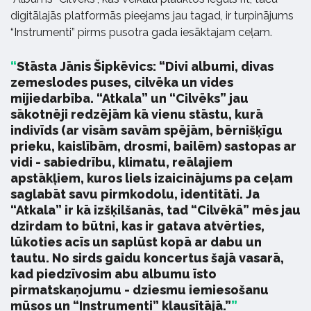
digitālajās platformās pieejams jau tagad, ir turpinājums
“Instrumenti” pirms pusotra gada iesāktajam ceļam.
Stāsta Jānis Šipkēvics: “Divi albumi, divas
zemeslodes puses, cilvēka un vides
mijiedarbība. “Atkala” un “Cilvēks” jau
sākotnēji redzējām kā vienu stāstu, kurā
indivīds (ar visām savām spējām, bērnišķīgu
prieku, kaislībām, drosmi, bailēm) sastopas ar
vidi - sabiedrību, klimatu, reālajiem
apstākļiem, kuros liels izaicinājums pa ceļam
saglabāt savu pirmkodolu, identitāti. Ja
“Atkala” ir kā izšķilšanās, tad “Cilvēkā” mēs jau
dzirdam to būtni, kas ir gatava atvērties,
lūkoties acīs un saplūst kopā ar dabu un
tautu. No sirds gaidu koncertus šajā vasarā,
kad piedzīvosim abu albumu īsto
pirmatskaņojumu - dziesmu iemiesošanu
mūsos un “Instrumenti” klausītājā.”