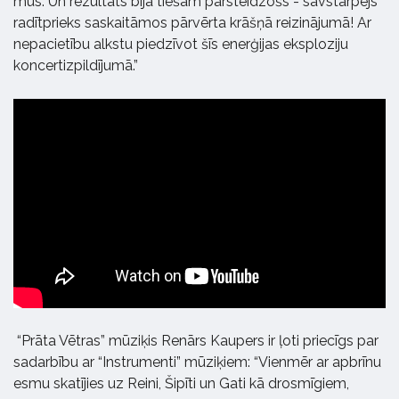
mūs. Un rezultāts bija tiešām pārsteidzošs - savstarpējs
radītprieks saskaitāmos pārvērta krāšņā reizinājumā! Ar
nepacietību alkstu piedzīvot šīs enerģijas eksploziju
koncertizpildījumā.”
“Prāta Vētras” mūziķis Renārs Kaupers ir ļoti priecīgs par
sadarbību ar “Instrumenti” mūziķiem: “Vienmēr ar apbrīnu
esmu skatījies uz Reini, Šipīti un Gati kā drosmīgiem,