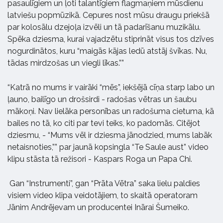
pasaulīgiem un ļoti talantīgiem flagmaņiem mūsdienu
latviešu popmūzikā. Cepures nost mūsu draugu priekšā
par kolosālu dzejoļa izvēli un tā padarīšanu muzikālu.
Spēka dziesma, kurai vajadzētu stiprināt visus tos dzīves
nogurdinātos, kuru “maigās kājas ledū atstāj švīkas. Nu,
tādas mirdzošas un viegli līkas.””
“Katrā no mums ir vairāki “mēs”, iekšējā cīņa starp labo un
ļauno, bailīgo un drošsirdi - radošas vētras un šaubu
mākoņi. Nav lielāka personības un radošuma cietuma, kā
bailes no tā, ko citi par tevi teiks, ko padomās. Citējot
dziesmu, - “Mums vēl ir dziesma jānodzied, mums labāk
netaisnoties,”” par jaunā kopsingla “Te Saule aust” video
klipu stāsta tā režisori - Kaspars Roga un Papa Chi.
Gan “Instrumenti”, gan “Prāta Vētra” saka lielu paldies
visiem video klipa veidotājiem, to skaitā operatoram
Jānim Andrējevam un producentei Inārai Šumeiko.