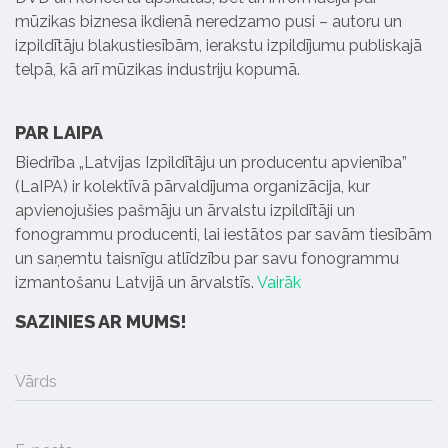
mūzikas biznesa ikdienā neredzamo pusi – autoru un
izpildītāju blakustiesībām, ierakstu izpildījumu publiskajā
telpā, kā arī mūzikas industriju kopumā.
PAR LAIPA
Biedrība „Latvijas Izpildītāju un producentu apvienība”
(LaIPA) ir kolektīvā pārvaldījuma organizācija, kur
apvienojušies pašmāju un ārvalstu izpildītāji un
fonogrammu producenti, lai iestātos par savām tiesībām
un saņemtu taisnīgu atlīdzību par savu fonogrammu
izmantošanu Latvijā un ārvalstīs.
Vairāk
SAZINIES AR MUMS!
Vārds