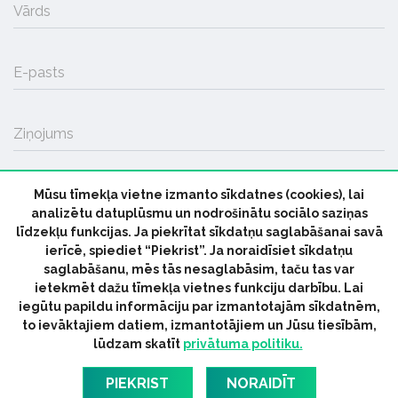
Vārds
E-pasts
Ziņojums
Mūsu tīmekļa vietne izmanto sīkdatnes (cookies), lai
SŪTĪT
analizētu datuplūsmu un nodrošinātu sociālo saziņas
līdzekļu funkcijas. Ja piekrītat sīkdatņu saglabāšanai savā
ierīcē, spiediet “Piekrist”. Ja noraidīsiet sīkdatņu
saglabāšanu, mēs tās nesaglabāsim, taču tas var
ietekmēt dažu tīmekļa vietnes funkciju darbību. Lai
iegūtu papildu informāciju par izmantotajām sīkdatnēm,
© 2026 parmuziku.lv, visas tiesības paturētas
to ievāktajiem datiem, izmantotājiem un Jūsu tiesībām,
lūdzam skatīt
privātuma politiku.
RSS:
ParMuziku.lv
Mūzikas Ziņas
Industrijas Ziņas
Industrijas ABC
Mūzika Biznesam
Latvijas oficiālais
PIEKRIST
NORAIDĪT
dziesmu TOPS
RIGaLIVE