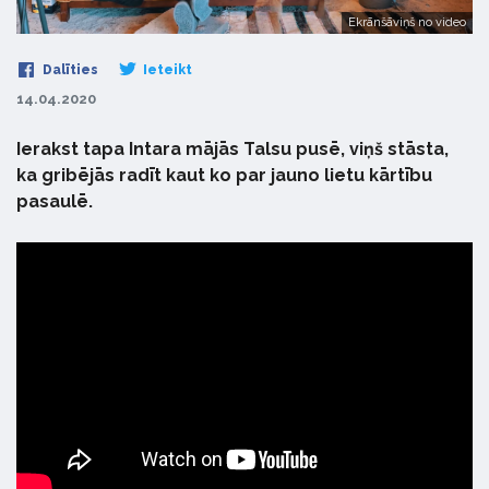
Ekrānšāviņš no video
Dalīties
Ieteikt
14.04.2020
Ierakst tapa Intara mājās Talsu pusē, viņš stāsta,
ka gribējās radīt kaut ko par jauno lietu kārtību
pasaulē.