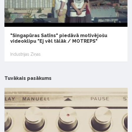
"Singapūras Satīns" piedāvā motivējošu
videoklipu "Ej vēl tālāk / MOTREPS"
Industrijas Ziņas
Tuvākais pasākums