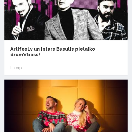
ArtifexLv un Intars Busulis pielaiko
drum’n’bass!
Latvijā