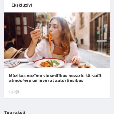
Ekskluzīvi
Mūzikas nozīme viesmīlības nozarē: kā radīt
atmosfēru un ievērot autortiesības
Latvijā
Top raksti