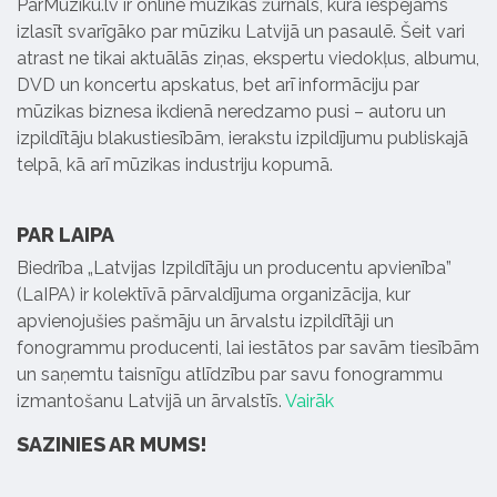
ParMuziku.lv ir online mūzikas žurnāls, kurā iespējams
izlasīt svarīgāko par mūziku Latvijā un pasaulē. Šeit vari
atrast ne tikai aktuālās ziņas, ekspertu viedokļus, albumu,
DVD un koncertu apskatus, bet arī informāciju par
mūzikas biznesa ikdienā neredzamo pusi – autoru un
izpildītāju blakustiesībām, ierakstu izpildījumu publiskajā
telpā, kā arī mūzikas industriju kopumā.
PAR LAIPA
Biedrība „Latvijas Izpildītāju un producentu apvienība”
(LaIPA) ir kolektīvā pārvaldījuma organizācija, kur
apvienojušies pašmāju un ārvalstu izpildītāji un
fonogrammu producenti, lai iestātos par savām tiesībām
un saņemtu taisnīgu atlīdzību par savu fonogrammu
izmantošanu Latvijā un ārvalstīs.
Vairāk
SAZINIES AR MUMS!