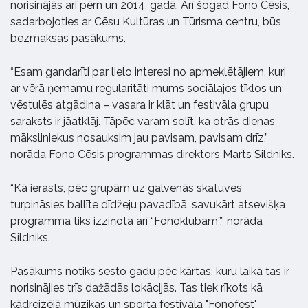
norisinājās arī pērn un 2014. gadā. Arī šogad Fono Cēsis,
sadarbojoties ar Cēsu Kultūras un Tūrisma centru, būs
bezmaksas pasākums.
“Esam gandarīti par lielo interesi no apmeklētājiem, kuri
ar vērā ņemamu regularitāti mums sociālajos tīklos un
vēstulēs atgādina – vasara ir klāt un festivāla grupu
saraksts ir jāatklāj. Tāpēc varam solīt, ka otrās dienas
māksliniekus nosauksim jau pavisam, pavisam drīz,”
norāda Fono Cēsis programmas direktors Marts Sildniks.
“Kā ierasts, pēc grupām uz galvenās skatuves
turpināsies ballīte dīdžeju pavadībā, savukārt atsevišķa
programma tiks izziņota arī “Fonoklubam”,” norāda
Sildniks.
Pasākums notiks sesto gadu pēc kārtas, kuru laikā tas ir
norisinājies trīs dažādās lokācijās. Tas tiek rīkots kā
kādreizējā mūzikas un sporta festivāla "Fonofest"