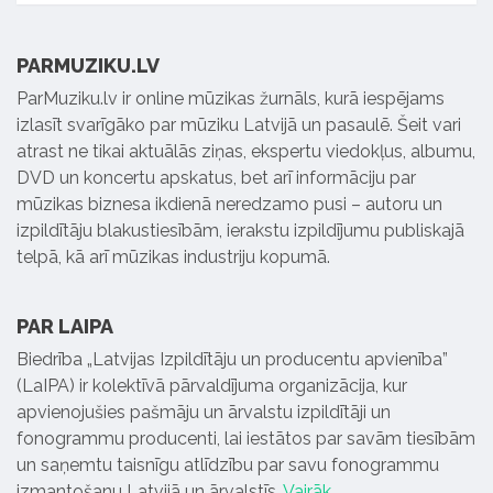
PARMUZIKU.LV
ParMuziku.lv ir online mūzikas žurnāls, kurā iespējams
izlasīt svarīgāko par mūziku Latvijā un pasaulē. Šeit vari
atrast ne tikai aktuālās ziņas, ekspertu viedokļus, albumu,
DVD un koncertu apskatus, bet arī informāciju par
mūzikas biznesa ikdienā neredzamo pusi – autoru un
izpildītāju blakustiesībām, ierakstu izpildījumu publiskajā
telpā, kā arī mūzikas industriju kopumā.
PAR LAIPA
Biedrība „Latvijas Izpildītāju un producentu apvienība”
(LaIPA) ir kolektīvā pārvaldījuma organizācija, kur
apvienojušies pašmāju un ārvalstu izpildītāji un
fonogrammu producenti, lai iestātos par savām tiesībām
un saņemtu taisnīgu atlīdzību par savu fonogrammu
izmantošanu Latvijā un ārvalstīs.
Vairāk