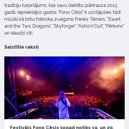
tradīciju turpinājums, kas savu darbību pārtrauca 2012.
gadā. Iepriekšējos gados "Fono Cēsis" ir uzstājušies tādi
mūziķi kā britu folkroka zvaigzne Frenks Tērners, "Ewert
and the Two Dragons", "Skyforger", "Astro'n'Out", "Pērkons"
un daudzi citi.
Saistītie raksti
Festivāls Fono Cēsis šogad notiks 19. un 20.