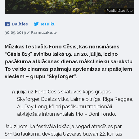
Publicitātes foto
Dalīties
Ieteikt
30.05.2019 / Parmuziku.lv
Mūzikas festivāls Fono Cēsis, kas norisināsies
“Cēsis 813” svinību laikā 19. un 20. jūlijā, izziņo
pasākuma atklāšanas dienas mākslinieku sarakstu.
To veido zināmas pašmāju apvienības ar īpašajiem
viesiem – grupu “Skyforger”.
jūlijā uz Fono Cēsis skatuves kāps grupas
Skyforger, Dzelzs vilks, Laime pilnīga, Riga Reggae,
All Day Long, kā arī pasākumu tradicionāli
atklājošais intrumentālais trio – Doni Tondo.
Jau ziņots, ka festivāla lokācija šogad atradīsies par
Smilšu laukumu dēvētajā Uzvaras bulvārī 22, kur tas