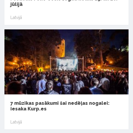
jūlijā
Latvijā
7 mūzikas pasākumi šai nedēļas nogalei:
iesaka Kurp.es
Latvijā