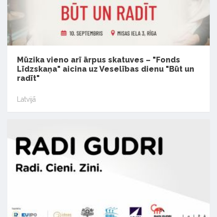
Mūzika vieno arī ārpus skatuves – "Fonds
Līdzskaņa" aicina uz Veselības dienu "Būt un
radīt"
Latvijā