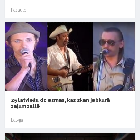
Pasaulē
25 latviešu dziesmas, kas skan jebkurā
zaļumballē
Latvijā