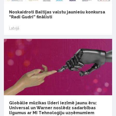
Noskaidroti Baltijas valstu jauniešu konkursa
“Radi Gudri” finālisti
Latvijā
Globālie mūzikas līderi iezīmē jaunu ēru:
Universal un Warner noslēdz sadarbības
līgumus ar MI Tehnoloģiju uzņēmumiem