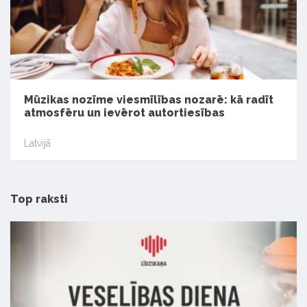
Mūzikas nozīme viesmīlības nozarē: kā radīt
atmosfēru un ievērot autortiesības
Latvijā
Top raksti