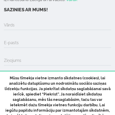
SAZINIES AR MUMS!
Vārds
E-pasts
Ziņojums
Mūsu tīmekļa vietne izmanto sīkdatnes (cookies), lai
SŪTĪT
analizētu datuplūsmu un nodrošinātu sociālo saziņas
līdzekļu funkcijas. Ja piekrītat sīkdatņu saglabāšanai savā
ierīcē, spiediet “Piekrist”. Ja noraidīsiet sīkdatņu
saglabāšanu, mēs tās nesaglabāsim, taču tas var
ietekmēt dažu tīmekļa vietnes funkciju darbību. Lai
iegūtu papildu informāciju par izmantotajām sīkdatnēm,
© 2026 parmuziku.lv, visas tiesības paturētas