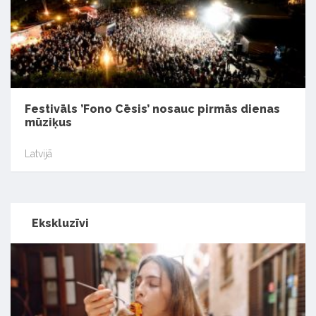
Festivāls ’Fono Cēsis’ nosauc pirmās dienas
mūziķus
Latvijā
Ekskluzīvi