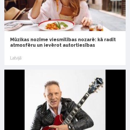
Mūzikas nozīme viesmīlības nozarē: kā radīt
atmosfēru un ievērot autortiesības
Latvijā