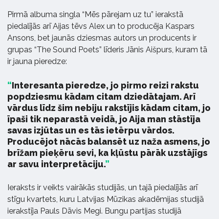
Pirmā albuma singla “Mēs pārejam uz tu” ierakstā
piedalījās arī Aijas tēvs Alex un to producēja Kaspars
Ansons, bet jaunās dziesmas autors un producents ir
grupas “The Sound Poets” līderis Jānis Aišpurs, kuram tā
ir jauna pieredze:
Interesanta pieredze, jo pirmo reizi rakstu
popdziesmu kādam citam dziedātajam. Arī
vārdus līdz šim nebiju rakstījis kādam citam, jo
īpaši tik neparastā veidā, jo Aija man stāstīja
savas izjūtas un es tās ietērpu vārdos.
Producējot nācās balansēt uz naža asmens, jo
brīžam pieķēru sevi, ka kļūstu pārāk uzstājīgs
ar savu interpretāciju.
Ieraksts ir veikts vairākās studijās, un tajā piedalījās arī
stīgu kvartets, kuru Latvijas Mūzikas akadēmijas studijā
ierakstīja Pauls Dāvis Megi. Bungu partijas studijā