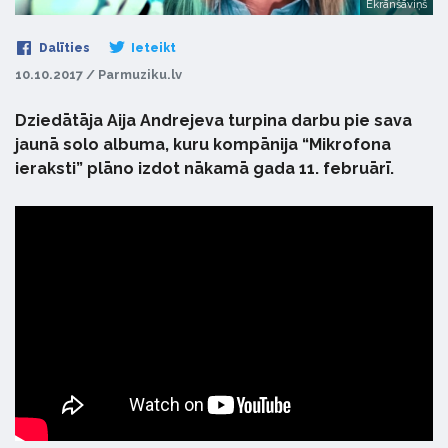
Ekrānšāviņš
Dalīties
Ieteikt
10.10.2017 / Parmuziku.lv
Dziedātāja Aija Andrejeva turpina darbu pie sava
jaunā solo albuma, kuru kompānija “Mikrofona
ieraksti” plāno izdot nākamā gada 11. februārī.