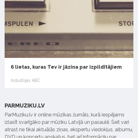
6 lietas, kuras Tev ir jāzina par izpildītājiem
Industrijas ABC
PARMUZIKU.LV
ParMuziku.lv ir online mūzikas žurnāls, kurā iespējams
izlasīt svarīgāko par mūziku Latvijā un pasaulē. Šeit vari
atrast ne tikai aktuālās ziņas, ekspertu viedokļus, albumu,
DVD un koncertu apskatus, bet arī informāciju par