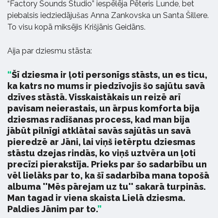
“Factory Sounds Studio” iespēlēja Pēteris Lunde, bet
piebalsis iedziedājušas Anna Zankovska un Santa Šillere.
To visu kopā miksējis Krišjānis Geidāns.
Aija par dziesmu stāsta:
Šī dziesma ir ļoti personīgs stāsts, un es ticu,
ka katrs no mums ir piedzīvojis šo sajūtu savā
dzīves stāstā. Visskaistākais un reizē arī
pavisam neierastais, un ārpus komforta bija
dziesmas radīšanas process, kad man bija
jābūt pilnīgi atklātai savās sajūtās un savā
pieredzē ar Jāni, lai viņš ietērptu dziesmas
stāstu dzejas rindās, ko viņš uztvēra un ļoti
precīzi pierakstīja. Prieks par šo sadarbību un
vēl lielāks par to, ka šī sadarbība mana topošā
albuma ''Mēs pārejam uz tu'' sakarā turpinās.
Man tagad ir viena skaista Lielā dziesma.
Paldies Jānim par to.