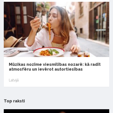
Mūzikas nozīme viesmīlības nozarē: kā radīt
atmosfēru un ievērot autortiesības
Latvijā
Top raksti