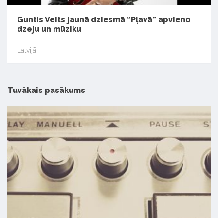
Guntis Veits jaunā dziesmā “Pļavā” apvieno
dzeju un mūziku
Latvijā
Tuvākais pasākums