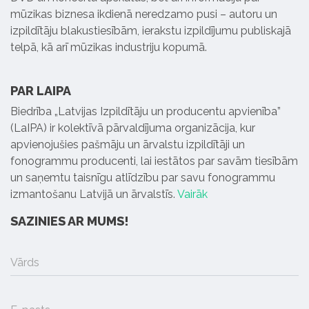
mūzikas biznesa ikdienā neredzamo pusi – autoru un
izpildītāju blakustiesībām, ierakstu izpildījumu publiskajā
telpā, kā arī mūzikas industriju kopumā.
PAR LAIPA
Biedrība „Latvijas Izpildītāju un producentu apvienība”
(LaIPA) ir kolektīvā pārvaldījuma organizācija, kur
apvienojušies pašmāju un ārvalstu izpildītāji un
fonogrammu producenti, lai iestātos par savām tiesībām
un saņemtu taisnīgu atlīdzību par savu fonogrammu
izmantošanu Latvijā un ārvalstīs.
Vairāk
SAZINIES AR MUMS!
Vārds