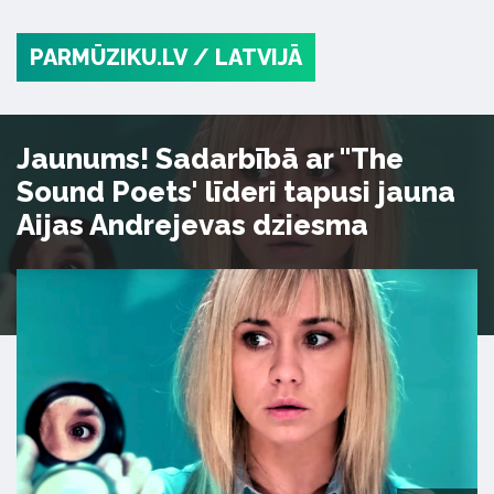
PARMŪZIKU.LV
/ LATVIJĀ
Jaunums! Sadarbībā ar "The
Sound Poets' līderi tapusi jauna
Aijas Andrejevas dziesma