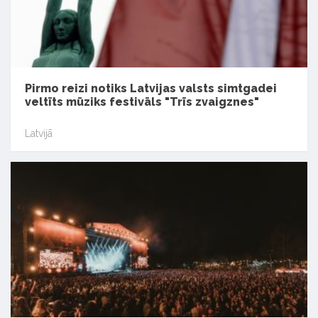
Pirmo reizi notiks Latvijas valsts simtgadei
veltīts mūziks festivāls "Trīs zvaigznes"
Latvijā