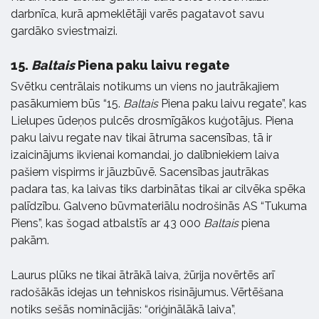
darbnīca, kurā apmeklētāji varēs pagatavot savu
gardāko sviestmaizi.
15.
Baltais
Piena paku laivu regate
Svētku centrālais notikums un viens no jautrākajiem
pasākumiem būs “15.
Baltais
Piena paku laivu regate”, kas
Lielupes ūdeņos pulcēs drosmīgākos kuģotājus. Piena
paku laivu regate nav tikai ātruma sacensības, tā ir
izaicinājums ikvienai komandai, jo dalībniekiem laiva
pašiem vispirms ir jāuzbūvē. Sacensības jautrākas
padara tas, ka laivas tiks darbinātas tikai ar cilvēka spēka
palīdzību. Galveno būvmateriālu nodrošinās AS “Tukuma
Piens”, kas šogad atbalstīs ar 43 000
Baltais
piena
pakām.
Laurus plūks ne tikai ātrākā laiva, žūrija novērtēs arī
radošākās idejas un tehniskos risinājumus. Vērtēšana
notiks sešās nominācijās: “oriģinālākā laiva”,