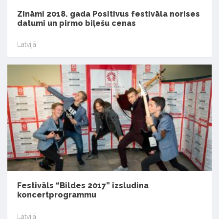
Zināmi 2018. gada Positivus festivāla norises
datumi un pirmo biļešu cenas
Latvijā
Festivāls “Bildes 2017” izsludina
koncertprogrammu
Latvijā