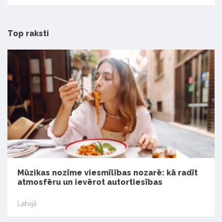
Top raksti
Mūzikas nozīme viesmīlības nozarē: kā radīt
atmosfēru un ievērot autortiesības
Latvijā