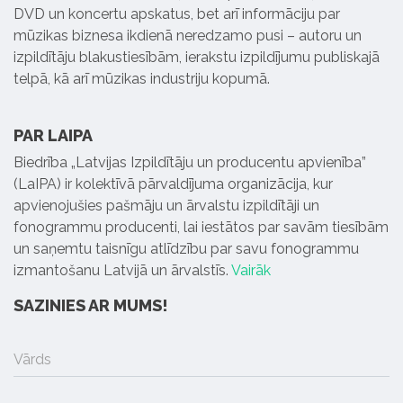
DVD un koncertu apskatus, bet arī informāciju par
mūzikas biznesa ikdienā neredzamo pusi – autoru un
izpildītāju blakustiesībām, ierakstu izpildījumu publiskajā
telpā, kā arī mūzikas industriju kopumā.
PAR LAIPA
Biedrība „Latvijas Izpildītāju un producentu apvienība”
(LaIPA) ir kolektīvā pārvaldījuma organizācija, kur
apvienojušies pašmāju un ārvalstu izpildītāji un
fonogrammu producenti, lai iestātos par savām tiesībām
un saņemtu taisnīgu atlīdzību par savu fonogrammu
izmantošanu Latvijā un ārvalstīs.
Vairāk
SAZINIES AR MUMS!
Vārds