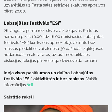
uzvarētājus uz Pasta salas estrādes skatuves apbalvos
plkst. 20.00.
Labsajūtas festivāls “ESI”
26. augustā pirmo reizi skvērā aiz Jelgavas Kultūras
nama no plkst. 10.00 līdz 16.00 norisināsies Labsajūtas
festivāls “ESI”, kur ikviens apmeklētājs aicināts bez
maksas piedalīties vairāk nekā 30 dažādās izglītojošās
nodarbībās un aktivitātēs, uztura meistarklasēs,
diskusijās, lekcijās par veselīga dzīvesveida tēmām.
Ieeja visos pasākumos un dalība Labsajūtas
festivāla “ESI” aktivitātēs ir bez maksas.
Vairāk
informācijas
šeit
.
Saistītie raksti