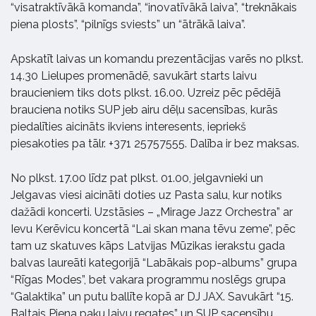
“visatraktīvākā komanda”, “inovatīvākā laiva”, “treknākais
piena plosts”, “pilnīgs sviests” un “ātrākā laiva”.
Apskatīt laivas un komandu prezentācijas varēs no plkst.
14.30 Lielupes promenādē, savukārt starts laivu
braucieniem tiks dots plkst. 16.00. Uzreiz pēc pēdējā
brauciena notiks SUP jeb airu dēļu sacensības, kurās
piedalīties aicināts ikviens interesents, iepriekš
piesakoties pa tālr. +371 25757555. Dalība ir bez maksas.
No plkst. 17.00 līdz pat plkst. 01.00, jelgavnieki un
Jelgavas viesi aicināti doties uz Pasta salu, kur notiks
dažādi koncerti. Uzstāsies – „Mirage Jazz Orchestra” ar
Ievu Kerēvicu koncertā “Lai skan mana tēvu zeme”, pēc
tam uz skatuves kāps Latvijas Mūzikas ierakstu gada
balvas laureāti kategorijā “Labākais pop-albums” grupa
“Rīgas Modes”, bet vakara programmu noslēgs grupa
“Galaktika” un putu ballīte kopā ar DJ JAX. Savukārt “15.
Baltais Piena paku laivu regates” un SUP sacensību