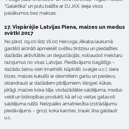
“Galaktika” un putu ballīte ar DJ JAX. Ieeja visos
pasākumos bez maksas.
17. Vispārējie Latvijas Piena, maizes un medus
svētki 2017
No plkst. 09.00 līdz 16.00 Hercoga Jēkaba laukumā
gardēži aicināti apmeklēt svētku tirdziņu un piedalīties
dažādās aktivitātēs un degustācijās, nobaudot meistaru
ražojumus no visas Latvijas. Piedāvājums bagātīgs –
dažādu šķirņu sieri (marinēti, kūpināti, svaigie u.c.), siera
bizes, maizes kukulīši ar desmitiem garšu un piedevu,
sklandrauši ar dažādiem pildījumiem, kliņģeri, kūkas,
pīrāgi, maizes koka tēja, visdažādākie saldējuma, medus
veidi un biškopības produkti, kā arī uz vietas gatavoti
saldējuma rullīši. Neizpaliks amatniecība izstrādājumu
piedāvājums – grozi, koka karotes, trauki, lina galdauti
u.c.