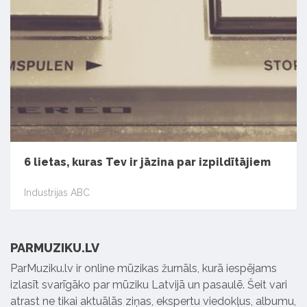
6 lietas, kuras Tev ir jāzina par izpildītājiem
Industrijas ABC
PARMUZIKU.LV
ParMuziku.lv ir online mūzikas žurnāls, kurā iespējams
izlasīt svarīgāko par mūziku Latvijā un pasaulē. Šeit vari
atrast ne tikai aktuālās ziņas, ekspertu viedokļus, albumu,