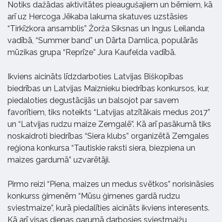
Notiks dažādas aktivitātes pieaugušajiem un bērniem, kā
arī uz Hercoga Jēkaba lakuma skatuves uzstāsies
“Tirkīzkora ansamblis” Žorža Siksnas un Ingus Leilanda
vadībā, “Summer band” un Dārta Damlica, populārās
mūzikas grupa “Reprīze” Jura Kaufelda vadībā.
Ikviens aicināts līdzdarboties Latvijas Biškopības
biedrības un Latvijas Maiznieku biedrības konkursos, kur,
piedaloties degustācijās un balsojot par savem
favorītiem, tiks noteikts “Latvijas atzītākais medus 2017”
un “Latvijas rudzu maize Zemgalē”. Kā arī pasākumā tiks
noskaidroti biedrības “Siera klubs” organizētā Zemgales
reģiona konkursa “Tautiskie raksti siera, biezpiena un
maizes gardumā” uzvarētāji.
Pirmo reizi “Piena, maizes un medus svētkos” norisināsies
konkurss ģimenēm “Mūsu ģimenes gardā rudzu
sviestmaize”, kurā piedalīties aicināts ikviens interesents.
Kā arī visas dienas garumā darbosies sviestmaižu