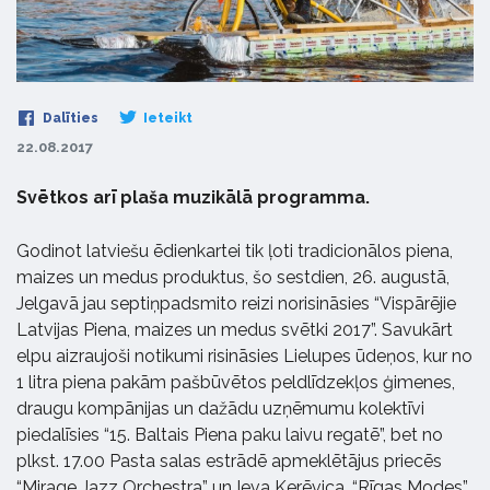
Dalīties
Ieteikt
22.08.2017
Svētkos arī plaša muzikālā programma.
Godinot latviešu ēdienkartei tik ļoti tradicionālos piena,
maizes un medus produktus, šo sestdien, 26. augustā,
Jelgavā jau septiņpadsmito reizi norisināsies “Vispārējie
Latvijas Piena, maizes un medus svētki 2017”. Savukārt
elpu aizraujoši notikumi risināsies Lielupes ūdeņos, kur no
1 litra piena pakām pašbūvētos peldlīdzekļos ģimenes,
draugu kompānijas un dažādu uzņēmumu kolektīvi
piedalīsies “15. Baltais Piena paku laivu regatē”, bet no
plkst. 17.00 Pasta salas estrādē apmeklētājus priecēs
“Mirage Jazz Orchestra” un Ieva Kerēvica, “Rīgas Modes”,