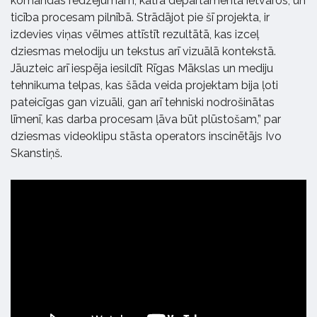
komandas redzējumam, katra departamenta ietvaros, un
ticība procesam pilnībā. Strādājot pie šī projekta, ir
izdevies viņas vēlmes attīstīt rezultātā, kas izceļ
dziesmas melodiju un tekstus arī vizuālā kontekstā.
Jāuzteic arī iespēja iesildīt Rīgas Mākslas un mediju
tehnikuma telpas, kas šāda veida projektam bija ļoti
pateicīgas gan vizuāli, gan arī tehniski nodrošinātas
līmenī, kas darba procesam ļāva būt plūstošam,” par
dziesmas videoklipu stāsta operators inscinētājs Ivo
Skanstiņš.