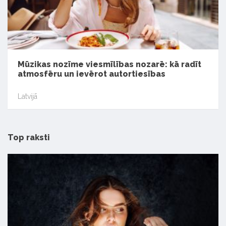
Mūzikas nozīme viesmīlības nozarē: kā radīt
atmosfēru un ievērot autortiesības
Latvijā
Top raksti