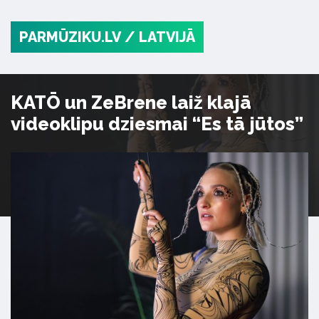
PARMŪZIKU.LV
/ LATVIJĀ
KATŌ un ZeBrene laiž klajā
videoklipu dziesmai “Es tā jūtos”