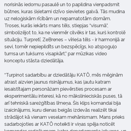
norisinās iedomu pasaulē un to papildina vienpadsmit
būtnes, kuras šķietami dzīvo sievietes galvā. Tās mudina
uz neloģiskām rīcībām un nepamatotām domām.
Troses, kurās iekārts mans tēls, stiepjas “visumā”,
simbolizējot to, ka ne vienmēr cilvēks ir tas, kurš kontrolē
situāciju. Turpretī, ZeBrenes – vīrieša tēls - ir harmonijā ar
sevi, tomēr nepiepildīts un bezspēcīgs, ko atspoguļo
tumsa un tukšums visapkārt,” par mūzikas video
konceptu stāsta dziedātāja.
“Turpinot sadarbību ar dziedātāju KATŌ, mēs mēģinām
atrast aizvien jaunus risinājumus, kas ļautu katram
iesaistītajam personāžam pievērsties procesam ar
eksperimentālu interesi, kā no mākslinieciskās puses, tā
arī tehniskā sarežģītības līmeņa. Šis klips komandai bija
izaicinājums, kuru dienas beigās izdevās realizēt tikai
strādājot kā vienam veselam mehānismam. Mans prieks
sadarbojoties ar KATŌ noteikti ir viņas spēja noticēt