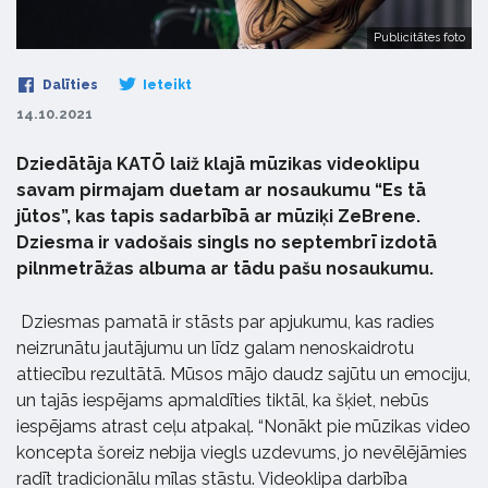
Publicitātes foto
Dalīties
Ieteikt
14.10.2021
Dziedātāja KATŌ laiž klajā mūzikas videoklipu
savam pirmajam duetam ar nosaukumu “Es tā
jūtos”, kas tapis sadarbībā ar mūziķi ZeBrene.
Dziesma ir vadošais singls no septembrī izdotā
pilnmetrāžas albuma ar tādu pašu nosaukumu.
Dziesmas pamatā ir stāsts par apjukumu, kas radies
neizrunātu jautājumu un līdz galam nenoskaidrotu
attiecību rezultātā. Mūsos mājo daudz sajūtu un emociju,
un tajās iespējams apmaldīties tiktāl, ka šķiet, nebūs
iespējams atrast ceļu atpakaļ. “Nonākt pie mūzikas video
koncepta šoreiz nebija viegls uzdevums, jo nevēlējāmies
radīt tradicionālu mīlas stāstu. Videoklipa darbība