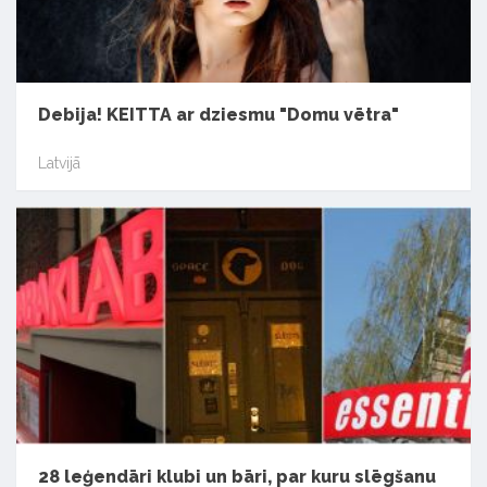
Debija! KEITTA ar dziesmu "Domu vētra"
Latvijā
28 leģendāri klubi un bāri, par kuru slēgšanu