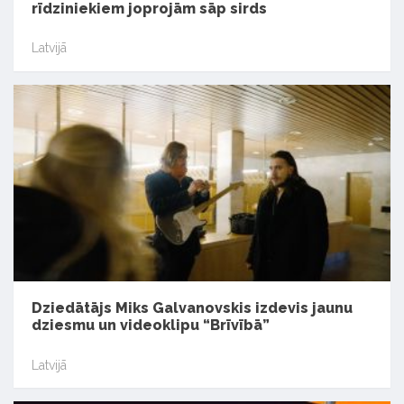
rīdziniekiem joprojām sāp sirds
Latvijā
Dziedātājs Miks Galvanovskis izdevis jaunu
dziesmu un videoklipu “Brīvībā”
Latvijā