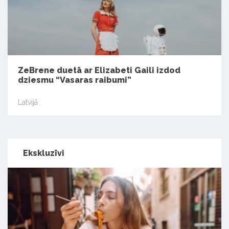
ZeBrene duetā ar Elizabeti Gaili izdod
dziesmu “Vasaras raibumi”
Latvijā
Ekskluzīvi