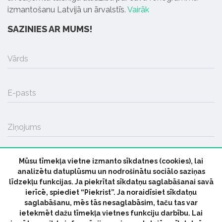
izmantošanu Latvijā un ārvalstīs.
Vairāk
SAZINIES AR MUMS!
Vārds
E-pasts
Ziņojums
Mūsu tīmekļa vietne izmanto sīkdatnes (cookies), lai
SŪTĪT
analizētu datuplūsmu un nodrošinātu sociālo saziņas
līdzekļu funkcijas. Ja piekrītat sīkdatņu saglabāšanai savā
ierīcē, spiediet “Piekrist”. Ja noraidīsiet sīkdatņu
saglabāšanu, mēs tās nesaglabāsim, taču tas var
ietekmēt dažu tīmekļa vietnes funkciju darbību. Lai