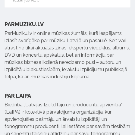
PARMUZIKU.LV
ParMuziku.lv ir online mūzikas žurnāls, kurā iespējams
izlasīt svarīgāko par mūziku Latvijā un pasaulē. Šeit vari
atrast ne tikai aktuālās ziņas, ekspertu viedokļus, albumu,
DVD un koncertu apskatus, bet arī informāciju par
mūzikas biznesa ikdienā neredzamo pusi – autoru un
izpildītāju blakustiesībām, ierakstu izpildījumu publiskajā
telpā, kā arī mūzikas industriju kopumā.
PAR LAIPA
Biedrība „Latvijas Izpildītāju un producentu apvienība”
(LaIPA) ir kolektīvā pārvaldījuma organizācija, kur
apvienojušies pašmāju un ārvalstu izpildītāji un
fonogrammu producenti, lai iestātos par savām tiesībām
un saņemtu taisnīgu atlīdzību par savu fonogrammu