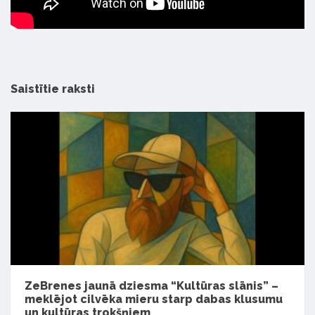
Saistītie raksti
ZeBrenes jaunā dziesma “Kultūras slānis” –
meklējot cilvēka mieru starp dabas klusumu
un kultūras trokšņiem