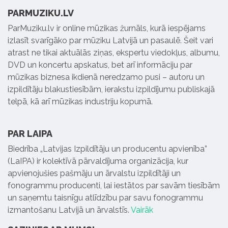
PARMUZIKU.LV
ParMuziku.lv ir online mūzikas žurnāls, kurā iespējams
izlasīt svarīgāko par mūziku Latvijā un pasaulē. Šeit vari
atrast ne tikai aktuālās ziņas, ekspertu viedokļus, albumu,
DVD un koncertu apskatus, bet arī informāciju par
mūzikas biznesa ikdienā neredzamo pusi – autoru un
izpildītāju blakustiesībām, ierakstu izpildījumu publiskajā
telpā, kā arī mūzikas industriju kopumā.
PAR LAIPA
Biedrība „Latvijas Izpildītāju un producentu apvienība”
(LaIPA) ir kolektīvā pārvaldījuma organizācija, kur
apvienojušies pašmāju un ārvalstu izpildītāji un
fonogrammu producenti, lai iestātos par savām tiesībām
un saņemtu taisnīgu atlīdzību par savu fonogrammu
izmantošanu Latvijā un ārvalstīs.
Vairāk