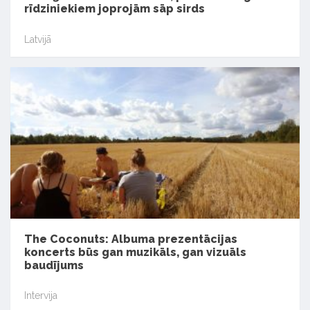
rīdziniekiem joprojām sāp sirds
Latvijā
The Coconuts: Albuma prezentācijas
koncerts būs gan muzikāls, gan vizuāls
baudījums
Intervija