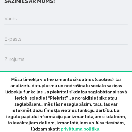
SAZINIES AR MUMS!
Vārds
E-pasts
Ziņojums
Mūsu tīmekļa vietne izmanto sīkdatnes (cookies), lai
SŪTĪT
analizētu datuplūsmu un nodrošinātu sociālo saziņas
līdzekļu funkcijas. Ja piekrītat sīkdatņu saglabāšanai savā
ierīcē, spiediet “Piekrist”. Ja noraidīsiet sīkdatņu
saglabāšanu, mēs tās nesaglabāsim, taču tas var
ietekmēt dažu tīmekļa vietnes funkciju darbību. Lai
iegūtu papildu informāciju par izmantotajām sīkdatnēm,
© 2026 parmuziku.lv, visas tiesības paturētas
to ievāktajiem datiem, izmantotājiem un Jūsu tiesībām,
lūdzam skatīt
privātuma politiku.
RSS:
ParMuziku.lv
Mūzikas Ziņas
Industrijas Ziņas