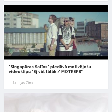
"Singapūras Satīns" piedāvā motivējošu
videoklipu "Ej vēl tālāk / MOTREPS"
Industrijas Ziņas