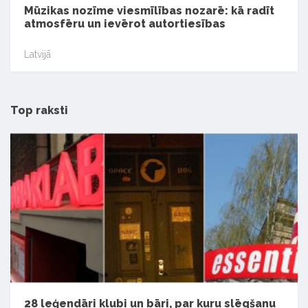
Mūzikas nozīme viesmīlības nozarē: kā radīt
atmosfēru un ievērot autortiesības
Latvijā
Top raksti
28 leģendāri klubi un bāri, par kuru slēgšanu