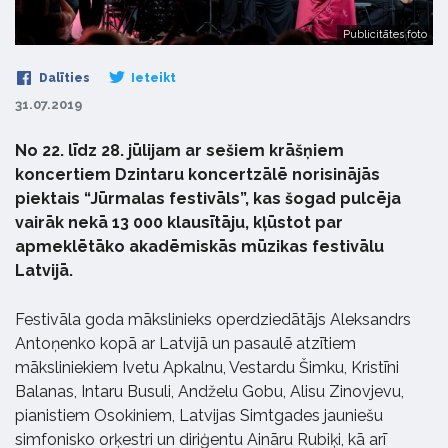
Publicitātes foto
Dalīties
Ieteikt
31.07.2019
No 22. līdz 28. jūlijam ar sešiem krāšņiem
koncertiem Dzintaru koncertzālē norisinājās
piektais “Jūrmalas festivāls”, kas šogad pulcēja
vairāk nekā 13 000 klausītāju, kļūstot par
apmeklētāko akadēmiskās mūzikas festivālu
Latvijā.
Festivāla goda mākslinieks operdziedātājs Aleksandrs
Antoņenko kopā ar Latvijā un pasaulē atzītiem
māksliniekiem Ivetu Apkalnu, Vestardu Šimku, Kristīni
Balanas, Intaru Busuli, Andželu Gobu, Alisu Zinovjevu,
pianistiem Osokiniem, Latvijas Simtgades jauniešu
simfonisko orķestri un diriģentu Aināru Rubiķi, kā arī