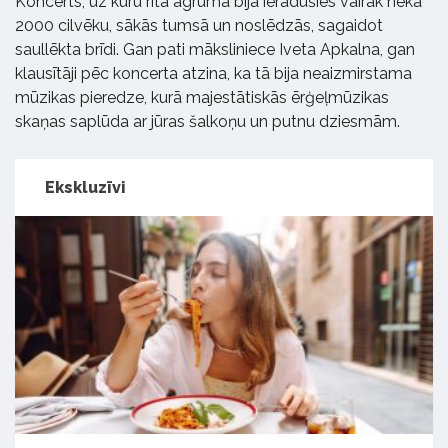
Koncerts, uz kuru rīta agrumā bija ieradušies vairāk nekā
2000 cilvēku, sākās tumsā un noslēdzās, sagaidot
saullēkta brīdi. Gan pati māksliniece Iveta Apkalna, gan
klausītāji pēc koncerta atzina, ka tā bija neaizmirstama
mūzikas pieredze, kurā majestātiskās ērģeļmūzikas
skaņas saplūda ar jūras šalkoņu un putnu dziesmām.
Ekskluzīvi