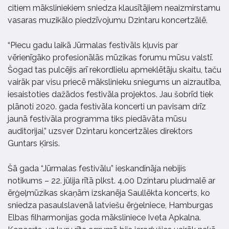
citiem māksliniekiem sniedza klausītājiem neaizmirstamu
vasaras muzikālo piedzīvojumu Dzintaru koncertzālē.
“Piecu gadu laikā Jūrmalas festivāls kļuvis par
vērienīgāko profesionālās mūzikas forumu mūsu valstī.
Šogad tas pulcējis arī rekordlielu apmeklētāju skaitu, taču
vairāk par visu priecē mākslinieku sniegums un aizrautība,
iesaistoties dažādos festivāla projektos. Jau šobrīd tiek
plānoti 2020. gada festivāla koncerti un pavisam drīz
jaunā festivāla programma tiks piedāvāta mūsu
auditorijai,” uzsver Dzintaru koncertzāles direktors
Guntars Ķirsis.
Šā gada “Jūrmalas festivālu” ieskandināja nebijis
notikums – 22. jūlija rītā plkst. 4.00 Dzintaru pludmalē ar
ērģeļmūzikas skaņām izskanēja Saullēkta koncerts, ko
sniedza pasaulslavenā latviešu ērģelniece, Hamburgas
Elbas filharmonijas goda māksliniece Iveta Apkalna.