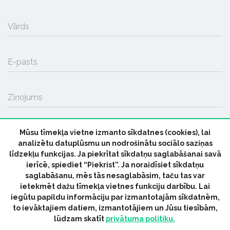
Vārds
E-pasts
Ziņojums
Mūsu tīmekļa vietne izmanto sīkdatnes (cookies), lai
SŪTĪT
analizētu datuplūsmu un nodrošinātu sociālo saziņas
līdzekļu funkcijas. Ja piekrītat sīkdatņu saglabāšanai savā
ierīcē, spiediet “Piekrist”. Ja noraidīsiet sīkdatņu
saglabāšanu, mēs tās nesaglabāsim, taču tas var
ietekmēt dažu tīmekļa vietnes funkciju darbību. Lai
iegūtu papildu informāciju par izmantotajām sīkdatnēm,
© 2026 parmuziku.lv, visas tiesības paturētas
to ievāktajiem datiem, izmantotājiem un Jūsu tiesībām,
lūdzam skatīt
privātuma politiku.
RSS:
ParMuziku.lv
Mūzikas Ziņas
Industrijas Ziņas