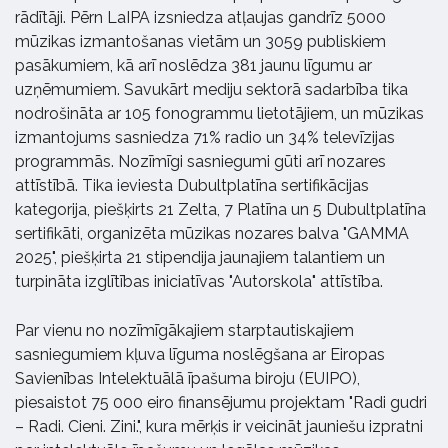
rādītāji. Pērn LaIPA izsniedza atļaujas gandrīz 5000
mūzikas izmantošanas vietām un 3059 publiskiem
pasākumiem, kā arī noslēdza 381 jaunu līgumu ar
uzņēmumiem. Savukārt mediju sektorā sadarbība tika
nodrošināta ar 105 fonogrammu lietotājiem, un mūzikas
izmantojums sasniedza 71% radio un 34% televīzijas
programmās. Nozīmīgi sasniegumi gūti arī nozares
attīstībā. Tika ieviesta Dubultplatīna sertifikācijas
kategorija, piešķirts 21 Zelta, 7 Platīna un 5 Dubultplatīna
sertifikāti, organizēta mūzikas nozares balva "GAMMA
2025", piešķirta 21 stipendija jaunajiem talantiem un
turpināta izglītības iniciatīvas "Autorskola" attīstība.
Par vienu no nozīmīgākajiem starptautiskajiem
sasniegumiem kļuva līguma noslēgšana ar Eiropas
Savienības Intelektuālā īpašuma biroju (EUIPO),
piesaistot 75 000 eiro finansējumu projektam "Radi gudri
– Radi. Cieni. Zini.", kura mērķis ir veicināt jauniešu izpratni