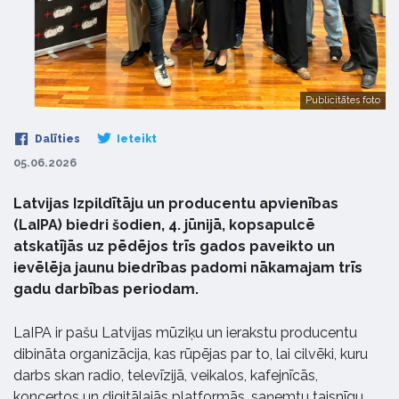
Publicitātes foto
Dalīties
Ieteikt
05.06.2026
Latvijas Izpildītāju un producentu apvienības
(LaIPA) biedri šodien, 4. jūnijā, kopsapulcē
atskatījās uz pēdējos trīs gados paveikto un
ievēlēja jaunu biedrības padomi nākamajam trīs
gadu darbības periodam.
LaIPA ir pašu Latvijas mūziķu un ierakstu producentu
dibināta organizācija, kas rūpējas par to, lai cilvēki, kuru
darbs skan radio, televīzijā, veikalos, kafejnīcās,
koncertos un digitālajās platformās, saņemtu taisnīgu