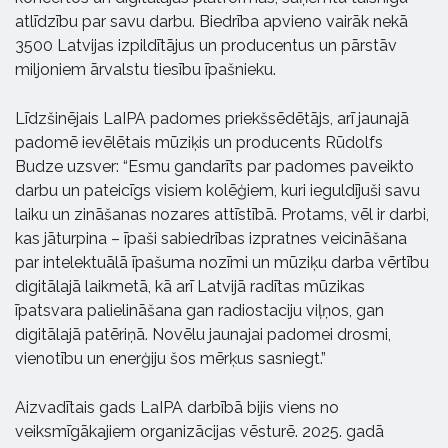
atlīdzību par savu darbu. Biedrība apvieno vairāk nekā
3500 Latvijas izpildītājus un producentus un pārstāv
miljoniem ārvalstu tiesību īpašnieku.
Līdzšinējais LaIPA padomes priekšsēdētājs, arī jaunajā
padomē ievēlētais mūziķis un producents Rūdolfs
Budze uzsver: “Esmu gandarīts par padomes paveikto
darbu un pateicīgs visiem kolēģiem, kuri ieguldījuši savu
laiku un zināšanas nozares attīstībā. Protams, vēl ir darbi,
kas jāturpina – īpaši sabiedrības izpratnes veicināšana
par intelektuālā īpašuma nozīmi un mūziķu darba vērtību
digitālajā laikmetā, kā arī Latvijā radītas mūzikas
īpatsvara palielināšana gan radiostaciju viļņos, gan
digitālajā patēriņā. Novēlu jaunajai padomei drosmi,
vienotību un enerģiju šos mērķus sasniegt.”
Aizvadītais gads LaIPA darbībā bijis viens no
veiksmīgākajiem organizācijas vēsturē. 2025. gadā