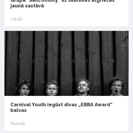
Grupa “Sanctimony” uz skatuves atgriežas
jaunā sastāvā
Latvijā
Carnival Youth iegūst divas „EBBA Award”
balvas
Pasaulē