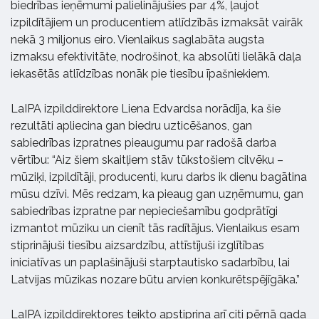
biedrības ieņēmumi palielinājušies par 4%, ļaujot
izpildītājiem un producentiem atlīdzībās izmaksāt vairāk
nekā 3 miljonus eiro. Vienlaikus saglabāta augsta
izmaksu efektivitāte, nodrošinot, ka absolūti lielākā daļa
iekasētās atlīdzības nonāk pie tiesību īpašniekiem.
LaIPA izpilddirektore Liena Edvardsa norādīja, ka šie
rezultāti apliecina gan biedru uzticēšanos, gan
sabiedrības izpratnes pieaugumu par radošā darba
vērtību: “Aiz šiem skaitļiem stāv tūkstošiem cilvēku –
mūziķi, izpildītāji, producenti, kuru darbs ik dienu bagātina
mūsu dzīvi. Mēs redzam, ka pieaug gan uzņēmumu, gan
sabiedrības izpratne par nepieciešamību godprātīgi
izmantot mūziku un cienīt tās radītājus. Vienlaikus esam
stiprinājuši tiesību aizsardzību, attīstījuši izglītības
iniciatīvas un paplašinājuši starptautisko sadarbību, lai
Latvijas mūzikas nozare būtu arvien konkurētspējīgāka.”
LaIPA izpilddirektores teikto apstiprina arī citi pērnā gada