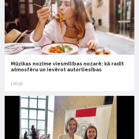
Mūzikas nozīme viesmīlības nozarē: kā radīt
atmosfēru un ievērot autortiesības
Latvijā