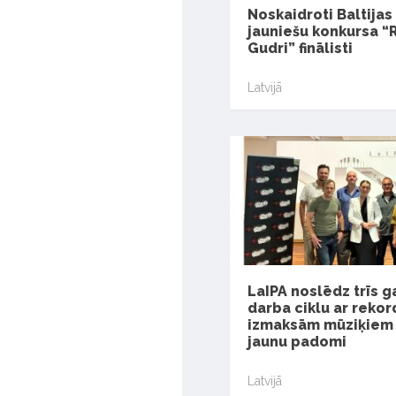
Noskaidroti Baltijas
jauniešu konkursa “
Gudri” finālisti
Latvijā
LaIPA noslēdz trīs 
darba ciklu ar reko
izmaksām mūziķiem 
jaunu padomi
Latvijā