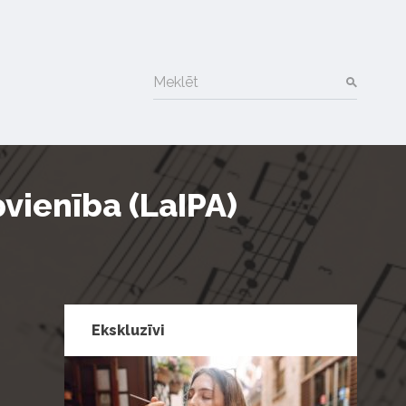
Meklēt
pvienība (LaIPA)
Ekskluzīvi