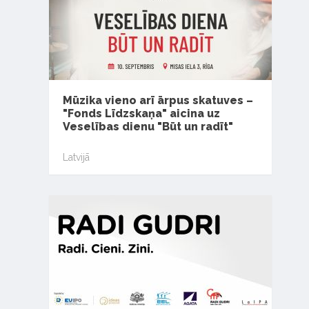
Mūzika vieno arī ārpus skatuves –
"Fonds Līdzskaņa" aicina uz
Veselības dienu "Būt un radīt"
Latvijā