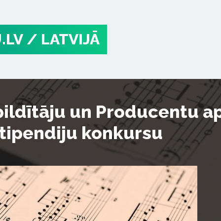
.LV
/ LATVIJĀ
zpildītāju un Producentu a
stipendiju konkursu