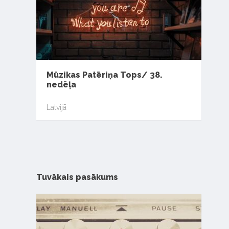
Mūzikas Patēriņa Tops/ 38.
nedēļa
Latvijā
Tuvākais pasākums