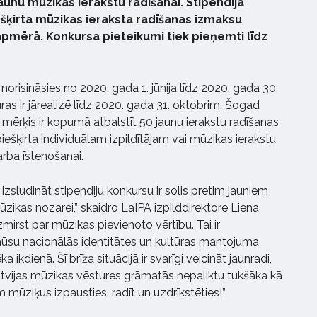
aunu mūzikas ierakstu radīšanai. Stipendija
ešķirta mūzikas ieraksta radīšanas izmaksu
apmērā. Konkursa pieteikumi tiek pieņemti līdz
norisināsies no 2020. gada 1. jūnija līdz 2020. gada 30.
uras ir jārealizē līdz 2020. gada 31. oktobrim. Šogad
 mērķis ir kopumā atbalstīt 50 jaunu ierakstu radīšanas
piešķirta individuālam izpildītājam vai mūzikas ierakstu
rba īstenošanai.
ludināt stipendiju konkursu ir solis pretim jauniem
kas nozarei,” skaidro LaIPA izpilddirektore Liena
mirst par mūzikas pievienoto vērtību. Tai ir
su nacionālās identitātes un kultūras mantojuma
 ikdienā. Šī brīža situācijā ir svarīgi veicināt jaunradi,
atvijas mūzikas vēstures grāmatās nepaliktu tukšāka kā
 mūziķus izpausties, radīt un uzdrīkstēties!”