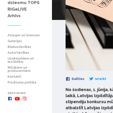
dziesmu TOPS
RIGaLIVE
Arhīvs
Atļaujas un licences
Galerijas
Blakustiesības
Autortiesības
Uzņēmumiem un
iestādēm
Mūziķiem un
producentiem
Kontakti
Dalīties
Ieteikt
Privātuma politika
No šodienas, 1. jūnija,
SEKO MUMS
laikā, Latvijas Izpildīt
stipendiju konkursu mū
atbalstīt Latvijas izpi