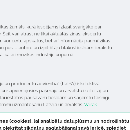
ikas žurnāls, kurā iespējams izlasīt svarīgāko par
Šeit vari atrast ne tikai aktuālās ziņas, ekspertu
 koncertu apskatus, bet arī informāciju par mūzikas
 pusi – autoru un izpildītāju blakustiesībām, ierakstu
pā, kā arī mūzikas industriju kopumā.
tāju un producentu apvienība” (LaIPA) ir kolektīvā
 kur apvienojušies pašmāju un ārvalstu izpildītāji un
ai iestātos par savām tiesībām un saņemtu taisnīgu
rammu izmantošanu Latvijā un ārvalstīs.
Vairāk
nes (cookies), lai analizētu datuplūsmu un nodrošinātu
Ja piekrītat sīkdatņu saglabāšanai savā ierīcē, spiediet