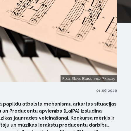
Foto: Steve Buissinne/Pixabay
01.06.2020
 kā papildu atbalsta mehānismu ārkārtas situācijas
āju un Producentu apvienība (LaIPA) izsludina
zikas jaunrades veicināšanai. Konkursa mērķis ir
ldītāju un mūzikas ierakstu producentu darbību,