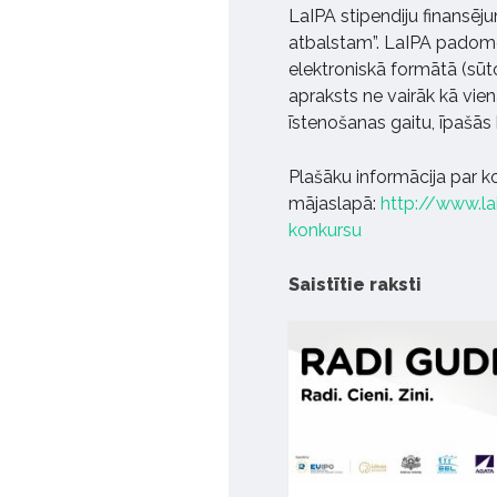
LaIPA stipendiju finansēj
atbalstam”. LaIPA padomei
elektroniskā formātā (sū
apraksts ne vairāk kā vien
īstenošanas gaitu, īpašās 
Plašāku informācija par 
mājaslapā:
http://www.la
konkursu
Saistītie raksti