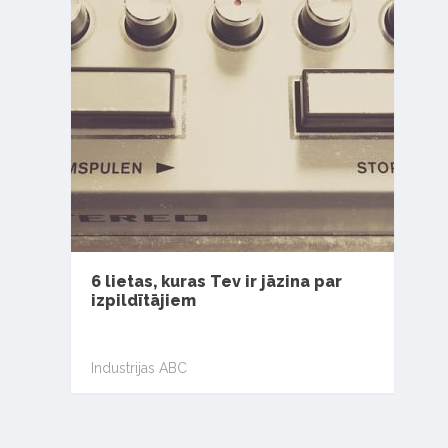
6 lietas, kuras Tev ir jāzina par
izpildītājiem
Industrijas ABC