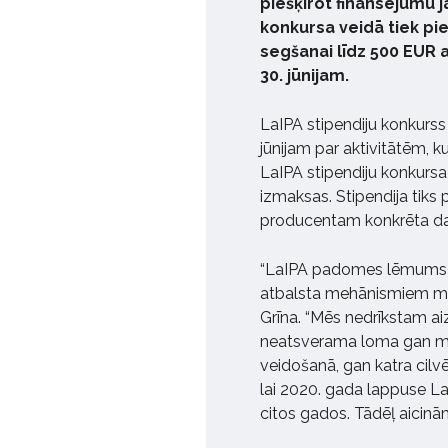
piešķirot finansējumu j
konkursa veidā tiek pi
segšanai līdz 500 EUR 
30. jūnijam.
LaIPA stipendiju konkurss 
jūnijam par aktivitātēm, k
LaIPA stipendiju konkursa
izmaksas. Stipendija tiks 
producentam konkrēta da
“LaIPA padomes lēmums izs
atbalsta mehānismiem mūzi
Grīna. “Mēs nedrīkstam aiz
neatsverama loma gan mū
veidošanā, gan katra cilvēka
lai 2020. gada lappuse L
citos gados. Tādēļ aicinām