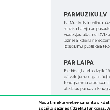
PARMUZIKU.LV
ParMuziku.lv ir online mūz
mūziku Latvijā un pasaulē. 
viedokļus, albumu, DVD un
biznesa ikdienā neredzamo
izpildījumu publiskajā tel
PAR LAIPA
Biedrība „Latvijas Izpildī
pārvaldījuma organizācija,
fonogrammu producenti, l
atlīdzību par savu fonog
Mūsu tīmekļa vietne izmanto sīkdat
sociālo saziņas līdzekļu funkcijas. 