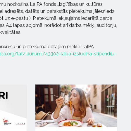
umu nodrošina LaIPA fonds „Izglītības un kultūras
 adresēts, datēts un parakstīts pieteikums jāiesniedz
tot uz e-pastu
). Pieteikumā iekļaujams iecerētā darba
as A4 lapas apjomā, norādot arī darba mērķi, auditoriju,
kvalitātes.
konkursu un pieteikuma detaļām meklē LaIPA
ipa.org/lat/jaunumi/43302-laipa-izsludina-stipendiju-