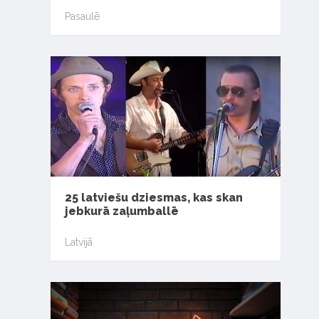
Pasaulē
25 latviešu dziesmas, kas skan
jebkurā zaļumballē
Latvijā