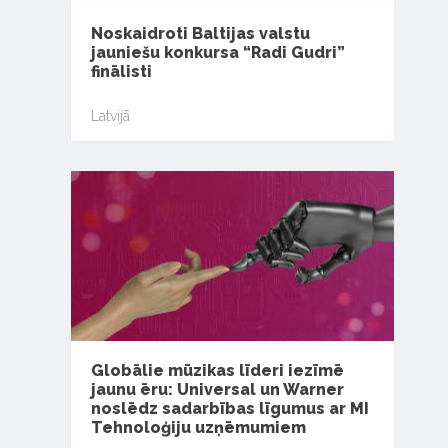
Noskaidroti Baltijas valstu
jauniešu konkursa “Radi Gudri”
finālisti
Latvijā
Globālie mūzikas līderi iezīmē
jaunu ēru: Universal un Warner
noslēdz sadarbības līgumus ar MI
Tehnoloģiju uzņēmumiem