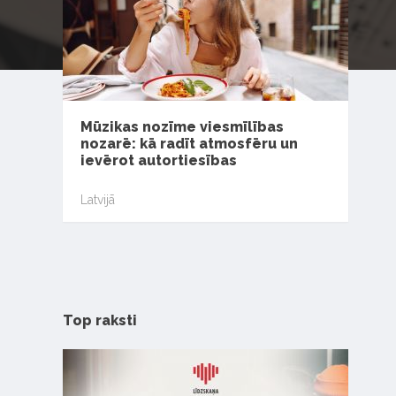
Mūzikas nozīme viesmīlības
nozarē: kā radīt atmosfēru un
ievērot autortiesības
Latvijā
Top raksti