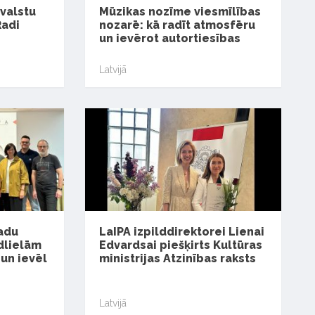
 valstu
Mūzikas nozīme viesmīlības
Radi
nozarē: kā radīt atmosfēru
un ievērot autortiesības
Latvijā
gadu
LaIPA izpilddirektorei Lienai
rdlielām
Edvardsai piešķirts Kultūras
un ievēl
ministrijas Atzinības raksts
Latvijā