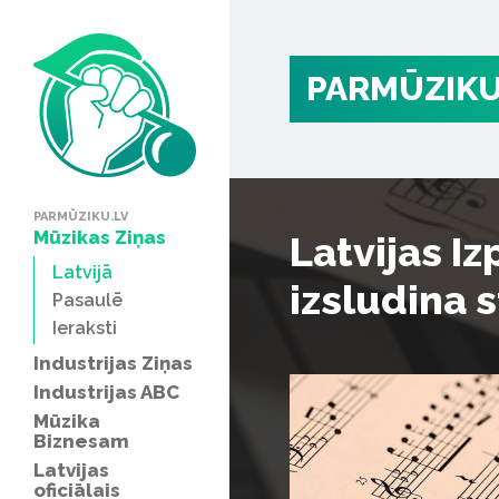
PARMŪZIKU
PARMŪZIKU.LV
Mūzikas Ziņas
Latvijas I
Latvijā
izsludina 
Pasaulē
Ieraksti
Industrijas Ziņas
Industrijas ABC
Mūzika
Biznesam
Latvijas
oficiālais