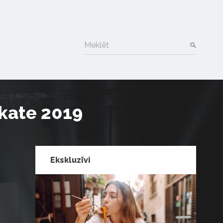
Meklēt
kate 2019
Ekskluzīvi