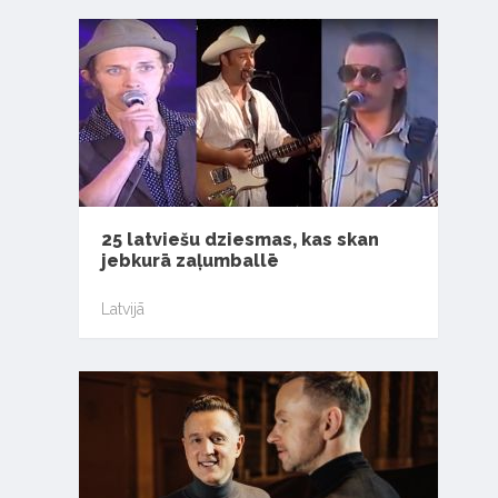
25 latviešu dziesmas, kas skan
jebkurā zaļumballē
Latvijā