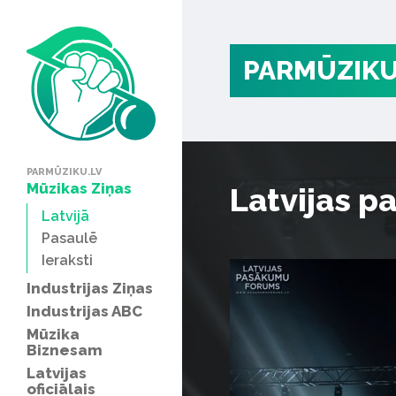
PARMŪZIKU
PARMŪZIKU.LV
Mūzikas Ziņas
Latvijas 
Latvijā
Pasaulē
Ieraksti
Industrijas Ziņas
Industrijas ABC
Mūzika
Biznesam
Latvijas
oficiālais