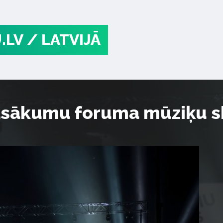
.LV
/ LATVIJĀ
pasākumu foruma mūziķu s