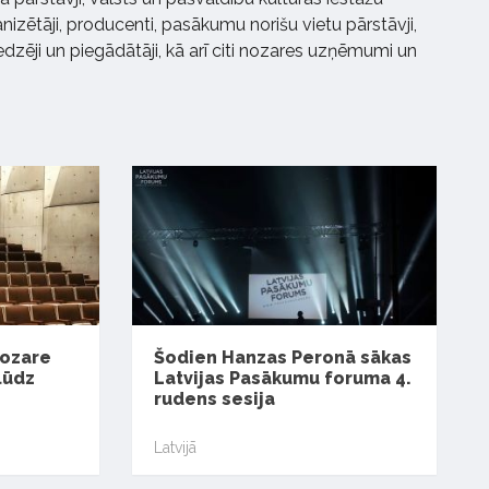
izētāji, producenti, pasākumu norišu vietu pārstāvji,
zēji un piegādātāji, kā arī citi nozares uzņēmumi un
nozare
Šodien Hanzas Peronā sākas
lūdz
Latvijas Pasākumu foruma 4.
rudens sesija
Latvijā