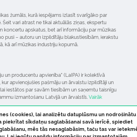
ikas žurnāls, kurā iespējams izlasīt svarīgāko par
Šeit vari atrast ne tikai aktuālās ziņas, ekspertu
 koncertu apskatus, bet arī informāciju par mūzikas
 pusi – autoru un izpildītāju blakustiesībām, ierakstu
pā, kā arī mūzikas industriju kopumā.
tāju un producentu apvienība” (LaIPA) ir kolektīvā
 kur apvienojušies pašmāju un ārvalstu izpildītāji un
ai iestātos par savām tiesībām un saņemtu taisnīgu
rammu izmantošanu Latvijā un ārvalstīs.
Vairāk
nes (cookies), lai analizētu datuplūsmu un nodrošinātu
Ja piekrītat sīkdatņu saglabāšanai savā ierīcē, spiediet
 saglabāšanu, mēs tās nesaglabāsim, taču tas var ietekm
bu. Lai iegūtu papildu informāciju par izmantotajām