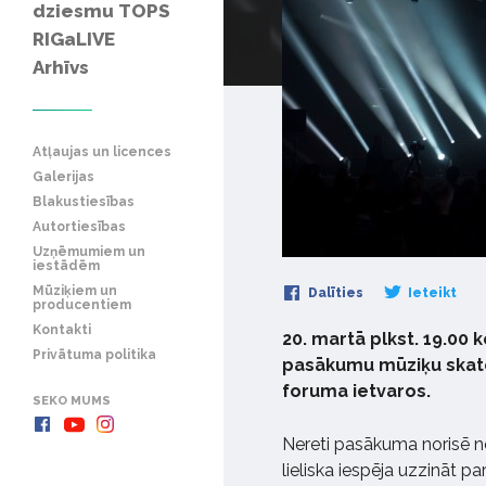
dziesmu TOPS
RIGaLIVE
Arhīvs
Atļaujas un licences
Galerijas
Blakustiesības
Autortiesības
Uzņēmumiem un
iestādēm
Mūziķiem un
Dalīties
Ieteikt
producentiem
Kontakti
20. martā plkst. 19.00 k
Privātuma politika
pasākumu mūziķu skate 
foruma ietvaros.
SEKO MUMS
Nereti pasākuma norisē n
lieliska iespēja uzzināt 