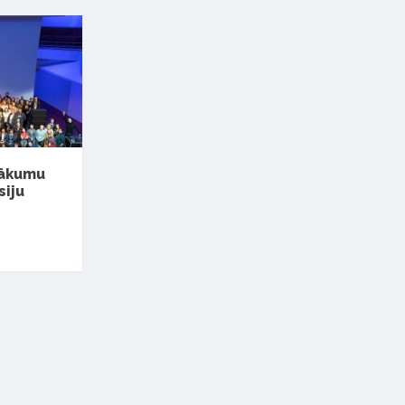
sākumu
siju