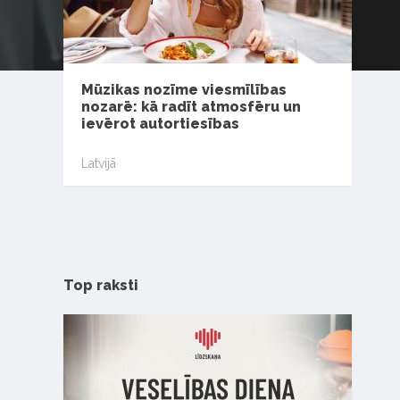
Mūzikas nozīme viesmīlības
nozarē: kā radīt atmosfēru un
ievērot autortiesības
Latvijā
Top raksti