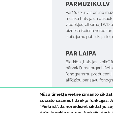
PARMUZIKU.LV
ParMuziku.lv ir online mūz
mūziku Latvijā un pasaulē. 
viedokļus, albumu, DVD un
biznesa ikdienā neredzamo
izpildījumu publiskajā tel
PAR LAIPA
Biedrība „Latvijas Izpildī
pārvaldījuma organizācija,
fonogrammu producenti, l
atlīdzību par savu fonog
Mūsu tīmekļa vietne izmanto sīkdat
sociālo saziņas līdzekļu funkcijas. 
“Piekrist”. Ja noraidīsiet sīkdatņu
dažu tīmekļa vietnes funkciju darbī