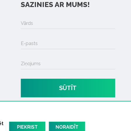
SAZINIES AR MUMS!
Vārds
E-pasts
Ziņojums
SŪTĪT
ēt
PIEKRIST
NORAIDĪT