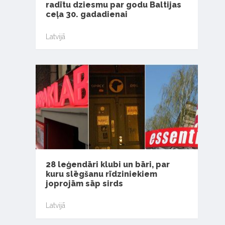
radītu dziesmu par godu Baltijas
ceļa 30. gadadienai
Latvijā
28 leģendāri klubi un bāri, par
kuru slēgšanu rīdziniekiem
joprojām sāp sirds
Latvijā