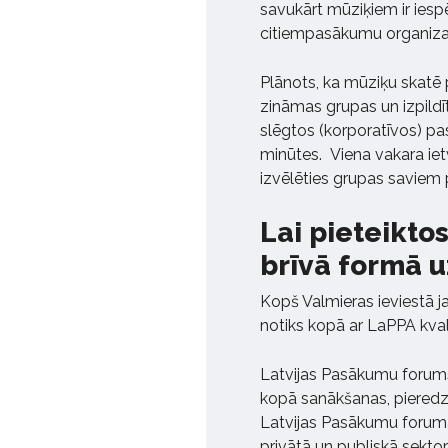
savukārt mūziķiem ir iesp
citiempasākumu organiza
Plānots, ka mūziķu skatē p
zināmas grupas un izpildīt
slēgtos (korporatīvos) pa
minūtes. Viena vakara iet
izvēlēties grupas savie
Lai pieteikto
brīvā formā u
Kopš Valmieras ieviestā j
notiks kopā ar LaPPA kva
Latvijas Pasākumu forums
kopā sanākšanas, pieredz
Latvijas Pasākumu foruma da
privātā un publiskā sektor