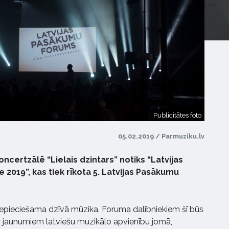
Publicitātes foto
05.02.2019 / Parmuziku.lv
oncertzālē “Lielais dzintars” notiks “Latvijas
2019”, kas tiek rīkota 5. Latvijas Pasākumu
epieciešama dzīvā mūzika. Foruma dalībniekiem šī būs
par jaunumiem latviešu muzikālo apvienību jomā,