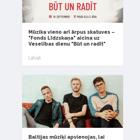
Mūzika vieno arī ārpus skatuves –
"Fonds Līdzskaņa" aicina uz
Veselības dienu "Būt un radīt"
Latvijā
Baltijas mūziķi apvienojas, lai