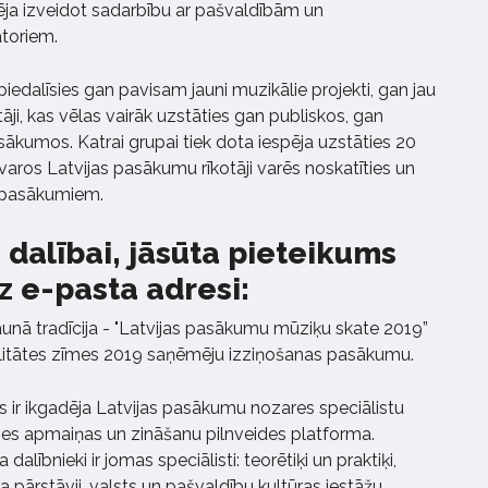
ēja izveidot sadarbību ar pašvaldībām un
toriem.
iedalīsies gan pavisam jauni muzikālie projekti, gan jau
āji, kas vēlas vairāk uzstāties gan publiskos, gan
sākumos. Katrai grupai tiek dota iespēja uzstāties 20
varos Latvijas pasākumu rīkotāji varēs noskatīties un
m pasākumiem.
s dalībai, jāsūta pieteikums
z e-pasta adresi:
aunā tradīcija - "Latvijas pasākumu mūziķu skate 2019”
litātes zīmes 2019 saņēmēju izziņošanas pasākumu.
 ir ikgadēja Latvijas pasākumu nozares speciālistu
es apmaiņas un zināšanu pilnveides platforma.
lībnieki ir jomas speciālisti: teorētiķi un praktiķi,
a pārstāvji, valsts un pašvaldību kultūras iestāžu