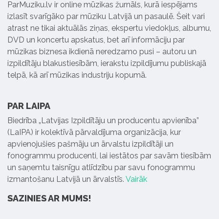
ParMuziku.lv ir online mūzikas žurnāls, kurā iespējams
izlasīt svarīgāko par mūziku Latvijā un pasaulē. Šeit vari
atrast ne tikai aktuālās ziņas, ekspertu viedokļus, albumu,
DVD un koncertu apskatus, bet arī informāciju par
mūzikas biznesa ikdienā neredzamo pusi – autoru un
izpildītāju blakustiesībām, ierakstu izpildījumu publiskajā
telpā, kā arī mūzikas industriju kopumā.
PAR LAIPA
Biedrība „Latvijas Izpildītāju un producentu apvienība”
(LaIPA) ir kolektīvā pārvaldījuma organizācija, kur
apvienojušies pašmāju un ārvalstu izpildītāji un
fonogrammu producenti, lai iestātos par savām tiesībām
un saņemtu taisnīgu atlīdzību par savu fonogrammu
izmantošanu Latvijā un ārvalstīs.
Vairāk
SAZINIES AR MUMS!