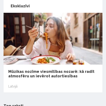
Ekskluzīvi
Mūzikas nozīme viesmīlības nozarē: kā radīt
atmosfēru un ievērot autortiesības
Latvijā
Top raksti