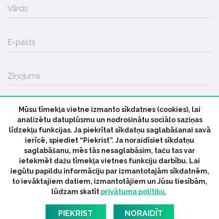
Vārds
E-pasts
Ziņojums
Mūsu tīmekļa vietne izmanto sīkdatnes (cookies), lai
SŪTĪT
analizētu datuplūsmu un nodrošinātu sociālo saziņas
līdzekļu funkcijas. Ja piekrītat sīkdatņu saglabāšanai savā
ierīcē, spiediet “Piekrist”. Ja noraidīsiet sīkdatņu
saglabāšanu, mēs tās nesaglabāsim, taču tas var
ietekmēt dažu tīmekļa vietnes funkciju darbību. Lai
iegūtu papildu informāciju par izmantotajām sīkdatnēm,
© 2026 parmuziku.lv, visas tiesības paturētas
to ievāktajiem datiem, izmantotājiem un Jūsu tiesībām,
lūdzam skatīt
privātuma politiku.
RSS:
ParMuziku.lv
Mūzikas Ziņas
Industrijas Ziņas
Industrijas ABC
Mūzika Biznesam
Latvijas oficiālais
PIEKRIST
NORAIDĪT
dziesmu TOPS
RIGaLIVE