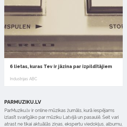
6 lietas, kuras Tev ir jāzina par izpildītājiem
Industrijas ABC
PARMUZIKU.LV
ParMuziku.lv ir online mūzikas žurnāls, kurā iespējams
izlasīt svarīgāko par mūziku Latvijā un pasaulē. Šeit vari
atrast ne tikai aktuālās ziņas, ekspertu viedokļus, albumu,