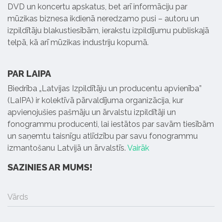
DVD un koncertu apskatus, bet arī informāciju par
mūzikas biznesa ikdienā neredzamo pusi – autoru un
izpildītāju blakustiesībām, ierakstu izpildījumu publiskajā
telpā, kā arī mūzikas industriju kopumā.
PAR LAIPA
Biedrība „Latvijas Izpildītāju un producentu apvienība”
(LaIPA) ir kolektīvā pārvaldījuma organizācija, kur
apvienojušies pašmāju un ārvalstu izpildītāji un
fonogrammu producenti, lai iestātos par savām tiesībām
un saņemtu taisnīgu atlīdzību par savu fonogrammu
izmantošanu Latvijā un ārvalstīs.
Vairāk
SAZINIES AR MUMS!
Vārds