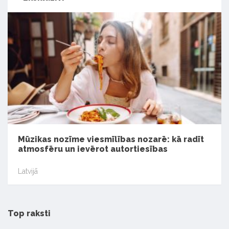
Mūzikas nozīme viesmīlības nozarē: kā radīt
atmosfēru un ievērot autortiesības
Latvijā
Top raksti