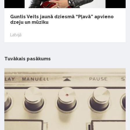
Guntis Veits jaunā dziesmā “Pļavā” apvieno
dzeju un mūziku
Latvijā
Tuvākais pasākums