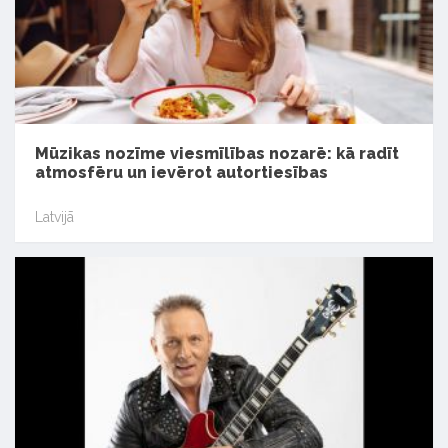
Mūzikas nozīme viesmīlības nozarē: kā radīt
atmosfēru un ievērot autortiesības
Latvijā