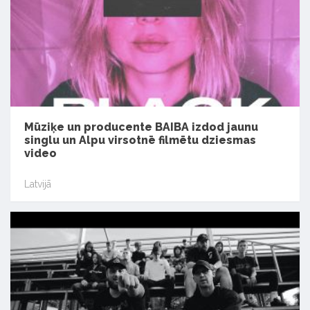
Mūziķe un producente BAIBA izdod jaunu
singlu un Alpu virsotnē filmētu dziesmas
video
Latvijā