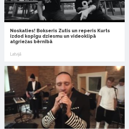
Noskaties! Bokseris Zutis un reperis Kurts
izdod kopīgu dziesmu un videoklipā
atgriežas bērnībā
Latvijā