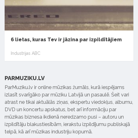
6 lietas, kuras Tev ir jāzina par izpildītājiem
Industrijas ABC
PARMUZIKU.LV
ParMuziku.lv ir online mūzikas žurnāls, kurā iespējams
izlasīt svarīgāko par mūziku Latvijā un pasaulē. Šeit vari
atrast ne tikai aktuālās ziņas, ekspertu viedokļus, albumu,
DVD un koncertu apskatus, bet arī informāciju par
mūzikas biznesa ikdienā neredzamo pusi – autoru un
izpildītāju blakustiesībām, ierakstu izpildījumu publiskajā
telpā, kā arī mūzikas industriju kopumā.