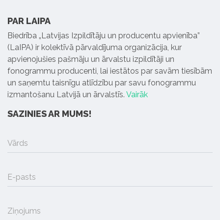
PAR LAIPA
Biedrība „Latvijas Izpildītāju un producentu apvienība”
(LaIPA) ir kolektīvā pārvaldījuma organizācija, kur
apvienojušies pašmāju un ārvalstu izpildītāji un
fonogrammu producenti, lai iestātos par savām tiesībām
un saņemtu taisnīgu atlīdzību par savu fonogrammu
izmantošanu Latvijā un ārvalstīs.
Vairāk
SAZINIES AR MUMS!
Vārds
E-pasts
Ziņojums