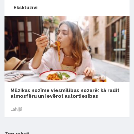
Ekskluzīvi
Mūzikas nozīme viesmīlības nozarē: kā radīt
atmosfēru un ievērot autortiesības
Latvijā
Top raksti