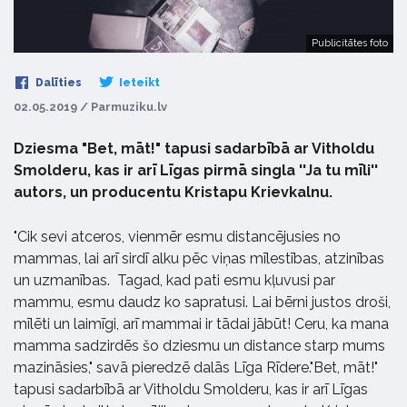
Publicitātes foto
Dalīties
Ieteikt
02.05.2019 / Parmuziku.lv
Dziesma "Bet, māt!" tapusi sadarbībā ar Vitholdu
Smolderu, kas ir arī Līgas pirmā singla ''Ja tu mīli''
autors, un producentu Kristapu Krievkalnu.
"Cik sevi atceros, vienmēr esmu distancējusies no
mammas, lai arī sirdī alku pēc viņas mīlestības, atzinības
un uzmanības. Tagad, kad pati esmu kļuvusi par
mammu, esmu daudz ko sapratusi. Lai bērni justos droši,
mīlēti un laimīgi, arī mammai ir tādai jābūt! Ceru, ka mana
mamma sadzirdēs šo dziesmu un distance starp mums
mazināsies," savā pieredzē dalās Līga Rīdere."Bet, māt!"
tapusi sadarbībā ar Vitholdu Smolderu, kas ir arī Līgas