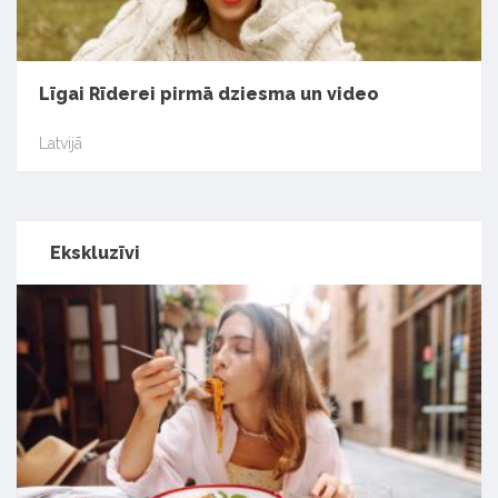
Līgai Rīderei pirmā dziesma un video
Latvijā
Ekskluzīvi