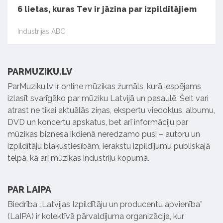
6 lietas, kuras Tev ir jāzina par izpildītājiem
Industrijas ABC
PARMUZIKU.LV
ParMuziku.lv ir online mūzikas žurnāls, kurā iespējams
izlasīt svarīgāko par mūziku Latvijā un pasaulē. Šeit vari
atrast ne tikai aktuālās ziņas, ekspertu viedokļus, albumu,
DVD un koncertu apskatus, bet arī informāciju par
mūzikas biznesa ikdienā neredzamo pusi – autoru un
izpildītāju blakustiesībām, ierakstu izpildījumu publiskajā
telpā, kā arī mūzikas industriju kopumā.
PAR LAIPA
Biedrība „Latvijas Izpildītāju un producentu apvienība”
(LaIPA) ir kolektīvā pārvaldījuma organizācija, kur