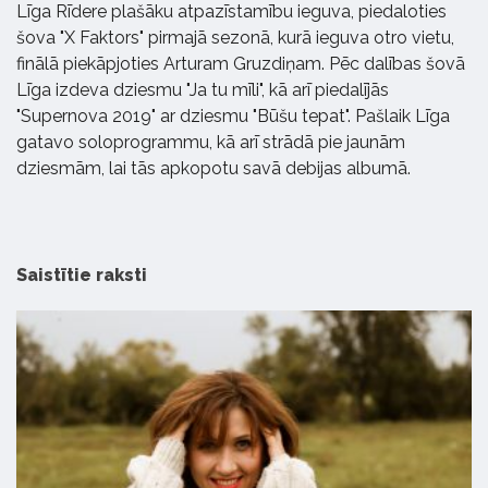
Līga Rīdere plašāku atpazīstamību ieguva, piedaloties
šova "X Faktors" pirmajā sezonā, kurā ieguva otro vietu,
finālā piekāpjoties Arturam Gruzdiņam. Pēc dalības šovā
Līga izdeva dziesmu "Ja tu mīli", kā arī piedalījās
"Supernova 2019" ar dziesmu "Būšu tepat". Pašlaik Līga
gatavo soloprogrammu, kā arī strādā pie jaunām
dziesmām, lai tās apkopotu savā debijas albumā.
Saistītie raksti