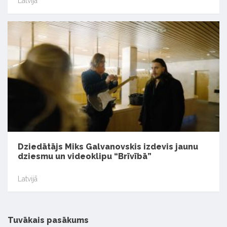
Latvijā
Dziedātājs Miks Galvanovskis izdevis jaunu
dziesmu un videoklipu “Brīvībā”
Latvijā
Tuvākais pasākums