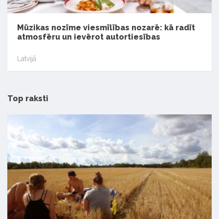
Mūzikas nozīme viesmīlības nozarē: kā radīt
atmosfēru un ievērot autortiesības
Latvijā
Top raksti