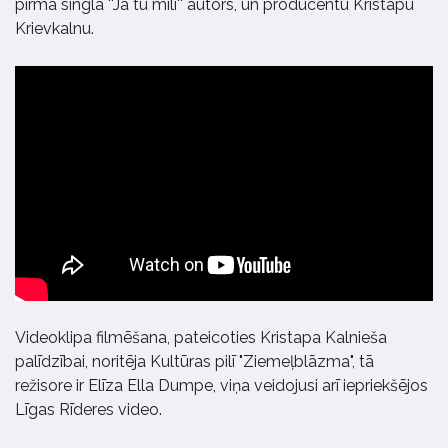
pirmā singla ''Ja tu mīli'' autors, un producentu Kristapu
Krievkalnu.
Videoklipa filmēšana, pateicoties Kristapa Kalnieša
palīdzībai, noritēja Kultūras pilī "Ziemeļblāzma", tā
režisore ir Elīza Ella Dumpe, viņa veidojusi arī iepriekšējos
Līgas Rīderes video.