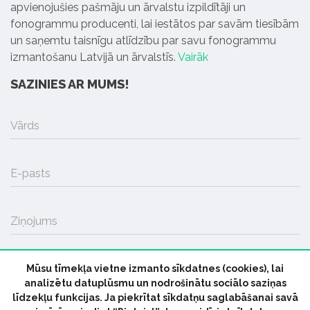
apvienojušies pašmāju un ārvalstu izpildītāji un
fonogrammu producenti, lai iestātos par savām tiesībām
un saņemtu taisnīgu atlīdzību par savu fonogrammu
izmantošanu Latvijā un ārvalstīs.
Vairāk
SAZINIES AR MUMS!
Vārds
E-pasts
Ziņojums
Mūsu tīmekļa vietne izmanto sīkdatnes (cookies), lai
SŪTĪT
analizētu datuplūsmu un nodrošinātu sociālo saziņas
līdzekļu funkcijas. Ja piekrītat sīkdatņu saglabāšanai savā