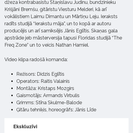
džeza kontrabasistu Staņislavu Judinu, bundzinieku
Krišjāni Bremšu, ģitāristu Viesturu Melderi, kā arī
vokālistiem Laimu Dimantu un Mārtiņu Leju. Ieraksts
radīts studijā “Ierakstu māja”, un to kopā ar autoru
producējis un arī samiksējis Jānis Eglītis. Skaņas gala
apstrāde jeb māsterversija tapusi Floridas studijā “The
Freq Zone” un to veicis Nathan Hamiel.
Video klipa radošā komanda:
Režisors: Didzis Eglītis
Operators: Raitis Valainis
Montāža: Kristaps Mozgirs
Gaismotājs: Armands Virbulis
Grimms: Stīna Skulme-Balode
Ģitāru tehniķis, horeogrāfs: Jānis Līde
Ekskluzīvi