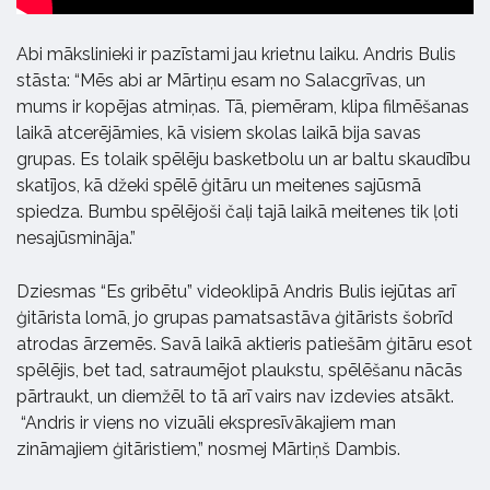
Abi mākslinieki ir pazīstami jau krietnu laiku. Andris Bulis
stāsta: “Mēs abi ar Mārtiņu esam no Salacgrīvas, un
mums ir kopējas atmiņas. Tā, piemēram, klipa filmēšanas
laikā atcerējāmies, kā visiem skolas laikā bija savas
grupas. Es tolaik spēlēju basketbolu un ar baltu skaudību
skatījos, kā džeki spēlē ģitāru un meitenes sajūsmā
spiedza. Bumbu spēlējoši čaļi tajā laikā meitenes tik ļoti
nesajūsmināja.”
Dziesmas “Es gribētu” videoklipā Andris Bulis iejūtas arī
ģitārista lomā, jo grupas pamatsastāva ģitārists šobrīd
atrodas ārzemēs. Savā laikā aktieris patiešām ģitāru esot
spēlējis, bet tad, satraumējot plaukstu, spēlēšanu nācās
pārtraukt, un diemžēl to tā arī vairs nav izdevies atsākt.
“Andris ir viens no vizuāli ekspresīvākajiem man
zināmajiem ģitāristiem,” nosmej Mārtiņš Dambis.