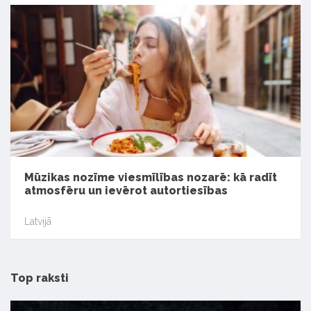
Mūzikas nozīme viesmīlības nozarē: kā radīt
atmosfēru un ievērot autortiesības
Latvijā
Top raksti