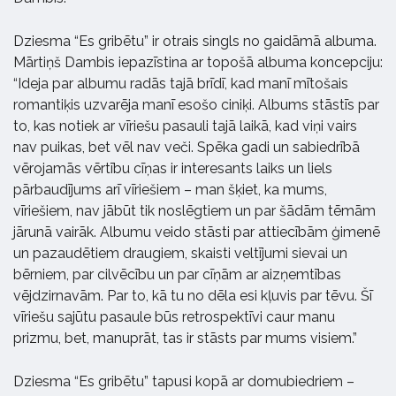
Dziesma “Es gribētu” ir otrais singls no gaidāmā albuma.
Mārtiņš Dambis iepazīstina ar topošā albuma koncepciju:
“Ideja par albumu radās tajā brīdī, kad manī mītošais
romantiķis uzvarēja manī esošo ciniķi. Albums stāstīs par
to, kas notiek ar vīriešu pasauli tajā laikā, kad viņi vairs
nav puikas, bet vēl nav veči. Spēka gadi un sabiedrībā
vērojamās vērtību cīņas ir interesants laiks un liels
pārbaudījums arī vīriešiem – man šķiet, ka mums,
vīriešiem, nav jābūt tik noslēgtiem un par šādām tēmām
jārunā vairāk. Albumu veido stāsti par attiecībām ģimenē
un pazaudētiem draugiem, skaisti veltījumi sievai un
bērniem, par cilvēcību un par cīņām ar aizņemtības
vējdzirnavām. Par to, kā tu no dēla esi kļuvis par tēvu. Šī
vīriešu sajūtu pasaule būs retrospektīvi caur manu
prizmu, bet, manuprāt, tas ir stāsts par mums visiem.”
Dziesma “Es gribētu” tapusi kopā ar domubiedriem –