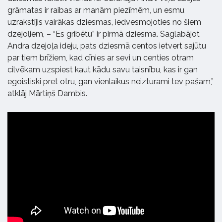
grāmatas ir raibas ar manām piezīmēm, un esmu
uzrakstījis vairākas dziesmas, iedvesmojoties no šiem
dzejoļiem, – “Es gribētu” ir pirmā dziesma. Saglabājot
Andra dzejoļa ideju, pats dziesmā centos ietvert sajūtu
par tiem brīžiem, kad cīnies ar sevi un centies otram
cilvēkam uzspiest kaut kādu savu taisnību, kas ir gan
egoistiski pret otru, gan vienlaikus neizturami tev pašam,”
atklāj Mārtiņš Dambis.