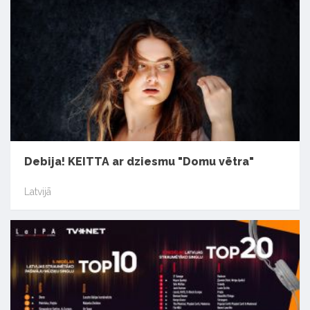
Debija! KEITTA ar dziesmu "Domu vētra"
Latvijā