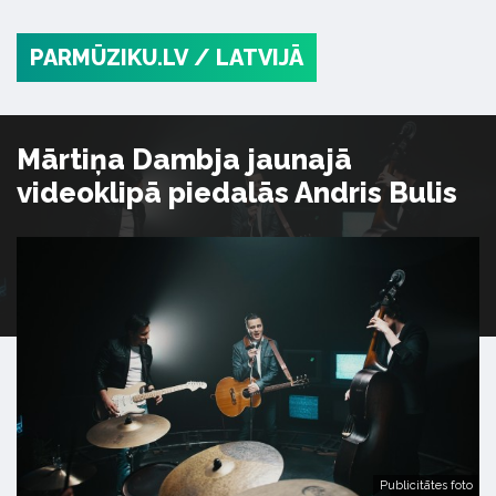
PARMŪZIKU.LV
/ LATVIJĀ
Mārtiņa Dambja jaunajā
videoklipā piedalās Andris Bulis
Publicitātes foto