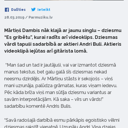
Dalīties
Ieteikt
28.03.2019 / Parmuziku.lv
Mārtiņš Dambis nāk klajā ar jaunu singlu – dziesmu
“Es gribētu”, kurai radīts arī videoklips. Dziesmas
vārdi tapuši sadarbībā ar aktieri Andri Buli. Aktieris
videoklipā iejūtas arī ģitārista lomā.
“Man šad un tad ir jautājuši, vai var izmantot dziesmā
manus tekstus, bet galu galā šīs dziesmas nekad
neesmu dzirdējis. Ar Mārtiņu stāsts ir sekojošs – viņš
mani uzrunāja, palūdza grāmatas, kuras viņam iedevu.
Pēc kāda brīža viņš man sūtīja dziesmu variantus ar
savām interpretācijām. Kā saka – vīrs un vārds!”
sadarbību komentē Andris Bulis.
“Savā radošajā darbībā esmu pārkāpis egoistisko vēlmi
dziesmas rakstīt vienatnē. Uzrunāju Andri. Viņa dzejas