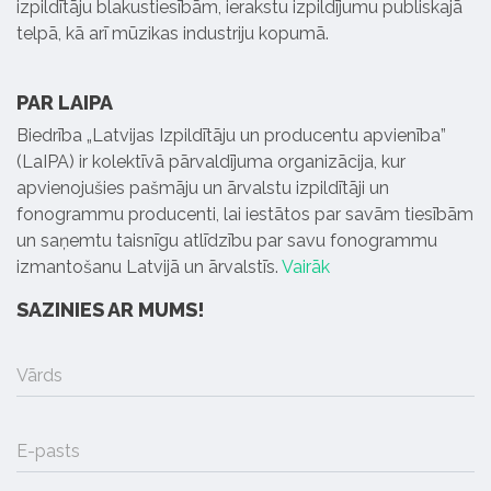
izpildītāju blakustiesībām, ierakstu izpildījumu publiskajā
telpā, kā arī mūzikas industriju kopumā.
PAR LAIPA
Biedrība „Latvijas Izpildītāju un producentu apvienība”
(LaIPA) ir kolektīvā pārvaldījuma organizācija, kur
apvienojušies pašmāju un ārvalstu izpildītāji un
fonogrammu producenti, lai iestātos par savām tiesībām
un saņemtu taisnīgu atlīdzību par savu fonogrammu
izmantošanu Latvijā un ārvalstīs.
Vairāk
SAZINIES AR MUMS!
Vārds
E-pasts