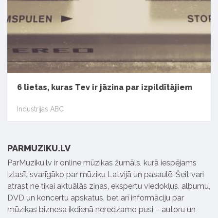
6 lietas, kuras Tev ir jāzina par izpildītājiem
Industrijas ABC
PARMUZIKU.LV
ParMuziku.lv ir online mūzikas žurnāls, kurā iespējams
izlasīt svarīgāko par mūziku Latvijā un pasaulē. Šeit vari
atrast ne tikai aktuālās ziņas, ekspertu viedokļus, albumu,
DVD un koncertu apskatus, bet arī informāciju par
mūzikas biznesa ikdienā neredzamo pusi – autoru un