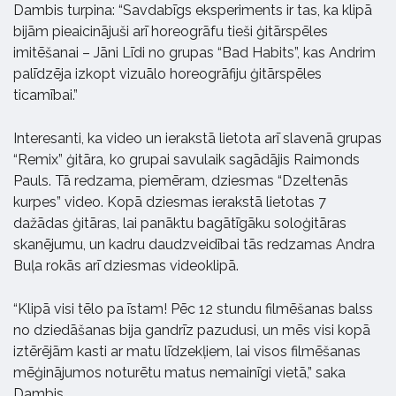
Dambis turpina: “Savdabīgs eksperiments ir tas, ka klipā
bijām pieaicinājuši arī horeogrāfu tieši ģitārspēles
imitēšanai – Jāni Līdi no grupas “Bad Habits”, kas Andrim
palīdzēja izkopt vizuālo horeogrāfiju ģitārspēles
ticamībai.”
Interesanti, ka video un ierakstā lietota arī slavenā grupas
“Remix” ģitāra, ko grupai savulaik sagādājis Raimonds
Pauls. Tā redzama, piemēram, dziesmas “Dzeltenās
kurpes” video. Kopā dziesmas ierakstā lietotas 7
dažādas ģitāras, lai panāktu bagātīgāku soloģitāras
skanējumu, un kadru daudzveidībai tās redzamas Andra
Buļa rokās arī dziesmas videoklipā.
“Klipā visi tēlo pa īstam! Pēc 12 stundu filmēšanas balss
no dziedāšanas bija gandrīz pazudusi, un mēs visi kopā
iztērējām kasti ar matu līdzekļiem, lai visos filmēšanas
mēģinājumos noturētu matus nemainīgi vietā,” saka
Dambis.