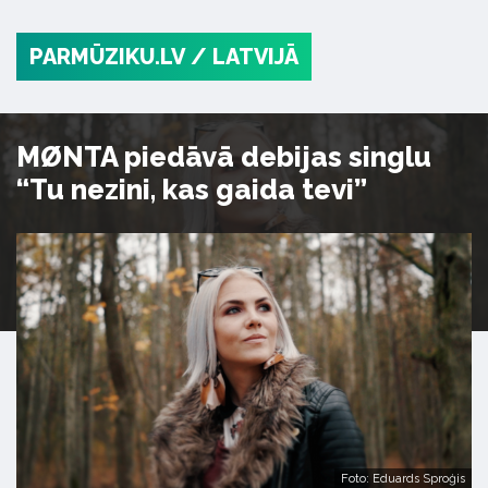
PARMŪZIKU.LV
/ LATVIJĀ
MØNTA piedāvā debijas singlu
“Tu nezini, kas gaida tevi”
Foto: Eduards Sproģis