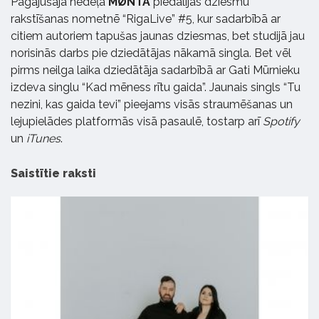
Pagājušajā nedēļā
MØNTA
piedalījās dziesmu
rakstīšanas nometnē “RigaLive” #5, kur sadarbībā ar
citiem autoriem tapušas jaunas dziesmas, bet studijā jau
norisinās darbs pie dziedātājas nākamā singla. Bet vēl
pirms neilga laika dziedātāja sadarbībā ar Gati Mūrnieku
izdeva singlu “Kad mēness rītu gaida”. Jaunais singls “Tu
nezini, kas gaida tevi” pieejams visās straumēšanas un
lejupielādes platformās visā pasaulē, tostarp arī
Spotify
un
iTunes
.
Saistītie raksti