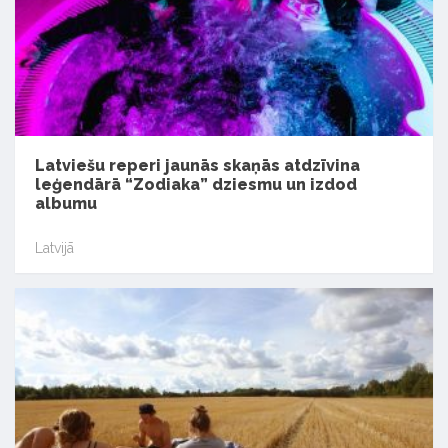
Latviešu reperi jaunās skaņās atdzīvina
leģendārā “Zodiaka” dziesmu un izdod
albumu
Latvijā