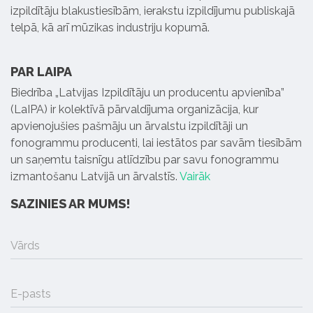
izpildītāju blakustiesībām, ierakstu izpildījumu publiskajā
telpā, kā arī mūzikas industriju kopumā.
PAR LAIPA
Biedrība „Latvijas Izpildītāju un producentu apvienība”
(LaIPA) ir kolektīvā pārvaldījuma organizācija, kur
apvienojušies pašmāju un ārvalstu izpildītāji un
fonogrammu producenti, lai iestātos par savām tiesībām
un saņemtu taisnīgu atlīdzību par savu fonogrammu
izmantošanu Latvijā un ārvalstīs.
Vairāk
SAZINIES AR MUMS!
Vārds
E-pasts