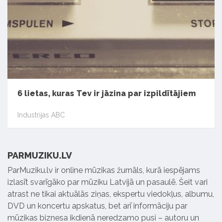
6 lietas, kuras Tev ir jāzina par izpildītājiem
Industrijas ABC
PARMUZIKU.LV
ParMuziku.lv ir online mūzikas žurnāls, kurā iespējams
izlasīt svarīgāko par mūziku Latvijā un pasaulē. Šeit vari
atrast ne tikai aktuālās ziņas, ekspertu viedokļus, albumu,
DVD un koncertu apskatus, bet arī informāciju par
mūzikas biznesa ikdienā neredzamo pusi – autoru un