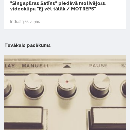
"Singapūras Satīns" piedāvā motivējošu
videoklipu "Ej vēl tālāk / MOTREPS"
Industrijas Ziņas
Tuvākais pasākums