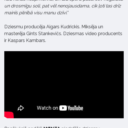
un drosmīgu soli, pat vēl nenojausdama, cik ļoti tas drīz
mainīs pilnībā visu manu dzīvi.”
Dziesmu producēja Aigars Kudrickis. Miksēja un
masterēja Gints Stankevičs. Dziesmas video producents
ir Kaspars Kambars.