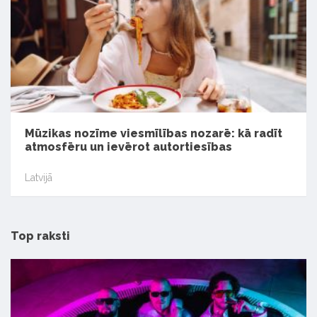
Mūzikas nozīme viesmīlības nozarē: kā radīt
atmosfēru un ievērot autortiesības
Latvijā
Top raksti