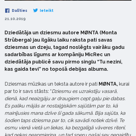
Dalīties
Ieteikt
21.10.2019
Dziedātāja un dziesmu autore MØNTA (Monta
Strūberga) jau ilgāku laiku raksta pati savas
dziesmas un dzeju, tagad noslēgts vairāku gadu
sadarbības līgums ar kompāniju MicRec un
dziedātāja publicē savu pirmo singlu “Tu nezini,
kas gaida tevi” no topošā debijas albuma.
Dziesmas mūzikas un teksta autore ir pati
MØNTA,
kurai
par to ir savs stāsts: “
Dziesmu es uzrakstīju vasarā,
dienā, kad neaizgāju ar draugiem cept gaļu pie dabas.
Es paliku mājās ar nostaļģiskām sajūtām par to, kā
mainījusies mana dzīve šī gada sākumā. Bija sajūta, ka
šodien taps dziesma par to, cik savādi notiek dzīvē. Te
esmu vienā vietā un liekas, ka bezgalīgā vāveres ritenī,
kad nekas neapmierina, un tad speru pašai sev negaidītu