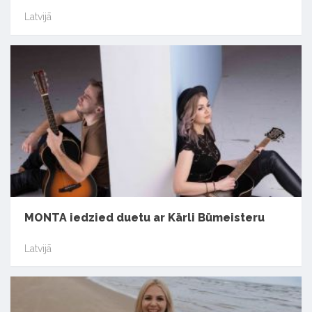
Latvijā
MONTA iedzied duetu ar Kārli Būmeisteru
Latvijā