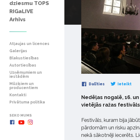
dziesmu TOPS
RIGaLIVE
Arhīvs
Atļaujas un licences
Galerijas
Blakustiesības
Autortiesības
Uzņēmumiem un
iestādēm
Mūziķiem un
Dalīties
Ieteikt
producentiem
Kontakti
Nedēļas nogalē, 16. un
Privātuma politika
vietējās ražas festivāls
SEKO MUMS
Festivāls, kuram bija jābū
pārdomām un risku apzināš
nekā sākotnēji iecerēts. 