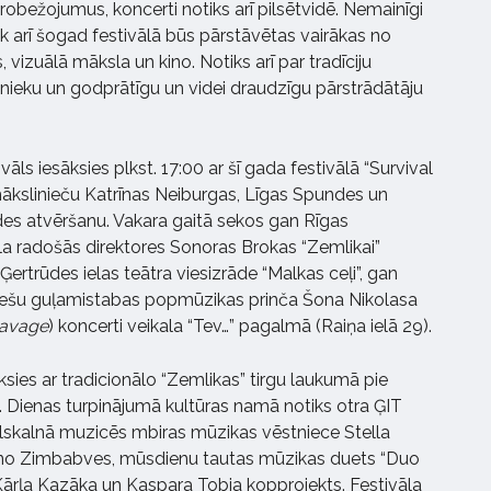
robežojumus, koncerti notiks arī pilsētvidē. Nemainīgi
āk arī šogad festivālā būs pārstāvētas vairākas no
 vizuālā māksla un kino. Notiks arī par tradīciju
nieku un godprātīgu un videi draudzīgu pārstrādātāju
ivāls iesāksies plkst. 17:00 ar šī gada festivālā “Survival
mākslinieču Katrīnas Neiburgas, Līgas Spundes un
des atvēršanu. Vakara gaitā sekos gan Rīgas
āla radošās direktores Sonoras Brokas “Zemlikai”
 Ģertrūdes ielas teātra viesizrāde “Malkas ceļi”, gan
iešu guļamistabas popmūzikas prinča Šona Nikolasa
Savage
) koncerti veikala “Tev…” pagalmā (Raiņa ielā 29).
āksies ar tradicionālo “Zemlikas” tirgu laukumā pie
 Dienas turpinājumā kultūras namā notiks otra ĢIT
 pilskalnā muzicēs mbiras mūzikas vēstniece Stella
 no Zimbabves, mūsdienu tautas mūzikas duets “Duo
ī Kārļa Kazāka un Kaspara Tobja kopprojekts. Festivāla