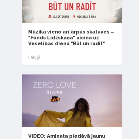
Mūzika vieno arī ārpus skatuves –
"Fonds Līdzskaņa" aicina uz
Veselības dienu "Būt un radīt"
Latvijā
VIDEO: Aminata piedāvā jaunu