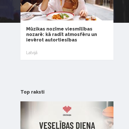
Mūzikas nozīme viesmīlības
nozarē: kā radīt atmosfēru un
ievērot autortiesības
Latvijā
Top raksti