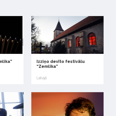
mlika”
Izziņo devīto festivālu
“Zemlika”
Latvijā