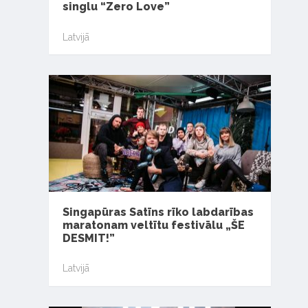
singlu “Zero Love”
Latvijā
Singapūras Satīns rīko labdarības
maratonam veltītu festivālu „ŠE
DESMIT!”
Latvijā