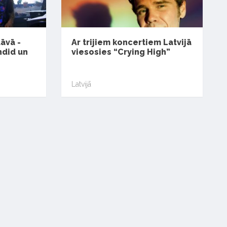
āvā -
Ar trijiem koncertiem Latvijā
ndid un
viesosies “Crying High”
Latvijā