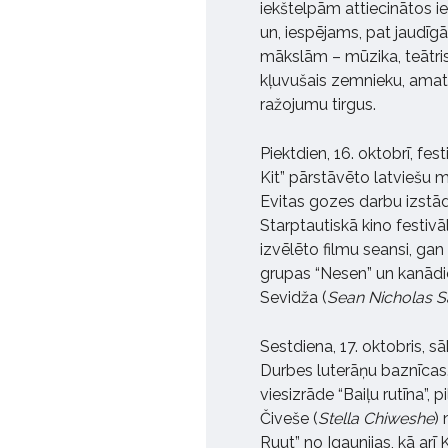
iekštelpām attiecinātos ie
un, iespējams, pat jaudīg
mākslām – mūzika, teātris,
kļuvušais zemnieku, amat
ražojumu tirgus.
Piektdien, 16. oktobrī, fest
Kit” pārstāvēto latviešu 
Evitas gozes darbu izstā
Starptautiskā kino festiv
izvēlēto filmu seansi, gan
grupas “Nesen” un kanād
Sevidža (
Sean Nicholas 
Sestdiena, 17. oktobris, s
Durbes luterāņu baznīcas.
viesizrāde “Baiļu rutīna”,
Čiveše (
Stella Chiweshe
)
Ruut” no Igaunijas, kā ar