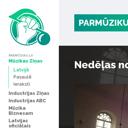
PARMŪZIKU
PARMŪZIKU.LV
Mūzikas Ziņas
Nedēļas no
Latvijā
Pasaulē
Ieraksti
Industrijas Ziņas
Industrijas ABC
Mūzika
Biznesam
Latvijas
oficiālais