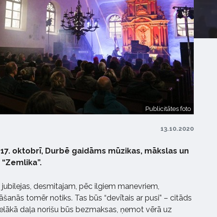
Publicitātes foto
13.10.2020
 17. oktobrī, Durbē gaidāms mūzikas, mākslas un
 “Zemlika”.
t jubilejas, desmitajam, pēc ilgiem manevriem,
anās tomēr notiks. Tas būs “devītais ar pusi” – citāds
Lielākā daļa norišu būs bezmaksas, ņemot vērā uz