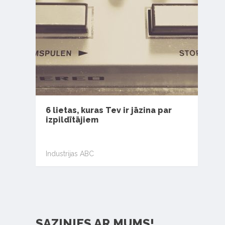
6 lietas, kuras Tev ir jāzina par
izpildītājiem
Industrijas ABC
SAZINIES AR MUMS!