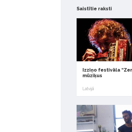
Saistītie raksti
Izziņo festivāla “Ze
mūziķus
Latvijā