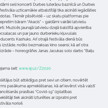
idāmi seši koncerti Durbes luterāņu baznīcā un Durbes
estivāla uzticamākie atbalstītāji tika aicināti iegādāties
ārdotas. Tikmēr pilsētvidē – uz skatu platformas pie
iepretim bāram “Akacis” – gaidāmi vairāki latviešu
. Muzicēs jaunajā latviešu dzejā balstītā apvienība
Vecsalacas un par jauno durbenieku kļuvušais
ducents Kashuks. Arī otrajā festivāla dienā būs
izstāde, notiks bezmaksas kino seansi, kā arī otra
esizrāde – horeogrāfes Janas Jacukas solo darbs “Baiļu
jama šeit:
www.ej.uz/Z2020
ētājus būt atbildīgus pret sevi un citiem, novērtēt
irms pasākuma apmeklēšanas, kā arī ievērot visā valstī
tancēšanās prasības “Covid-19” izplatības
ētāji tiek aicināti izturēties ar izpratni pret
ivāla norisē.