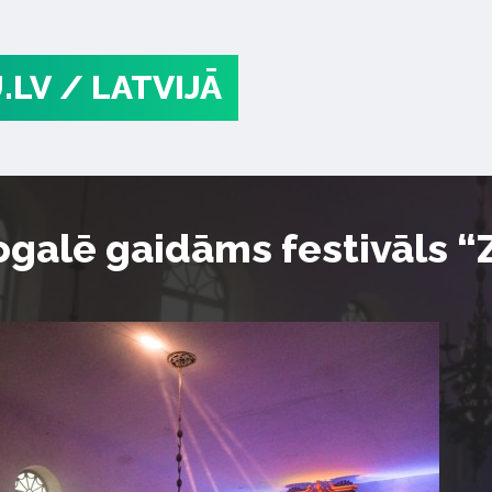
.LV
/ LATVIJĀ
galē gaidāms festivāls “