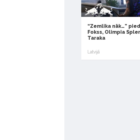
“Zemlika nāk…” pied
Fokss, Olimpia Sple
Taraka
Latvijā