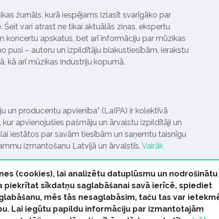
ikas žurnāls, kurā iespējams izlasīt svarīgāko par
Šeit vari atrast ne tikai aktuālās ziņas, ekspertu
 koncertu apskatus, bet arī informāciju par mūzikas
 pusi – autoru un izpildītāju blakustiesībām, ierakstu
pā, kā arī mūzikas industriju kopumā.
tāju un producentu apvienība” (LaIPA) ir kolektīvā
 kur apvienojušies pašmāju un ārvalstu izpildītāji un
ai iestātos par savām tiesībām un saņemtu taisnīgu
rammu izmantošanu Latvijā un ārvalstīs.
Vairāk
nes (cookies), lai analizētu datuplūsmu un nodrošinātu
Ja piekrītat sīkdatņu saglabāšanai savā ierīcē, spiediet
 saglabāšanu, mēs tās nesaglabāsim, taču tas var ietekm
bu. Lai iegūtu papildu informāciju par izmantotajām
s tiesības paturētas