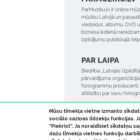
ParMuziku.lv ir online mūz
mūziku Latvijā un pasaulē. 
viedokļus, albumu, DVD un
biznesa ikdienā neredzamo
izpildījumu publiskajā tel
PAR LAIPA
Biedrība „Latvijas Izpildī
pārvaldījuma organizācija,
fonogrammu producenti, l
atlīdzību par savu fonog
Mūsu tīmekļa vietne izmanto sīkdat
sociālo saziņas līdzekļu funkcijas. 
“Piekrist”. Ja noraidīsiet sīkdatņu
dažu tīmekļa vietnes funkciju darbī
© 2026 parmuziku.lv, visa