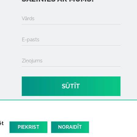
Vārds
E-pasts
Ziņojums
SŪTĪT
ēt
PIEKRIST
NORAIDĪT