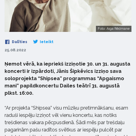
Foto: Aiga Rēdmane
Dalīties
Ieteikt
25.08.2022
Ņemot vērā, ka iepriekš izziņotie 30. un 31. augusta
koncerti ir izpārdoti, Jānis Šipkēvics izziņo sava
soloprojekta “Shipsea” programmas “Apgaismo
mani” papildkoncertu Dailes teātrī 31. augustā
plkst. 16:00.
“Ar projekta “Shipsea” visu mūziķu pretimnākšanu, esam
raduši iespēju izziņot vēl vienu koncertu, kas notiks
trešdienas vakara pēcpusdienā. Šādi mēs par trešdaļu
pagarinām pašu radītos svētkus ar iespēju pulcēt par