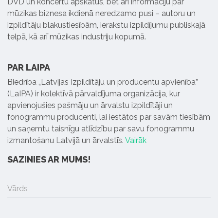
DVD un koncertu apskatus, bet arī informāciju par
mūzikas biznesa ikdienā neredzamo pusi – autoru un
izpildītāju blakustiesībām, ierakstu izpildījumu publiskajā
telpā, kā arī mūzikas industriju kopumā.
PAR LAIPA
Biedrība „Latvijas Izpildītāju un producentu apvienība”
(LaIPA) ir kolektīvā pārvaldījuma organizācija, kur
apvienojušies pašmāju un ārvalstu izpildītāji un
fonogrammu producenti, lai iestātos par savām tiesībām
un saņemtu taisnīgu atlīdzību par savu fonogrammu
izmantošanu Latvijā un ārvalstīs.
Vairāk
SAZINIES AR MUMS!
Vārds