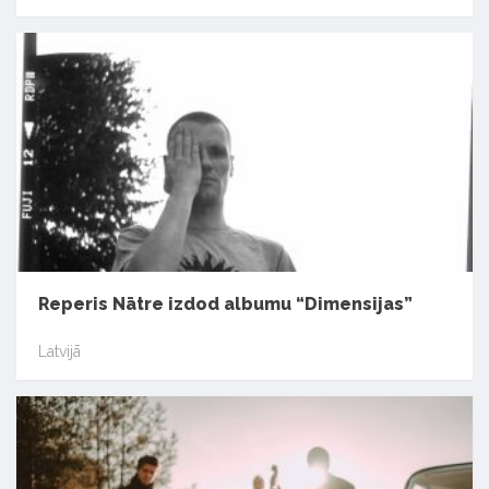
Reperis Nātre izdod albumu “Dimensijas”
Latvijā