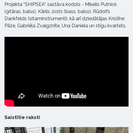
Projekta “SHIPSEA” sastāva kodols - Miķelis Putniņš
(ģitāras, balss), Kārlis Josts (bass, balss), Rūdolfs
Dankfelds (sitaminstrumenti), kā arī dziedātājas Kristīne
Pāže, Gabriēla Zvaigznīte, Una Daniela un stīgu kvartets.
Saistītie raksti