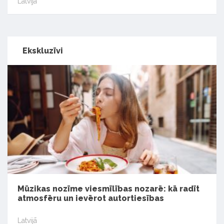
Latvijā
Ekskluzīvi
Mūzikas nozīme viesmīlības nozarē: kā radīt
atmosfēru un ievērot autortiesības
Latvijā