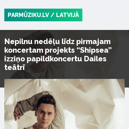
PARMŪZIKU.LV
/ LATVIJĀ
Nepilnu nedēļu līdz pirmajam
koncertam projekts “Shipsea”
izziņo papildkoncertu Dailes
teātrī