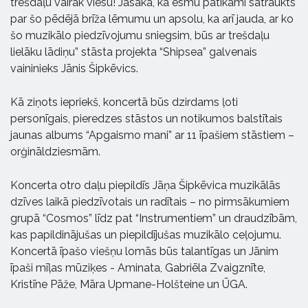
trešdaļu vairāk viesu! Jāsaka, ka esmu patīkami satraukts
par šo pēdējā brīža lēmumu un apsolu, ka arī jauda, ar ko
šo muzikālo piedzīvojumu sniegsim, būs ar trešdaļu
lielāku lādiņu” stāsta projekta “Shipsea” galvenais
vaininieks Jānis Šipkēvics.
Kā ziņots iepriekš, koncertā būs dzirdams ļoti
personīgais, pieredzes stāstos un notikumos balstītais
jaunas albums “Apgaismo mani” ar 11 īpašiem stāstiem –
orģināldziesmām.
Koncerta otro daļu piepildīs Jāņa Šipkēvica muzikālās
dzīves laikā piedzīvotais un radītais – no pirmsākumiem
grupā “Cosmos” līdz pat “Instrumentiem” un draudzībām,
kas papildinājušas un piepildījušas muzikālo ceļojumu.
Koncertā īpašo viešņu lomās būs talantīgas un Jānim
īpaši mīļas mūziķes - Aminata, Gabriēla Zvaigznīte,
Kristīne Pāže, Māra Upmane-Holšteine un ŪGA.