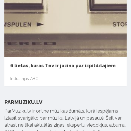
6 lietas, kuras Tev ir jāzina par izpildītājiem
Industrijas ABC
PARMUZIKU.LV
ParMuziku.lv ir online mūzikas žurnāls, kurā iespējams
izlasīt svarīgāko par mūziku Latvijā un pasaulē. Šeit vari
atrast ne tikai aktuālās ziņas, ekspertu viedokļus, albumu,