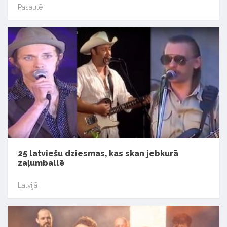
Pasaulē
25 latviešu dziesmas, kas skan jebkurā
zaļumballē
Latvijā