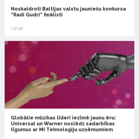
Noskaidroti Baltijas valstu jauniešu konkursa
“Radi Gudri” finālisti
Latvijā
Globālie mūzikas līderi iezīmē jaunu ēru:
Universal un Warner noslēdz sadarbības
līgumus ar MI Tehnoloģiju uzņēmumiem