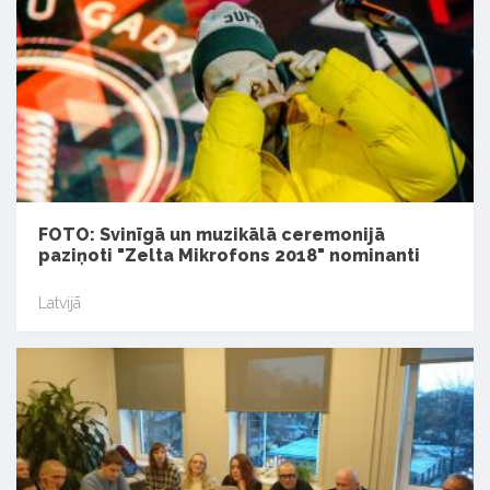
FOTO: Svinīgā un muzikālā ceremonijā
paziņoti "Zelta Mikrofons 2018" nominanti
Latvijā