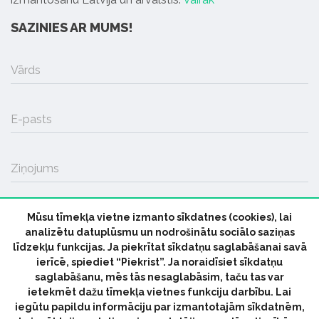
SAZINIES AR MUMS!
Vārds
E-pasts
Ziņojums
Mūsu tīmekļa vietne izmanto sīkdatnes (cookies), lai
SŪTĪT
analizētu datuplūsmu un nodrošinātu sociālo saziņas
līdzekļu funkcijas. Ja piekrītat sīkdatņu saglabāšanai savā
ierīcē, spiediet “Piekrist”. Ja noraidīsiet sīkdatņu
saglabāšanu, mēs tās nesaglabāsim, taču tas var
ietekmēt dažu tīmekļa vietnes funkciju darbību. Lai
iegūtu papildu informāciju par izmantotajām sīkdatnēm,
© 2026 parmuziku.lv, visas tiesības paturētas