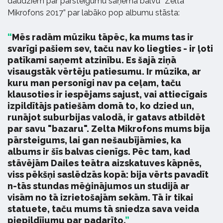
daudziem par pārsteigumu saņēma balvu “Zelta
Mikrofons 2017” par labāko pop albumu stāsta:
Mēs radām mūziku tāpēc, ka mums tas ir
svarīgi pašiem sev, taču nav ko liegties - ir ļoti
patīkami saņemt atzinību. Es šajā ziņā
visaugstāk vērtēju patiesumu. Ir mūzika, ar
kuru man personīgi nav pa ceļam, taču
klausoties ir iespējams sajust, vai attiecīgais
izpildītājs patiešām domā to, ko dzied un,
runājot suburbijas valodā, ir gatavs atbildēt
par savu "bazaru". Zelta Mikrofons mums bija
pārsteigums, lai gan nešaubījāmies, ka
albums ir šīs balvas cienīgs. Pēc tam, kad
stāvējām Dailes teātra aizskatuves kāpnēs,
viss pēkšņi saslēdzās kopā: bija vērts pavadīt
n-tās stundas mēģinājumos un studijā ar
visām no tā izrietošajām sekām. Tā ir tikai
statuete, taču mums tā sniedza sava veida
piepildījumu par padarīto.