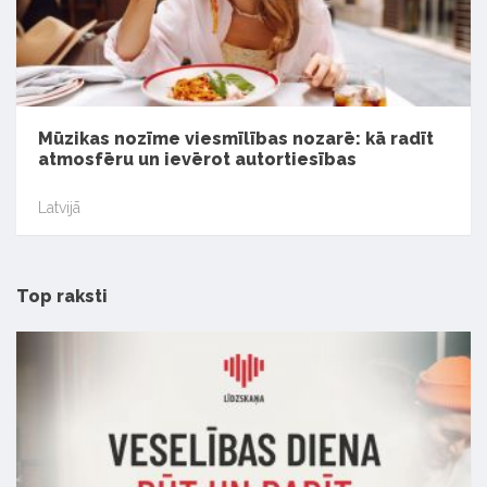
Mūzikas nozīme viesmīlības nozarē: kā radīt
atmosfēru un ievērot autortiesības
Latvijā
Top raksti