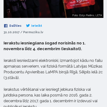
Foto: Edijs Palēns, LETA
Dalīties
Ieteikt
31.10.2017 / Parmuziku.lv
Ierakstu iesniegšana šogad norisinās no 1.
novembra līdz 4. decembrim (ieskaitot).
Ieraksti iesniedzami elektroniski, izmantojot kādu no failu
apmaiņas serveriem, vai fiziskā formātā Latvijas Mūzikas
Producentu Apvienības LaMPA birojā Rīgā, Sēlpils ielā 2c
(3.stāvā).
Ierakstus vērtēšanai var iesniegt jebkura fiziska vai
juridiska persona, kas laika posmā no 2016. gada 2.
decembra līdz 2017. gada 1. decembrim ir izdevusi vai
publicējusi ierakstu.