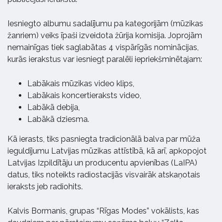
Iesniegto albumu sadalījumu pa kategorijām (mūzikas
žanriem) veiks īpaši izveidota žūrija komisija. Joprojām
nemainīgas tiek saglabātas 4 vispārīgās nominācijas,
kurās ierakstus var iesniegt paralēli iepriekšminētajam:
Labākais mūzikas video klips,
Labākais koncertieraksts video,
Labākā debija,
Labākā dziesma.
Kā ierasts, tiks pasniegta tradicionālā balva par mūža
ieguldījumu Latvijas mūzikas attīstībā, kā arī, apkopojot
Latvijas Izpildītāju un producentu apvienības (LaIPA)
datus, tiks noteikts radiostacijās visvairāk atskaņotais
ieraksts jeb radiohits.
Kalvis Bormanis, grupas “Rīgas Modes” vokālists, kas