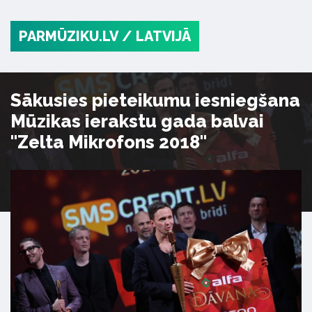
PARMŪZIKU.LV
/ LATVIJĀ
Sākusies pieteikumu iesniegšana
Mūzikas ierakstu gada balvai
"Zelta Mikrofons 2018"