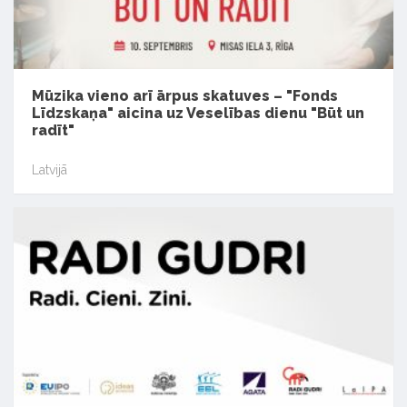
Mūzika vieno arī ārpus skatuves – "Fonds
Līdzskaņa" aicina uz Veselības dienu "Būt un
radīt"
Latvijā