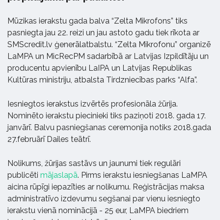
Mūzikas ierakstu gada balva “Zelta Mikrofons” tiks
pasniegta jau 22. reizi un jau astoto gadu tiek rīkota ar
SMScredit.lv ģenerālatbalstu. “Zelta Mikrofonu” organizē
LaMPA un MicRecPM sadarbībā ar Latvijas Izpildītāju un
producentu apvienību LaIPA un Latvijas Republikas
Kultūras ministriju, atbalsta Tirdzniecības parks “Alfa”.
Iesniegtos ierakstus izvērtēs profesionāla žūrija.
Nominēto ierakstu piecinieki tiks paziņoti 2018. gada 17.
janvārī. Balvu pasniegšanas ceremonija notiks 2018.gada
27.februārī Dailes teātrī.
Nolikums, žūrijas sastāvs un jaunumi tiek regulāri
publicēti
mājaslapā
. Pirms ierakstu iesniegšanas LaMPA
aicina rūpīgi iepazīties ar nolikumu. Reģistrācijas maksa
administratīvo izdevumu segšanai par vienu iesniegto
ierakstu vienā nominācijā - 25 eur, LaMPA biedriem