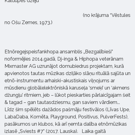
Kaldupes dzeju
(no krājuma “Vēstules
no Ošu Zemes, 1973.)
Etnõregejspeisfankhopa ansamblis „Bezgalībieši”
noformējies 2014.gadā, Dj-inga & Hiphopa veterānam
Mixmaster AG uzrunājot domubiedrus projektam, kurā
apvienotos tautas mūzikas dziļāko slāņu rituālā sajūta un
etnō-instrumentu arhaiski~akustiskais viļņojums ar
mūsdienu globālelektrōniskā karuseļa ‘smeķi’ un ‘akmens
džungļu’ ritmiem, jeb – lūkot pieskarties pārlaicīgajam šeit
& tagad – gan tautasdziesmu, gan saviem vārdiem...
Līdz šim spēlēts dažādos pašmāju festivālos (Līvas Upe,
LabaDaba, Komēta, Playground, Positivus, PulverFests),
pasākumos un klubos, kā arī ņemta dalība etnõmūzikas
izlasē „Sviests #7” (2017. Lauska). Laika gaitā