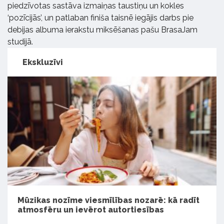
piedzīvotas sastāva izmaiņas taustiņu un kokles
‘pozīcijās’, un patlaban finiša taisnē iegājis darbs pie
debijas albuma ierakstu miksēšanas pašu BrasaJam
studijā.
Ekskluzīvi
Mūzikas nozīme viesmīlības nozarē: kā radīt
atmosfēru un ievērot autortiesības