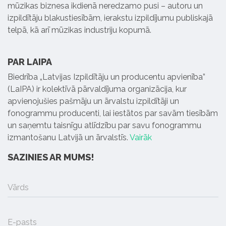
mūzikas biznesa ikdienā neredzamo pusi – autoru un
izpildītāju blakustiesībām, ierakstu izpildījumu publiskajā
telpā, kā arī mūzikas industriju kopumā.
PAR LAIPA
Biedrība „Latvijas Izpildītāju un producentu apvienība”
(LaIPA) ir kolektīvā pārvaldījuma organizācija, kur
apvienojušies pašmāju un ārvalstu izpildītāji un
fonogrammu producenti, lai iestātos par savām tiesībām
un saņemtu taisnīgu atlīdzību par savu fonogrammu
izmantošanu Latvijā un ārvalstīs.
Vairāk
SAZINIES AR MUMS!
Vārds
E-pasts