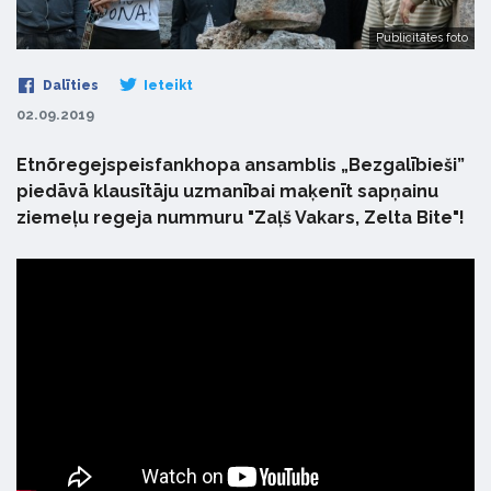
Publicitātes foto
Dalīties
Ieteikt
02.09.2019
Etnõregejspeisfankhopa ansamblis „Bezgalībieši”
piedāvā klausītāju uzmanībai maķenīt sapņainu
ziemeļu regeja nummuru "Zaļš Vakars, Zelta Bite"!