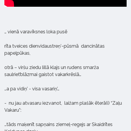
… vienā varavīksnes loka pusē
rīta tveices dienvidaustreņ’~pūsmā dancinātas
papeļpūkas,
otrā – viršu ziedu lillā klajs un rudens smarža
saulriet’blāzmai gaistot vakarkrēslā…
…a pa vidiņ’ - visa vasariņ’…
- nu jau atvasaru iezvanot, laižam plašāk ēterā(i) “Zaļu
Vakaru”:
…tāds maķenīt sapņains ziemeļ~regejs ar Skaidrītes