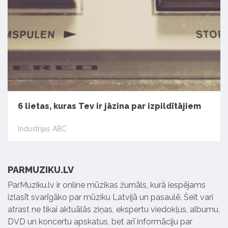
6 lietas, kuras Tev ir jāzina par izpildītājiem
Industrijas ABC
PARMUZIKU.LV
ParMuziku.lv ir online mūzikas žurnāls, kurā iespējams
izlasīt svarīgāko par mūziku Latvijā un pasaulē. Šeit vari
atrast ne tikai aktuālās ziņas, ekspertu viedokļus, albumu,
DVD un koncertu apskatus, bet arī informāciju par