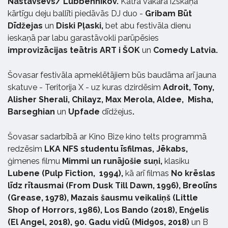
Nastavševs/ Lubbennikov.
Katra vakara izskaņā
kārtīgu deju ballīti piedāvās DJ duo -
Gribam Būt
Dīdžejas
un
Diski Pļaski,
bet abu festivāla dienu
ieskaņā par labu garastāvokli parūpēsies
improvizācijas teātris ART i ŠOK
un
Comedy Latvia.
Šovasar festivāla apmeklētājiem būs baudāma arī jauna
skatuve - Teritorija X - uz kuras dzirdēsim
Adroit, Tony,
Alisher Sherali, Chilayz, Max Merola, Aldee, Misha,
Barseghian
un
Upfade
dīdžejus
.
Šovasar sadarbībā ar Kino Bize kino telts programmā
redzēsim
LKA NFS studentu īsfilmas, Jēkabs,
ģimenes filmu
Mimmi un runājošie suņi,
klasiku
Lubene (Pulp Fiction, 1994),
kā arī filmas
No krēslas
līdz rītausmai (From Dusk Till Dawn, 1996),
Breolīns
(Grease, 1978), Mazais šausmu veikaliņš (Little
Shop of Horrors, 1986),
Los Bando (2018), Enģelis
(El Angel, 2018), 90. Gadu vidū (Mid90s, 2018)
un B