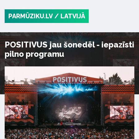
PARMŪZIKU.LV
/ LATVIJĀ
POSITIVUS jau šonedēl - iepazīsti
pilno programu