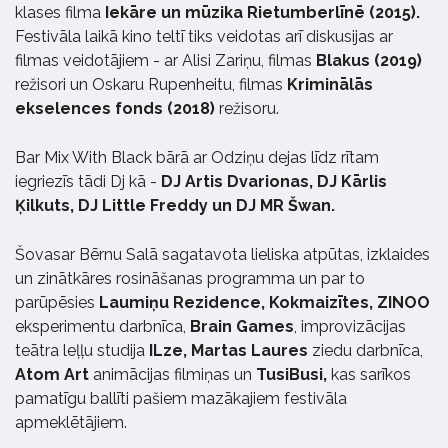
klases filma
Iekāre un mūzika Rietumberlīnē (2015).
Festivāla laikā kino teltī tiks veidotas arī diskusijas ar
filmas veidotājiem - ar Alisi Zariņu, filmas
Blakus (2019)
režisori un Oskaru Rupenheitu, filmas
Kriminālās
ekselences fonds (2018)
režisoru.
Bar Mix With Black bārā ar Odziņu dejas līdz rītam
iegriezīs tādi Dj kā -
DJ Artis Dvarionas, DJ Kārlis
Ķilkuts, DJ Little Freddy un DJ MR Šwan.
Šovasar Bērnu Salā sagatavota lieliska atpūtas, izklaides
un zinātkāres rosināšanas programma un par to
parūpēsies
Laumiņu Rezidence, Kokmaizītes, ZINOO
eksperimentu darbnīca,
Brain Games
, improvizācijas
teātra leļļu studija
ILze, Martas Laures
ziedu darbnīca,
Atom Art
animācijas filmiņas un
TusiBusi,
kas sarīkos
pamatīgu ballīti pašiem mazākajiem festivāla
apmeklētājiem.