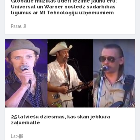
Globālie mūzikas līderi iezīmē jaunu ēru:
Universal un Warner noslēdz sadarbības
līgumus ar MI Tehnoloģiju uzņēmumiem
Pasaulē
25 latviešu dziesmas, kas skan jebkurā
zaļumballē
Latvijā