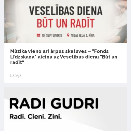
Mūzika vieno arī ārpus skatuves – "Fonds
Līdzskaņa" aicina uz Veselības dienu "Būt un
radīt"
Latvijā