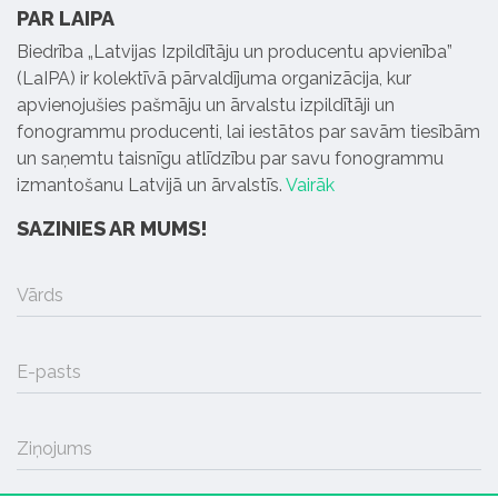
PAR LAIPA
Biedrība „Latvijas Izpildītāju un producentu apvienība”
(LaIPA) ir kolektīvā pārvaldījuma organizācija, kur
apvienojušies pašmāju un ārvalstu izpildītāji un
fonogrammu producenti, lai iestātos par savām tiesībām
un saņemtu taisnīgu atlīdzību par savu fonogrammu
izmantošanu Latvijā un ārvalstīs.
Vairāk
SAZINIES AR MUMS!
Vārds
E-pasts
Ziņojums