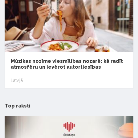
Mūzikas nozīme viesmīlības nozarē: kā radīt
atmosfēru un ievērot autortiesības
Latvijā
Top raksti