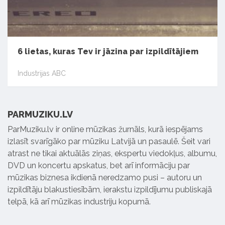
6 lietas, kuras Tev ir jāzina par izpildītājiem
Industrijas ABC
PARMUZIKU.LV
ParMuziku.lv ir online mūzikas žurnāls, kurā iespējams
izlasīt svarīgāko par mūziku Latvijā un pasaulē. Šeit vari
atrast ne tikai aktuālās ziņas, ekspertu viedokļus, albumu,
DVD un koncertu apskatus, bet arī informāciju par
mūzikas biznesa ikdienā neredzamo pusi – autoru un
izpildītāju blakustiesībām, ierakstu izpildījumu publiskajā
telpā, kā arī mūzikas industriju kopumā.