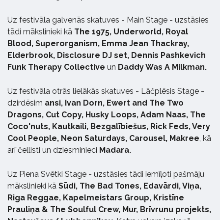
Uz festivāla galvenās skatuves - Main Stage - uzstāsies
tādi mākslinieki kā
The 1975, Underworld, Royal
Blood, Superorganism, Emma Jean Thackray,
Elderbrook, Disclosure DJ set, Dennis Pashkevich
Funk Therapy Collective
un
Daddy Was A Milkman.
Uz festivāla otrās lielākās skatuves - Lāčplēsis Stage -
dzirdēsim
ansi, Ivan Dorn, Ewert and The Two
Dragons, Cut Copy, Husky Loops, Adam Naas, The
Coco'nuts, Kautkaili, Bezgalībiešus, Rick Feds, Very
Cool People, Neon Saturdays, Carousel, Makree
, kā
arī čellisti un dziesminieci
Madara.
Uz Piena Svētki Stage - uzstāsies tādi iemīļoti pašmāju
mākslinieki kā
Sūdi, The Bad Tones, Edavārdi, Viņa,
Riga Reggae, Kapelmeistars Group, Kristīne
Prauliņa & The Soulful Crew, Mur, Brīvrunu projekts,