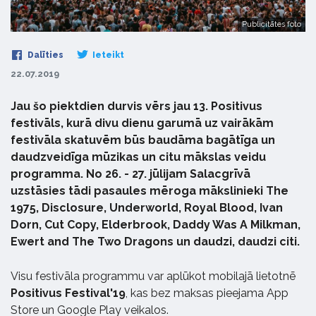
Publicitātes foto
Dalīties
Ieteikt
22.07.2019
Jau šo piektdien durvis vērs jau 13. Positivus
festivāls, kurā divu dienu garumā uz vairākām
festivāla skatuvēm būs baudāma bagātīga un
daudzveidīga mūzikas un citu mākslas veidu
programma. No 26. - 27. jūlijam Salacgrīvā
uzstāsies tādi pasaules mēroga mākslinieki The
1975, Disclosure, Underworld, Royal Blood, Ivan
Dorn, Cut Copy, Elderbrook, Daddy Was A Milkman,
Ewert and The Two Dragons un daudzi, daudzi citi.
Visu festivāla programmu var aplūkot mobilajā lietotnē
Positivus Festival'19
, kas bez maksas pieejama App
Store un Google Play veikalos.