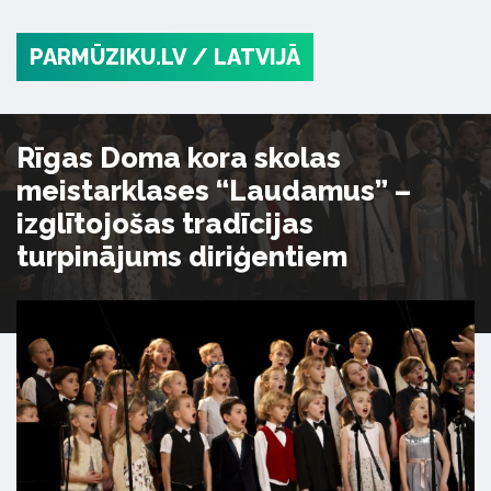
PARMŪZIKU.LV
/ LATVIJĀ
Rīgas Doma kora skolas
meistarklases “Laudamus” –
izglītojošas tradīcijas
turpinājums diriģentiem