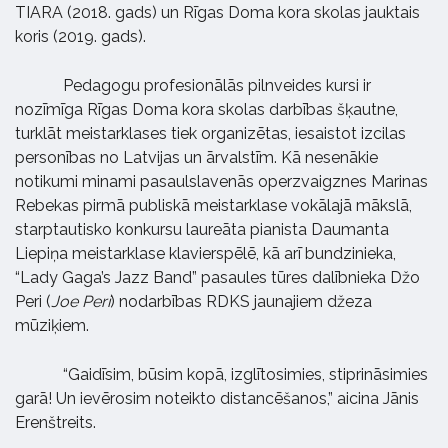
TIARA (2018. gads) un Rīgas Doma kora skolas jauktais
koris (2019. gads).
Pedagogu profesionālās pilnveides kursi ir
nozīmīga Rīgas Doma kora skolas darbības šķautne,
turklāt meistarklases tiek organizētas, iesaistot izcilas
personības no Latvijas un ārvalstīm. Kā nesenākie
notikumi minami pasaulslavenās operzvaigznes Marinas
Rebekas pirmā publiskā meistarklase vokālajā mākslā,
starptautisko konkursu laureāta pianista Daumanta
Liepiņa meistarklase klavierspēlē, kā arī bundzinieka,
“Lady Gaga’s Jazz Band” pasaules tūres dalībnieka Džo
Peri (
Joe Peri
) nodarbības RDKS jaunajiem džeza
mūziķiem.
“Gaidīsim, būsim kopā, izglītosimies, stiprināsimies
garā! Un ievērosim noteikto distancēšanos,” aicina Jānis
Erenštreits.