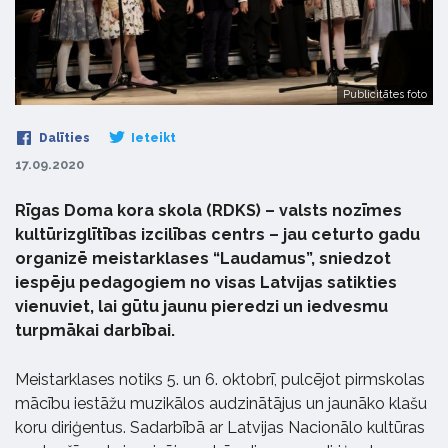
Publicitātes foto
Dalīties
Ieteikt
17.09.2020
Rīgas Doma kora skola (RDKS) – valsts nozīmes
kultūrizglītības izcilības centrs – jau ceturto gadu
organizē meistarklases “Laudamus”, sniedzot
iespēju pedagogiem no visas Latvijas satikties
vienuviet, lai gūtu jaunu pieredzi un iedvesmu
turpmākai darbībai.
Meistarklases notiks 5. un 6. oktobrī, pulcējot pirmskolas
mācību iestāžu muzikālos audzinātājus un jaunāko klašu
koru diriģentus. Sadarbībā ar Latvijas Nacionālo kultūras