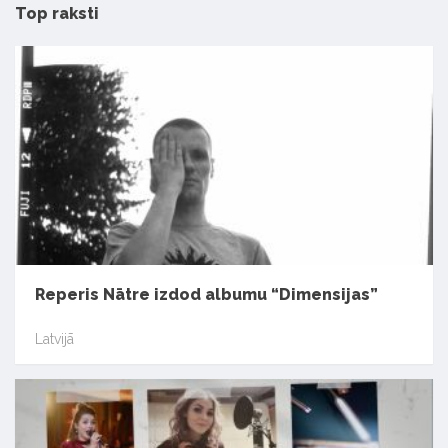
Top raksti
Reperis Nātre izdod albumu “Dimensijas”
Latvijā