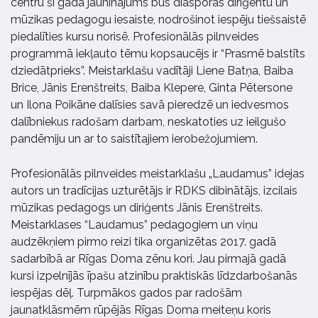
centru šī gada jauninājums būs diasporas diriģentu un
mūzikas pedagogu iesaiste, nodrošinot iespēju tiešsaistē
piedalīties kursu norisē. Profesionālās pilnveides
programmā iekļauto tēmu kopsaucējs ir “Prasmē balstīts
dziedātprieks”. Meistarklašu vadītāji Liene Batņa, Baiba
Brice, Jānis Erenštreits, Baiba Klepere, Ginta Pētersone
un Ilona Poikāne dalīsies savā pieredzē un iedvesmos
dalībniekus radošam darbam, neskatoties uz ieilgušo
pandēmiju un ar to saistītajiem ierobežojumiem.
Profesionālās pilnveides meistarklašu „Laudamus” idejas
autors un tradīcijas uzturētājs ir RDKS dibinātājs, izcilais
mūzikas pedagogs un diriģents Jānis Erenštreits.
Meistarklases “Laudamus” pedagogiem un viņu
audzēkņiem pirmo reizi tika organizētas 2017. gadā
sadarbībā ar Rīgas Doma zēnu kori. Jau pirmajā gadā
kursi izpelnījās īpašu atzinību praktiskās līdzdarbošanās
iespējas dēļ. Turpmākos gados par radošām
jaunatklāsmēm rūpējās Rīgas Doma meiteņu koris