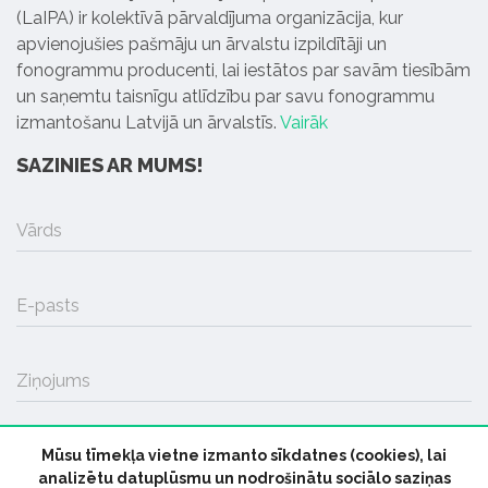
(LaIPA) ir kolektīvā pārvaldījuma organizācija, kur
apvienojušies pašmāju un ārvalstu izpildītāji un
fonogrammu producenti, lai iestātos par savām tiesībām
un saņemtu taisnīgu atlīdzību par savu fonogrammu
izmantošanu Latvijā un ārvalstīs.
Vairāk
SAZINIES AR MUMS!
Vārds
E-pasts
Ziņojums
Mūsu tīmekļa vietne izmanto sīkdatnes (cookies), lai
SŪTĪT
analizētu datuplūsmu un nodrošinātu sociālo saziņas