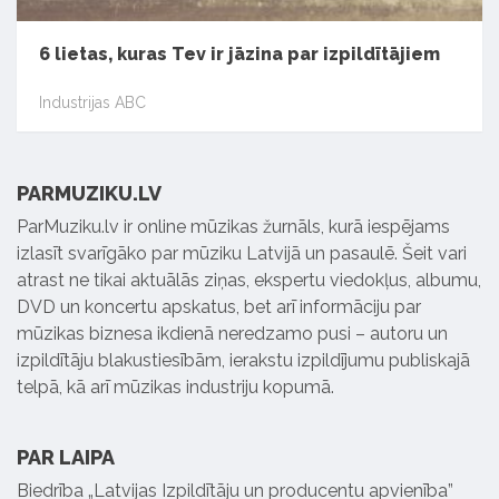
6 lietas, kuras Tev ir jāzina par izpildītājiem
Industrijas ABC
PARMUZIKU.LV
ParMuziku.lv ir online mūzikas žurnāls, kurā iespējams
izlasīt svarīgāko par mūziku Latvijā un pasaulē. Šeit vari
atrast ne tikai aktuālās ziņas, ekspertu viedokļus, albumu,
DVD un koncertu apskatus, bet arī informāciju par
mūzikas biznesa ikdienā neredzamo pusi – autoru un
izpildītāju blakustiesībām, ierakstu izpildījumu publiskajā
telpā, kā arī mūzikas industriju kopumā.
PAR LAIPA
Biedrība „Latvijas Izpildītāju un producentu apvienība”