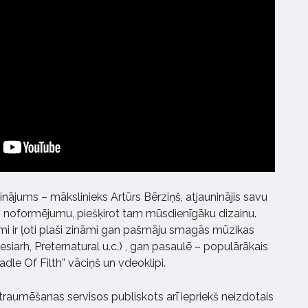
inājums – mākslinieks Artūrs Bērziņš, atjauninājis savu
" noformējumu, piešķirot tam mūsdienīgāku dizainu.
mi ir ļoti plaši zināmi gan pašmāju smagās mūzikas
iarh, Preternatural u.c.) , gan pasaulē – populārākais
adle Of Filth” vāciņš un vdeoklipi.
raumēšanas servisos publiskots arī iepriekš neizdotais