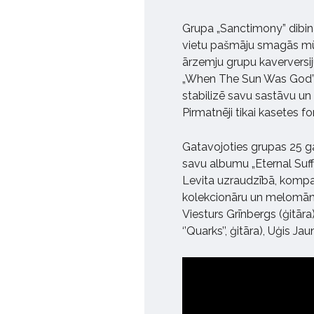
Grupa „Sanctimony” dibin
vietu pašmāju smagās mūz
ārzemju grupu kaverversiju 
„When The Sun Was God” ,
stabilizē savu sastāvu un
Pirmatnēji tikai kasetes f
Gatavojoties grupas 25 gad
savu albumu „Eternal Suffe
Levita uzraudzībā, kompa
kolekcionāru un melomānu 
Viesturs Grīnbergs (ģitāra)
‘’Quarks’’, ģitāra), Uģis Ja