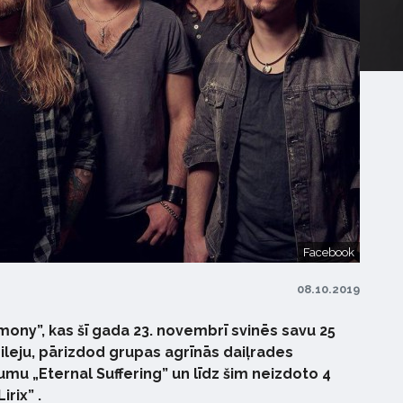
Facebook
08.10.2019
ony”, kas šī gada 23. novembrī svinēs savu 25
leju, pārizdod grupas agrīnās daiļrades
umu „Eternal Suffering” un līdz šim neizdoto 4
rix” .