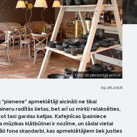
Foto: no personīgā arhīva
09.08.2018
“pienene” apmeklētāji aicināti ne tikai
ineru radītās lietas, bet arī uz mirkli relaksēties,
ot tasi gardas kafijas. Kafejnīcas īpašniece
a mūzikas klātbūtnei ir nozīme, un šādai vietai
trāli fona skaņdarbi, kas apmeklētājiem liek justies