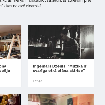
 kuras mērķis ir noskaidrot sabiedrības attieksmi pret
ūzikas nozarē dinamikā.
fona
Ingemārs Dzenis: “Mūzika ir
tspēju
svarīga otrā plāna aktrise”
Latvijā