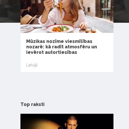
Mūzikas nozīme viesmīlības
nozarē: kā radīt atmosfēru un
ievērot autortiesības
Latvijā
Top raksti