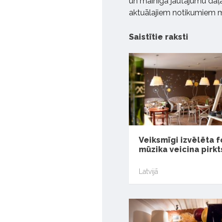
un mainīgā jautājumu daļa,
aktuālajiem notikumiem m
Saistītie raksti
Veiksmīgi izvēlēta 
mūzika veicina pirk
Latvijā