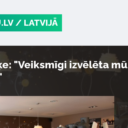
.LV
/ LATVIJĀ
ķe: "Veiksmīgi izvēlēta mū
"