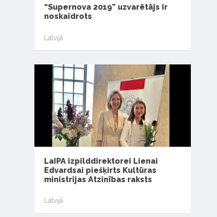
“Supernova 2019” uzvarētājs ir
noskaidrots
Latvijā
LaIPA izpilddirektorei Lienai
Edvardsai piešķirts Kultūras
ministrijas Atzinības raksts
Latvijā