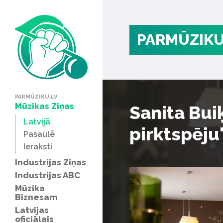
PARMŪZIKU
PARMŪZIKU.LV
Mūzikas Ziņas
Sanita Bui
Latvijā
pirktspēju
Pasaulē
Ieraksti
Industrijas Ziņas
Industrijas ABC
Mūzika
Biznesam
Latvijas
oficiālais