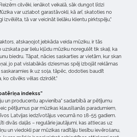
Reizēm cilvēki, ienākot veikalā, sāk dungot līdzi
ūzika var uzlabot garastāvokli, kā arī, skatoties no
 izvēlēta, tā var veicināt lielāku klientu pirktspēju,”
faktors, atskaņojot jebkāda veida mūziku, ir tās
o uzskata par lielu kļūdu mūziku noregulēt tik skaļi, ka
runu biedru. Tāpat, nācies saskarties ar vietām, kur skan
aņai, jo pat vislabākās dziesmas spēj izbojāt reklāmas
saskaramies ik uz soļa, tāpēc, dodoties baudīt
a, ko cilvēks vēlas dzirdēt.”
patēriņa indekss”
tāju un producentu apvienība” sadarbībā ar pētījumu
eic pētījumus par mūzikas klausīšanās paradumiem,
tīvos Latvijas iedzīvotājus vecumā no 18-55 gadiem.
īti divās daļās – regulārie jautājumi, kas attiecas uz
ņu un viedokli par mūzikas radītāju tiesību ievērošanu,