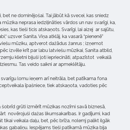
i, bet ne dominējošai. Tai jābūt kā svecei, kas sniedz
 mūzika neprasa iedziļināties vārdos un nav svarīgi, ka,
ies, kas tieši ticis atskaņots. Svarīgi, lai aizej ar sajūtu,
labi,“ uzsver Sanita. Viņa atklāj, ka vasarā “pienenē”
atviešu mūziku, aptverot dažādus žanrus ; izņemot
ēc izvēle krīt par labu latviešu mūzikai, Sanita atbild,
ārzemju klietni bijuši ļoti iepriecināti, atpazīstot veikalā
dziesmu. Tas veido saikni ar apmeklētāju.
, svarīgu lomu ieņem arī neitrāla, bet patīkama fona
nceptveikala īpašniece, tiek atskaņota, vadoties pēc
.
a šobrīd grūti izmērīt mūzikas nozīmi savā biznesā,
ārt novērojuši dažas likumsakarības. Ir gadījumi, kad
 tikai veikala daļu, bet, pēc brīža, nolemj palikt ilgāk
kas gabaliņu. Iespējams tieši patīkamā mūzika bija