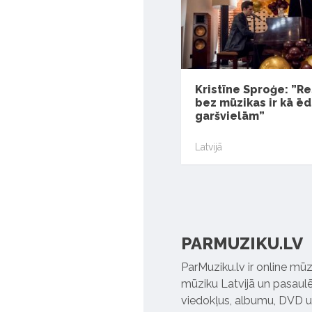
Kristīne Sproģe: ”R
bez mūzikas ir kā ē
garšvielām”
Latvijā
PARMUZIKU.LV
ParMuziku.lv ir online mūz
mūziku Latvijā un pasaulē. 
viedokļus, albumu, DVD un