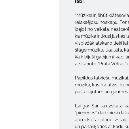
labi.
“Mūzikai ir jābūt klātesoša
relaksējošu noskaņu. Fona
izejot no veikala, neatcerēs
ka mūzika ir likusi justies 
visbiežāk atskaņo tieši l
šlāgermūziku. Jautāta, kāp
ka ir bijuši gadījumi, kad, 
atskaņoto “Prāta Vētras” 
Papildus latviešu mūzikai
mūzika, kas, kā atzīst ko
pašu sajūtām un gaumes
Lai gan Sanita uzskata, k
“pienenes” darbinieki dažk
apmeklētāji plāno izstaigāt
un panašķoties ar kādu kū