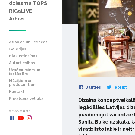
dziesmu TOPS
RIGaLIVE
Arhīvs
Atļaujas un licences
Galerijas
Blakustiesības
Autortiesības
Uzņēmumiem un
iestādēm
Mūziķiem un
producentiem
Dalīties
Ieteikt
Kontakti
Privātuma politika
Dizaina konceptveikalā 
iegādāties Latvijas diza
SEKO MUMS
pusdienojot vai iedzert
Sanita Buiķe uzskata, k
visatbilstošākie ir nei