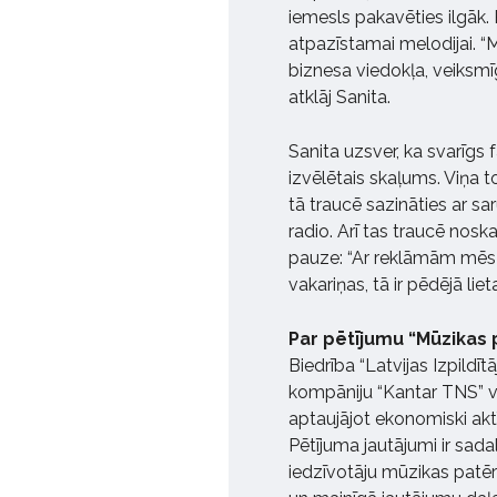
iemesls pakavēties ilgāk. 
atpazīstamai melodijai. “M
biznesa viedokļa, veiksmīgi
atklāj Sanita.
Sanita uzsver, ka svarīgs 
izvēlētais skaļums. Viņa t
tā traucē sazināties ar sa
radio. Arī tas traucē nosk
pauze: “Ar reklāmām mēs 
vakariņas, tā ir pēdējā liet
Par pētījumu “Mūzikas 
Biedrība “Latvijas Izpildī
kompāniju “Kantar TNS” v
aptaujājot ekonomiski ak
Pētījuma jautājumi ir sadal
iedzīvotāju mūzikas patēri