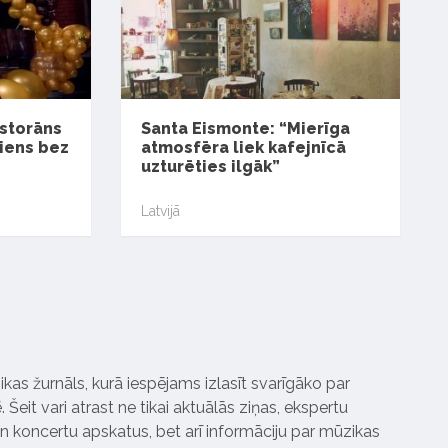
estorāns
Santa Eismonte: “Mierīga
diens bez
atmosfēra liek kafejnīcā
uzturēties ilgāk”
Latvijā
ikas žurnāls, kurā iespējams izlasīt svarīgāko par
Šeit vari atrast ne tikai aktuālās ziņas, ekspertu
 koncertu apskatus, bet arī informāciju par mūzikas