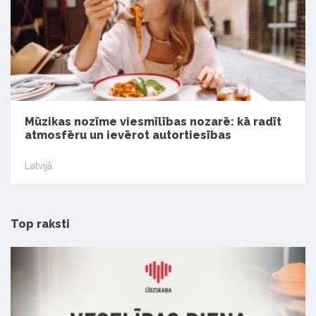
Mūzikas nozīme viesmīlības nozarē: kā radīt
atmosfēru un ievērot autortiesības
Latvijā
Top raksti