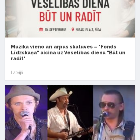
Mūzika vieno arī ārpus skatuves – "Fonds
Līdzskaņa" aicina uz Veselības dienu "Būt un
radīt"
Latvijā