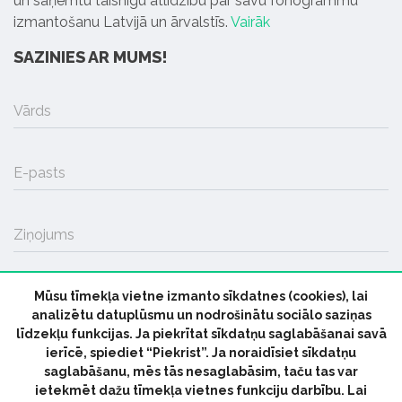
un saņemtu taisnīgu atlīdzību par savu fonogrammu
izmantošanu Latvijā un ārvalstīs.
Vairāk
SAZINIES AR MUMS!
Vārds
E-pasts
Ziņojums
Mūsu tīmekļa vietne izmanto sīkdatnes (cookies), lai
SŪTĪT
analizētu datuplūsmu un nodrošinātu sociālo saziņas
līdzekļu funkcijas. Ja piekrītat sīkdatņu saglabāšanai savā
ierīcē, spiediet “Piekrist”. Ja noraidīsiet sīkdatņu
saglabāšanu, mēs tās nesaglabāsim, taču tas var
ietekmēt dažu tīmekļa vietnes funkciju darbību. Lai