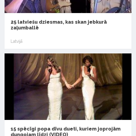
25 latviešu dziesmas, kas skan jebkurā
zaļumballē
Latvijā
15 spēcīgi popa dīvu dueti, kuriem joprojām
dungojam līdzi (VIDEO)